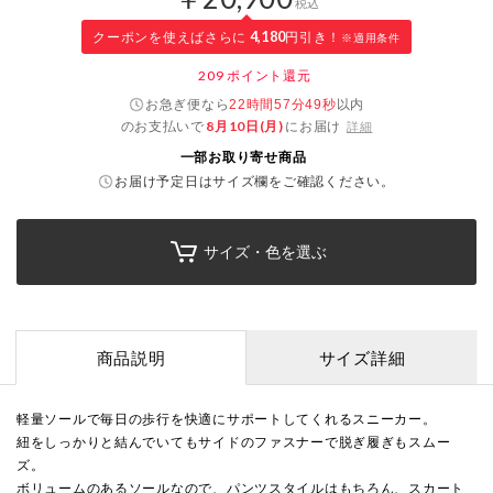
税込
クーポンを使えばさらに
4,180
円引き！
※適用条件
209
ポイント還元
お急ぎ便なら
以内
22時間57分49秒
のお支払いで
8月10日(月)
にお届け
詳細
一部お取り寄せ商品
お届け予定日はサイズ欄をご確認ください。
サイズ・色を選ぶ
商品説明
サイズ詳細
軽量ソールで毎日の歩行を快適にサポートしてくれるスニーカー。
紐をしっかりと結んでいてもサイドのファスナーで脱ぎ履ぎもスムー
ズ。
ボリュームのあるソールなので、パンツスタイルはもちろん、スカート