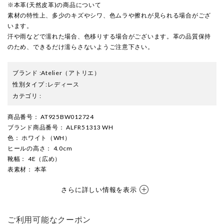
※本革(天然皮革)の商品について
素材の特性上、多少のキズやシワ、色ムラや擦れが見られる場合がござ
います。
汗や雨などで濡れた場合、色移りする場合がございます。革の品質保持
のため、できるだけ濡らさないようご注意下さい。
ブランド
:
Atelier
（アトリエ）
性別タイプ
:
レディース
カテゴリ
:
商品番号
： AT925BW012724
ブランド商品番号
： ALFR51313 WH
色
： ホワイト（WH）
ヒールの高さ
： 4.0cm
靴幅
： 4E（広め）
表素材
： 本革
さらに詳しい情報を表示
ご利用可能なクーポン