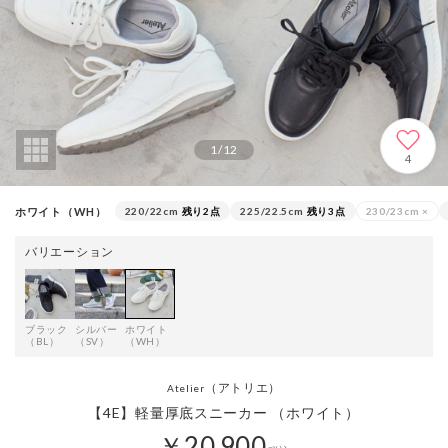
1
/
12
4
ホワイト（WH）
220/22cm
残り2点
225/22.5cm
残り3点
230/23cm
×
バリエーション
ブラック
シルバー
ホワイト
（BL）
（SV）
（WH）
（アトリエ）
Atelier
【4E】軽量厚底スニーカー （ホワイト）
￥20,900