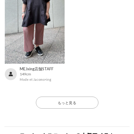
MEJxing店舗STAFF
149cm
Mode et Jacomo×ing
もっと見る