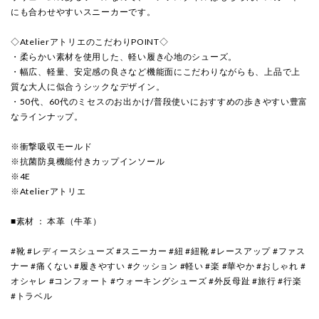
にも合わせやすいスニーカーです。
◇AtelierアトリエのこだわりPOINT◇
・柔らかい素材を使用した、軽い履き心地のシューズ。
・幅広、軽量、安定感の良さなど機能面にこだわりながらも、上品で上
質な大人に似合うシックなデザイン。
・50代、60代のミセスのお出かけ/普段使いにおすすめの歩きやすい豊富
なラインナップ。
※衝撃吸収モールド
※抗菌防臭機能付きカップインソール
※4E
※Atelierアトリエ
■素材 ： 本革（牛革）
#靴 #レディースシューズ #スニーカー #紐 #紐靴 #レースアップ #ファス
ナー #痛くない #履きやすい #クッション #軽い #楽 #華やか #おしゃれ #
オシャレ #コンフォート #ウォーキングシューズ #外反母趾 #旅行 #行楽
#トラベル