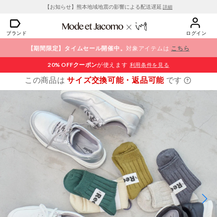
【お知らせ】熊本地域地震の影響による配送遅延
詳細
ブランド
ログイン
【期間限定】タイムセール開催中。
対象アイテムは
こちら
20% OFF
クーポン
が使えます
利用条件を見る
この商品は
サイズ交換可能・返品可能
です