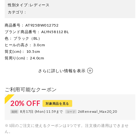
性別タイプ
:
レディース
カテゴリ
:
商品番号
： AT925BW012752
ブランド商品番号
： ALYN58112 BL
色
： ブラック（BL）
ヒールの高さ
： 3.0cm
筒丈(cm)
： 10.5cm
筒周り(cm)
： 24.0cm
さらに詳しい情報を表示
ご利用可能なクーポン
20
%
OFF
対象商品を見る
8月17日 (Mon) 11:59まで
26Renewal_Max20_20
期間
コード
※1回のご注文に使えるクーポンは1つです。注文後の適用はできませ
ん。