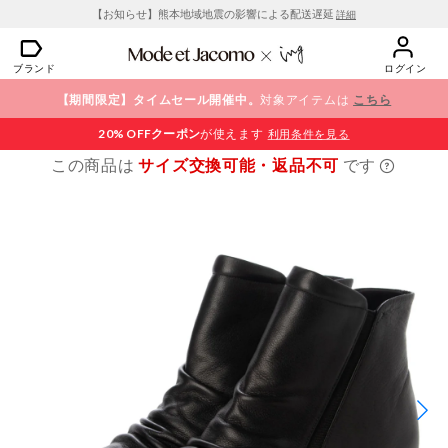
【お知らせ】熊本地域地震の影響による配送遅延
詳細
ブランド
ログイン
【期間限定】タイムセール開催中。
対象アイテムは
こちら
20% OFF
クーポン
が使えます
利用条件を見る
この商品は
サイズ交換可能・返品不可
です