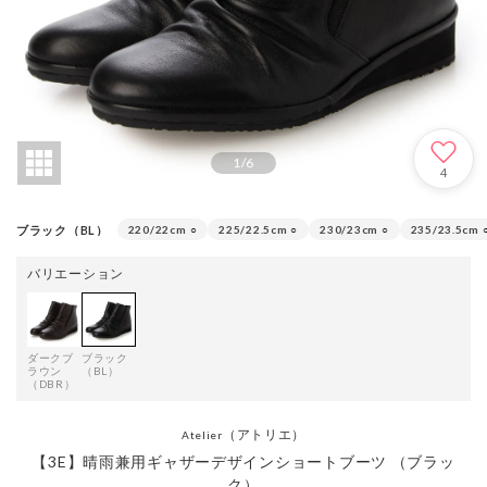
1
/
6
4
ブラック（BL）
220/22cm
○
225/22.5cm
○
230/23cm
○
235/23.5cm
バリエーション
ダークブ
ブラック
ラウン
（BL）
（DBR）
（アトリエ）
Atelier
【3E】晴雨兼用ギャザーデザインショートブーツ （ブラッ
ク）