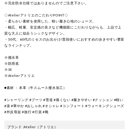
※完全防水仕様ではありませんのでご注意下さい。
◇AtelierアトリエのこだわりPOINT◇
・柔らかい素材を使用した、軽い履き心地のシューズ。
・幅広、軽量、安定感の良さなど機能面にこだわりながらも、上品で上
質な大人に似合うシックなデザイン。
・50代、60代のミセスのお出かけ/普段使いにおすすめの歩きやすい豊富
なラインナップ。
※撥水革
※防滑底
※3E
※Atelierアトリエ
■素材 ： 本革（牛スムース撥水加工）
#シャーリング #ブーツ #雪道 #痛くない #履きやすい #クッション #軽い
#楽 #華やか #おしゃれ #オシャレ #コンフォート #ウォーキングシューズ
#外反母趾 #旅行 #行楽 #靴
ブランド
:
Atelier
（アトリエ）