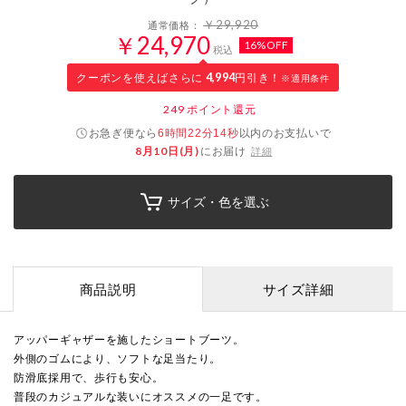
￥29,920
通常価格：
￥24,970
16%OFF
税込
クーポンを使えばさらに
4,994
円引き！
※適用条件
249
ポイント還元
お急ぎ便なら
以内
のお支払いで
6時間22分13秒
8月10日(月)
にお届け
詳細
サイズ・色を選ぶ
商品説明
サイズ詳細
アッパーギャザーを施したショートブーツ。
外側のゴムにより、ソフトな足当たり。
防滑底採用で、歩行も安心。
普段のカジュアルな装いにオススメの一足です。