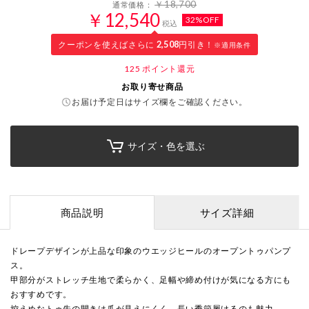
￥18,700
通常価格：
￥12,540
32%OFF
税込
クーポンを使えばさらに
2,508
円引き！
※適用条件
125
ポイント還元
お取り寄せ商品
お届け予定日はサイズ欄をご確認ください。
サイズ・色を選ぶ
商品説明
サイズ詳細
ドレープデザインが上品な印象のウエッジヒールのオープントゥパンプ
ス。
甲部分がストレッチ生地で柔らかく、足幅や締め付けが気になる方にも
おすすめです。
控えめなトゥ先の開きは爪が見えにくく、長い季節履けるのも魅力。