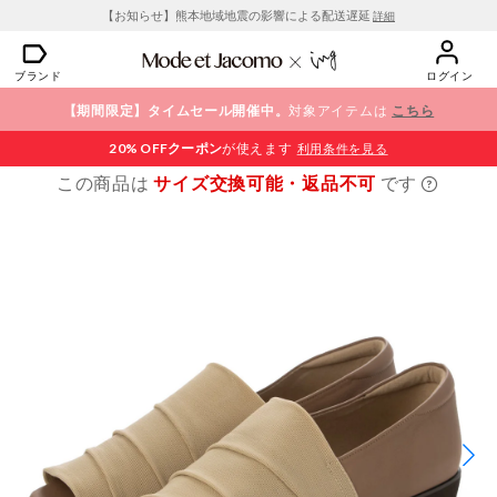
【お知らせ】熊本地域地震の影響による配送遅延
詳細
ブランド
ログイン
【期間限定】タイムセール開催中。
対象アイテムは
こちら
20% OFF
クーポン
が使えます
利用条件を見る
この商品は
サイズ交換可能・返品不可
です