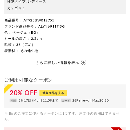
性別タイプ
:
レディース
カテゴリ
:
商品番号
： AT925BW012755
ブランド商品番号
： ALYN69117 BG
色
： ベージュ（BG）
ヒールの高さ
： 2.5cm
靴幅
： 3E（広め）
表素材
： その他生地
さらに詳しい情報を表示
ご利用可能なクーポン
20
%
OFF
対象商品を見る
8月17日 (Mon) 11:59まで
26Renewal_Max20_20
期間
コード
※1回のご注文に使えるクーポンは1つです。注文後の適用はできませ
ん。