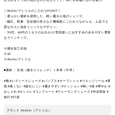
◇AtelierアトリエのこだわりPOINT◇
・柔らかい素材を使用した、軽い履き心地のシューズ。
・幅広、軽量、安定感の良さなど機能面にこだわりながらも、上品で上
質な大人に似合うシックなデザイン。
・50代、60代のミセスのお出かけ/普段使いにおすすめの歩きやすい豊富
なラインナップ。
※撥水加工生地
※3E
※Atelierアトリエ
■素材 ： 生地（撥水ストレッチ）＋本革（牛革）
#靴 #レディースシューズ #パンプス #オープントゥ #ウエッジソール #厚
底 #痛くない #疲れにくい #履きやすい #クッション #軽い #楽 #華やか #
おしゃれ #オシャレ #コンフォート #ウォーキングシューズ #外反母趾 #
旅行 #行楽
ブランド
:
Atelier
（アトリエ）