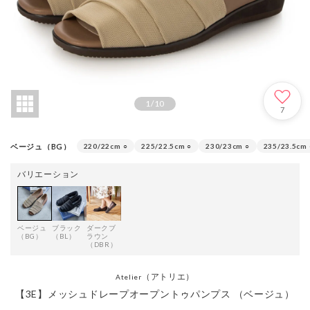
1
/
10
7
ベージュ（BG）
220/22cm
○
225/22.5cm
○
230/23cm
○
235/23.5cm
バリエーション
ベージュ
ブラック
ダークブ
（BG）
（BL）
ラウン
（DBR）
（アトリエ）
Atelier
【3E】メッシュドレープオープントゥパンプス （ベージュ）