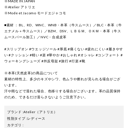
※MADE IN JAPAN
※Atelier アトリエ
※Mode et Jacomo モードエジャコモ
■素材 ： BL、RD、WNC、WNB・本革（牛スムース）／BLC・本革（牛
エナメル＋牛スムース）／BZM、DSV、ＬＢＧＭ、ＯＫＭ・本革（牛ス
ムースパール加工）／NVC・合成皮革
#スリップオン #ウエッジソール #厚底 #痛くない #疲れにくい #履きやす
い #クッション #軽い #楽 #華やか #おしゃれ #オシャレ #コンフォート #
ウォーキングシューズ #外反母趾 #旅行 #行楽 #靴
※本革(天然皮革)の商品について
素材の特性上、多少のキズやシワ、色ムラや擦れが見られる場合がござ
います。
汗や雨などで濡れた場合、色移りする場合がございます。革の品質保持
のため、できるだけ濡らさないようご注意下さい。
ブランド
:
Atelier
（アトリエ）
性別タイプ
:
レディース
カテゴリ
: