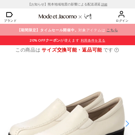
【お知らせ】熊本地域地震の影響による配送遅延
詳細
ブランド
ログイン
【期間限定】タイムセール開催中。
対象アイテムは
こちら
20% OFF
クーポン
が使えます
利用条件を見る
この商品は
サイズ交換可能・返品可能
です