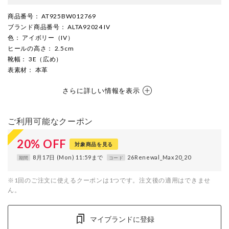
商品番号
： AT925BW012769
ブランド商品番号
： ALTA92024 IV
色
： アイボリー（IV）
ヒールの高さ
： 2.5cm
靴幅
： 3E（広め）
表素材
： 本革
さらに詳しい情報を表示
ご利用可能なクーポン
20
%
OFF
対象商品を見る
8月17日 (Mon) 11:59まで
26Renewal_Max20_20
期間
コード
※1回のご注文に使えるクーポンは1つです。注文後の適用はできませ
ん。
マイブランドに登録