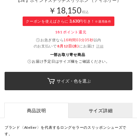
【3E】ポイントステッチスリッポン （アイボリー）
￥18,150
税込
クーポンを使えばさらに
3,630
円引き！
※適用条件
181
ポイント還元
お急ぎ便なら
以内
16時間03分34秒
のお支払いで
8月12日(水)
にお届け
詳細
一部お取り寄せ商品
お届け予定日はサイズ欄をご確認ください。
サイズ・色を選ぶ
商品説明
サイズ詳細
ブランド〈Atelier〉を代表するロングセラーのスリッポンシューズで
す。