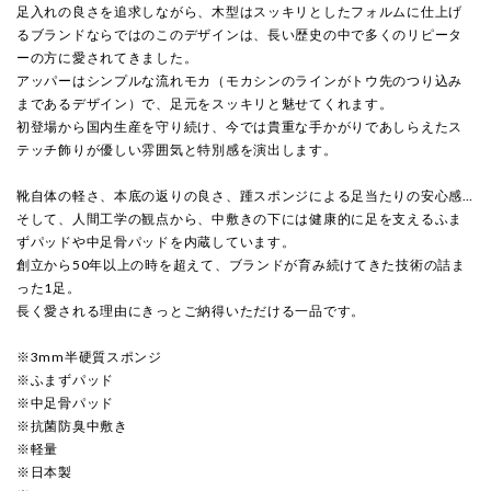
足入れの良さを追求しながら、木型はスッキリとしたフォルムに仕上げ
るブランドならではのこのデザインは、長い歴史の中で多くのリピータ
ーの方に愛されてきました。
アッパーはシンプルな流れモカ（モカシンのラインがトウ先のつり込み
まであるデザイン）で、足元をスッキリと魅せてくれます。
初登場から国内生産を守り続け、今では貴重な手かがりであしらえたス
テッチ飾りが優しい雰囲気と特別感を演出します。
靴自体の軽さ、本底の返りの良さ、踵スポンジによる足当たりの安心感…
そして、人間工学の観点から、中敷きの下には健康的に足を支えるふま
ずパッドや中足骨パッドを内蔵しています。
創立から50年以上の時を超えて、ブランドが育み続けてきた技術の詰ま
った1足。
長く愛される理由にきっとご納得いただける一品です。
※3mm半硬質スポンジ
※ふまずパッド
※中足骨パッド
※抗菌防臭中敷き
※軽量
※日本製