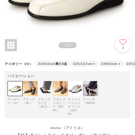
1
/
7
2
アイボリー（IV）
220/22cm
残り3点
225/22.5cm
○
230/23cm
○
235/
バリエーション
アイボリ
ブラック
ブラック
ブロンズ
ライトベ
ワインB
ー（IV）
（BL）
コンビ
メタリッ
ージュメ
（WNB）
（BLC）
ク（BZ
タリック
M）
（LBG
M）
（アトリエ）
Atelier