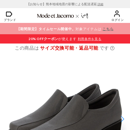
【お知らせ】熊本地域地震の影響による配送遅延
詳細
ブランド
ログイン
【期間限定】タイムセール開催中。
対象アイテムは
こちら
20% OFF
クーポン
が使えます
利用条件を見る
この商品は
サイズ交換可能・返品可能
です