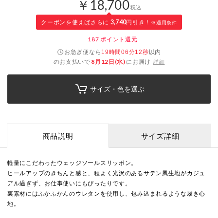
￥18,700
税込
クーポンを使えばさらに
3,740
円引き！
※適用条件
187
ポイント還元
お急ぎ便なら
以内
19時間06分11秒
のお支払いで
8月12日(水)
にお届け
詳細
サイズ・色を選ぶ
商品説明
サイズ詳細
軽量にこだわったウェッジソールスリッポン。
ヒールアップのきちんと感と、程よく光沢のあるサテン風生地がカジュ
アル過ぎず、お仕事使いにもぴったりです。
裏素材にはふかふかんのウレタンを使用し、包み込まれるような履き心
地。