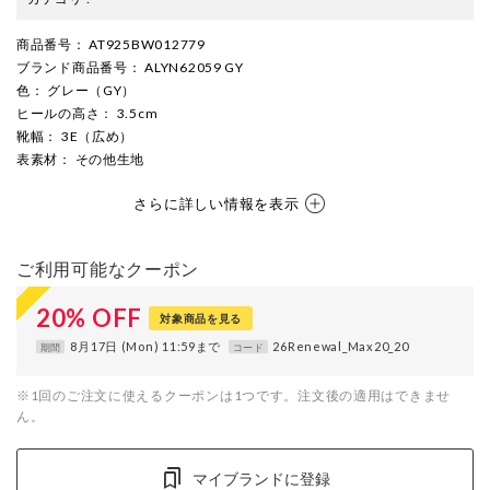
商品番号
： AT925BW012779
ブランド商品番号
： ALYN62059 GY
色
： グレー（GY）
ヒールの高さ
： 3.5cm
靴幅
： 3E（広め）
表素材
： その他生地
さらに詳しい情報を表示
ご利用可能なクーポン
20
%
OFF
対象商品を見る
8月17日 (Mon) 11:59まで
26Renewal_Max20_20
期間
コード
※1回のご注文に使えるクーポンは1つです。注文後の適用はできませ
ん。
マイブランドに登録