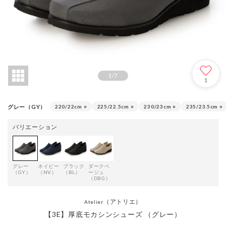
1
/
7
1
グレー（GY）
220/22cm
○
225/22.5cm
○
230/23cm
○
235/23.5cm
○
バリエーション
グレー
ネイビー
ブラック
ダークベ
（GY）
（NV）
（BL）
ージュ
（DBG）
（アトリエ）
Atelier
【3E】厚底モカシンシューズ （グレー）