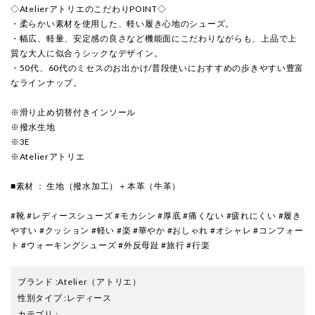
◇AtelierアトリエのこだわりPOINT◇
・柔らかい素材を使用した、軽い履き心地のシューズ。
・幅広、軽量、安定感の良さなど機能面にこだわりながらも、上品で上
質な大人に似合うシックなデザイン。
・50代、60代のミセスのお出かけ/普段使いにおすすめの歩きやすい豊富
なラインナップ。
※滑り止め切替付きインソール
※撥水生地
※3E
※Atelierアトリエ
■素材 ： 生地（撥水加工）＋本革（牛革）
#靴 #レディースシューズ #モカシン #厚底 #痛くない #疲れにくい #履き
やすい #クッション #軽い #楽 #華やか #おしゃれ #オシャレ #コンフォー
ト #ウォーキングシューズ #外反母趾 #旅行 #行楽
ブランド
:
Atelier
（アトリエ）
性別タイプ
:
レディース
カテゴリ
: