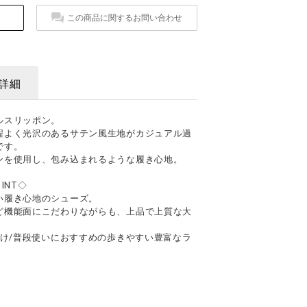
この商品に関するお問い合わせ
詳細
ルスリッポン。
程よく光沢のあるサテン風生地がカジュアル過
です。
ンを使用し、包み込まれるような履き心地。
INT◇
い履き心地のシューズ。
ど機能面にこだわりながらも、上品で上質な大
かけ/普段使いにおすすめの歩きやすい豊富なラ