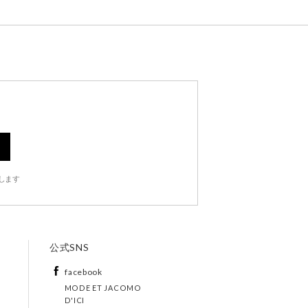
します
公式SNS
facebook
MODE ET JACOMO
D'ICI