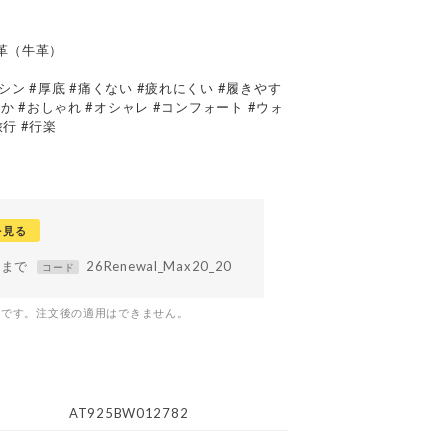
本革（牛革）
シン #厚底 #痛くない #疲れにくい #履きやす
やか #おしゃれ #オシャレ #コンフォート #ウォ
行 #行楽
を見る
59まで
26Renewal_Max20_20
コード
つです。注文後の適用はできません。
AT925BW012782