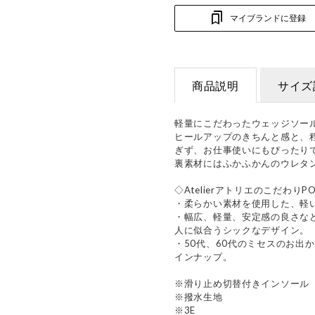
マイブランドに登録
商品説明
サイズ
軽量にこだわったウェッジソー
ヒールアップのきちんと感と、
ぎず、お仕事使いにもぴったり
裏素材にはふかふかんのウレタ
◇AtelierアトリエのこだわりPO
・柔らかい素材を使用した、軽
・幅広、軽量、安定感の良さな
人に似合うシックなデザイン。
・50代、60代のミセスのお出
インナップ。
※滑り止め切替付きインソール
※撥水生地
※3E