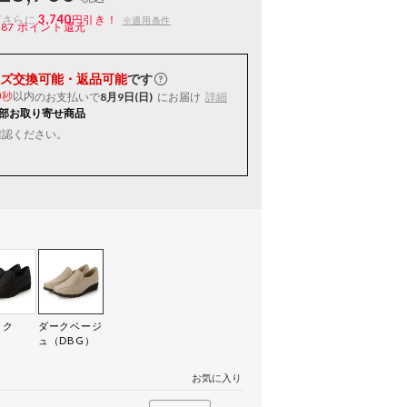
3,740
ばさらに
円引き！
※適用条件
187
ポイント還元
ズ交換可能・返品可能
です
以内
のお支払いで
8月9日(日)
にお届け
詳細
8秒
部お取り寄せ商品
確認ください。
ック
ダークベージ
）
ュ（DBG）
お気に入り