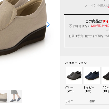
クーポンを使え
この商品は
サイ
お急ぎ便なら
12時間22分5
一
お届け予定日はサイズ欄をご
バリエーション
グレー
ネイビー
ブラ
（GY）
（NV）
（BL
サイズ
在庫