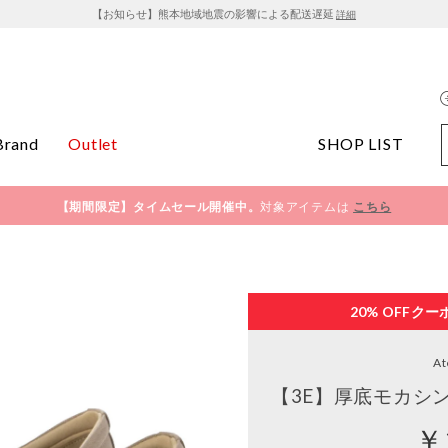
【お知らせ】熊本地域地震の影響による配送遅延
詳細
Brand
Outlet
SHOP LIST
【期間限定】タイムセール開催中。
対象アイテムは
こちら
20% OFF
クー
At
【3E】厚底モカシ
￥