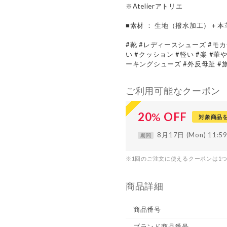
※Atelierアトリエ
■素材 ： 生地（撥水加工）＋
#靴 #レディースシューズ #モカ
い #クッション #軽い #楽 #華
ーキングシューズ #外反母趾 #旅
ご利用可能なクーポン
20
%
OFF
対象商品
8月17日 (Mon) 11:
期間
※1回のご注文に使えるクーポンは1
商品詳細
商品番号
ブランド商品番号