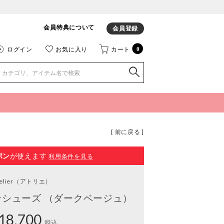
会員特典について
会員登録
ログイン
お気に入り
カート
0
[ 前に戻る ]
ポン
が使えます
利用条件を見る
elier
（アトリエ）
ンシューズ （ダークベージュ）
18,700
税込