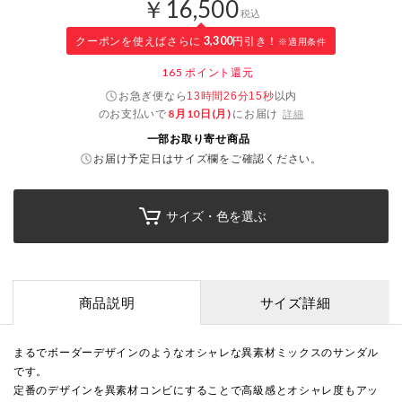
￥16,500
税込
クーポンを使えばさらに
3,300
円引き！
※適用条件
165
ポイント還元
お急ぎ便なら
以内
13時間26分14秒
のお支払いで
8月10日(月)
にお届け
詳細
一部お取り寄せ商品
お届け予定日はサイズ欄をご確認ください。
サイズ・色を選ぶ
商品説明
サイズ詳細
まるでボーダーデザインのようなオシャレな異素材ミックスのサンダル
です。
定番のデザインを異素材コンビにすることで高級感とオシャレ度もアッ