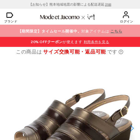
【お知らせ】熊本地域地震の影響による配送遅延
詳細
ブランド
ログイン
【期間限定】タイムセール開催中。
対象アイテムは
こちら
20% OFF
クーポン
が使えます
利用条件を見る
この商品は
サイズ交換可能・返品可能
です