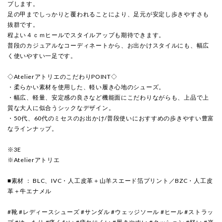
プします。
足の甲までしっかりと覆われることにより、足元が安定し歩きやすさも
抜群です。
程よい４ｃｍヒールでスタイルアップも期待できます。
普段のカジュアルなコーディネートから、お出かけスタイルにも、幅広
く使いやすい一足です。
◇AtelierアトリエのこだわりPOINT◇
・柔らかい素材を使用した、軽い履き心地のシューズ。
・幅広、軽量、安定感の良さなど機能面にこだわりながらも、上品で上
質な大人に似合うシックなデザイン。
・50代、60代のミセスのお出かけ/普段使いにおすすめの歩きやすい豊富
なラインナップ。
※3E
※Atelierアトリエ
■素材 ： BLC、IVC・人工皮革＋山羊スエード箔プリント／BZC・人工皮
革＋牛エナメル
#靴 #レディースシューズ #サンダル #ウェッジソール #ヒール #ストラッ