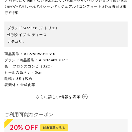
プ #ゆったり #痛くない #疲れにくい #履きやすい #クッション #軽い #楽
#華やか #おしゃれ #オシャレ #カジュアル #コンフォート #外反母趾 #旅
行 #行楽
ブランド
:
Atelier
（アトリエ）
性別タイプ
:
レディース
カテゴリ
:
商品番号
： AT925BW012810
ブランド商品番号
： ALYN64030 BZC
色
： ブロンズコンビ（BZC）
ヒールの高さ
： 4.0cm
靴幅
： 3E（広め）
表素材
： 合成皮革
さらに詳しい情報を表示
ご利用可能なクーポン
20
%
OFF
対象商品を見る