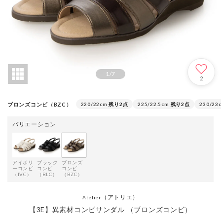
1
/
7
2
ブロンズコンビ（BZC）
220/22cm
残り2点
225/22.5cm
残り2点
230/23
バリエーション
アイボリ
ブラック
ブロンズ
ーコンビ
コンビ
コンビ
（IVC）
（BLC）
（BZC）
（アトリエ）
Atelier
【3E】異素材コンビサンダル （ブロンズコンビ）