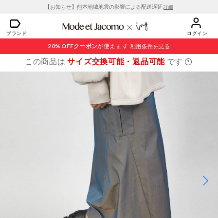
【お知らせ】熊本地域地震の影響による配送遅延
詳細
ブランド
ログイン
20% OFF
クーポン
が使えます
利用条件を見る
この商品は
サイズ交換可能・返品可能
です