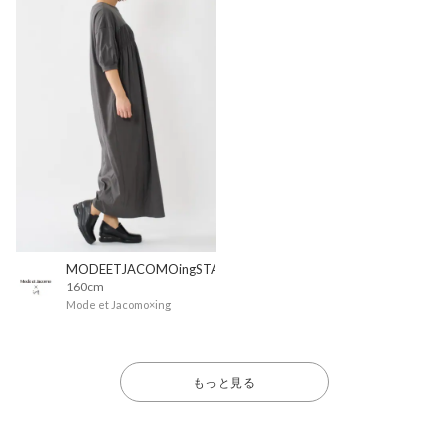
MODEETJACOMOingSTAFF
160cm
Mode et Jacomo×ing
もっと見る