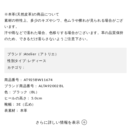
※本革(天然皮革)の商品について
素材の特性上、多少のキズやシワ、色ムラや擦れが見られる場合がござ
います。
汗や雨などで濡れた場合、色移りする場合がございます。革の品質保持
のため、できるだけ濡らさないようご注意下さい。
ブランド
:
Atelier
（アトリエ）
性別タイプ
:
レディース
カテゴリ
:
商品番号
： AT925BW11674
ブランド商品番号
： ALTA92002 BL
色
： ブラック（BL）
ヒールの高さ
： 5.0cm
靴幅
： 3E（広め）
表素材
： 本革
さらに詳しい情報を表示