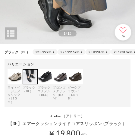
1
/
15
76
ブラック（BL）
220/22cm
○
225/22.5cm
○
230/23cm
○
235/23.5cm
バリエーション
ライトベ
ブラック
ブラック
ブロンズ
ダークブ
ージュメ
（BL）
エナメル
メタリッ
ラウンB
タリック
（BLE）
ク（BZ
（DBR
（LBG
M）
B）
M）
（アトリエ）
Atelier
【3E】エアークッションサイドゴアスリッポン (ブラック）
￥19,800
税込