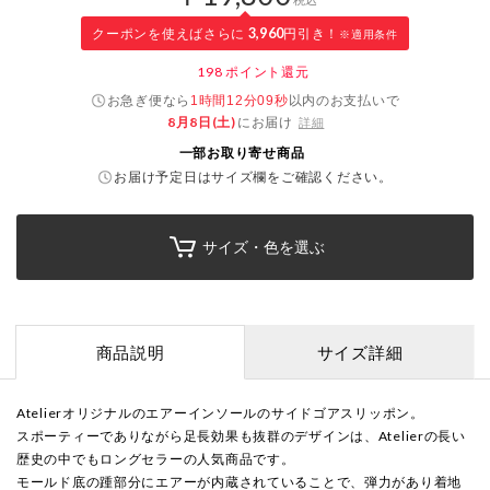
クーポンを使えばさらに
3,960
円引き！
※適用条件
198
ポイント還元
お急ぎ便なら
以内
のお支払いで
1時間12分09秒
8月8日(土)
にお届け
詳細
一部お取り寄せ商品
お届け予定日はサイズ欄をご確認ください。
サイズ・色を選ぶ
商品説明
サイズ詳細
Atelierオリジナルのエアーインソールのサイドゴアスリッポン。
スポーティーでありながら足長効果も抜群のデザインは、Atelierの長い
歴史の中でもロングセラーの人気商品です。
モールド底の踵部分にエアーが内蔵されていることで、弾力があり着地