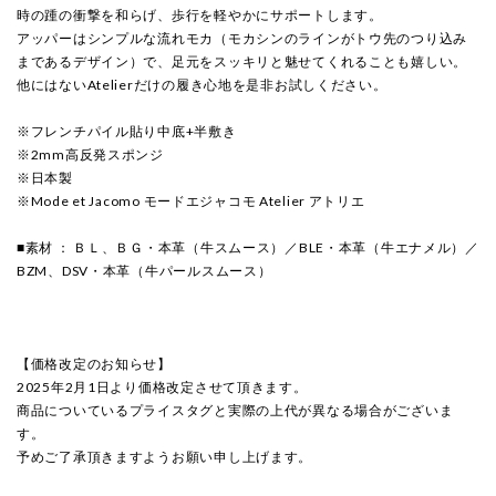
時の踵の衝撃を和らげ、歩行を軽やかにサポートします。
アッパーはシンプルな流れモカ（モカシンのラインがトウ先のつり込み
まであるデザイン）で、足元をスッキリと魅せてくれることも嬉しい。
他にはないAtelierだけの履き心地を是非お試しください。
※フレンチパイル貼り中底+半敷き
※2mm高反発スポンジ
※日本製
※Mode et Jacomo モードエジャコモ Atelier アトリエ
■素材 ： ＢＬ、ＢＧ・本革（牛スムース）／BLE・本革（牛エナメル）／
BZM、DSV・本革（牛パールスムース）
【価格改定のお知らせ】
2025年2月1日より価格改定させて頂きます。
商品についているプライスタグと実際の上代が異なる場合がございま
す。
予めご了承頂きますようお願い申し上げます。