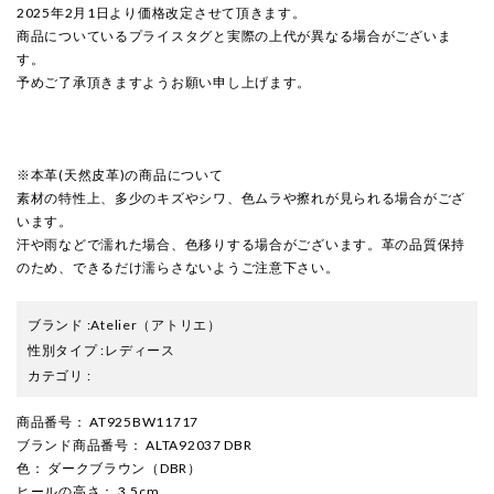
2025年2月1日より価格改定させて頂きます。
商品についているプライスタグと実際の上代が異なる場合がございま
す。
予めご了承頂きますようお願い申し上げます。
※本革(天然皮革)の商品について
素材の特性上、多少のキズやシワ、色ムラや擦れが見られる場合がござ
います。
汗や雨などで濡れた場合、色移りする場合がございます。革の品質保持
のため、できるだけ濡らさないようご注意下さい。
ブランド
:
Atelier
（アトリエ）
性別タイプ
:
レディース
カテゴリ
:
商品番号
： AT925BW11717
ブランド商品番号
： ALTA92037 DBR
色
： ダークブラウン（DBR）
ヒールの高さ
： 3.5cm