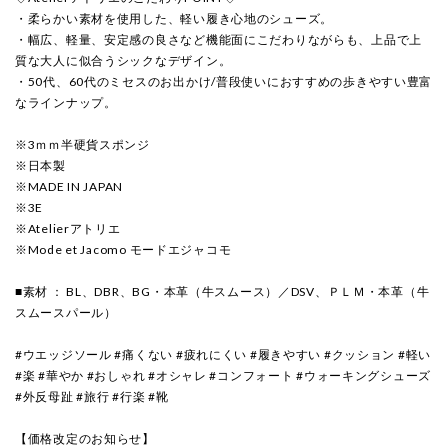
・柔らかい素材を使用した、軽い履き心地のシューズ。
・幅広、軽量、安定感の良さなど機能面にこだわりながらも、上品で上
質な大人に似合うシックなデザイン。
・50代、60代のミセスのお出かけ/普段使いにおすすめの歩きやすい豊富
なラインナップ。
※3ｍｍ半硬貨スポンジ
※日本製
※MADE IN JAPAN
※3E
※Atelierアトリエ
※Mode et Jacomo モードエジャコモ
■素材 ： BL、DBR、BG・本革（牛スムース）／DSV、ＰＬＭ・本革（牛
スムースパール）
#ウエッジソール #痛くない #疲れにくい #履きやすい #クッション #軽い
#楽 #華やか #おしゃれ #オシャレ #コンフォート #ウォーキングシューズ
#外反母趾 #旅行 #行楽 #靴
【価格改定のお知らせ】