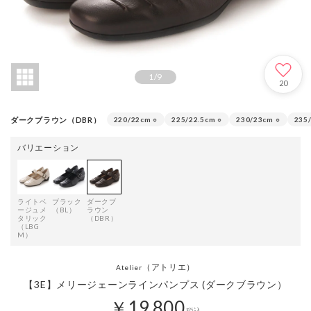
1
/
9
20
ダークブラウン（DBR）
220/22cm
○
225/22.5cm
○
230/23cm
○
235
バリエーション
ライトベ
ブラック
ダークブ
ージュメ
（BL）
ラウン
タリック
（DBR）
（LBG
M）
（アトリエ）
Atelier
【3E】メリージェーンラインパンプス (ダークブラウン）
￥19,800
税込