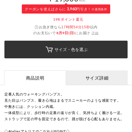
クーポンを使えばさらに
3,960
円引き！
※適用条件
198
ポイント還元
お急ぎ便なら
以内
17時間54分15秒
のお支払いで
8月9日(日)
にお届け
詳細
サイズ・色を選ぶ
商品説明
サイズ詳細
定番人気のウォーキングパンプス。
見た目はパンプス、履き心地はまるでスニーカーのような感覚です。
中敷きには、クッション内蔵。
一体成型により、歩行時の足裏の返りが良く、気持ちよく履ける一足。
ストラップで足の甲を固定できるので、踵が脱げる心配もありません。
◇AtelierアトリエのこだわりPOINT◇