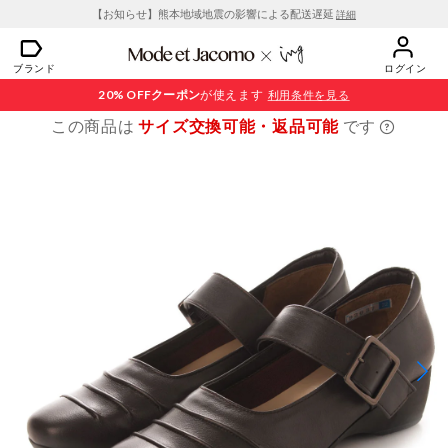
【お知らせ】熊本地域地震の影響による配送遅延
詳細
ブランド
ログイン
20% OFF
クーポン
が使えます
利用条件を見る
この商品は
サイズ交換可能・返品可能
です