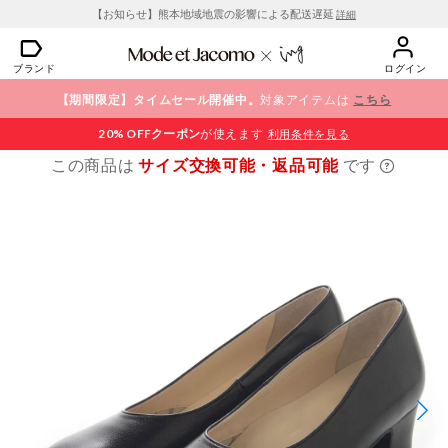
【お知らせ】熊本地域地震の影響による配送遅延
詳細
ブランド
ログイン
【期間限定】タイムセール開催中。
対象アイテムは
こちら
20% OFF
クーポン
が使えます
利用条件を見る
この商品は
サイズ交換可能・返品可能
です