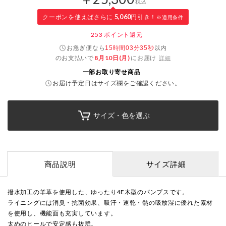
税込
クーポンを使えばさらに
5,060
円引き！
※適用条件
253
ポイント還元
お急ぎ便なら
以内
15時間03分34秒
のお支払いで
8月10日(月)
にお届け
詳細
一部お取り寄せ商品
お届け予定日はサイズ欄をご確認ください。
サイズ・色を選ぶ
商品説明
サイズ詳細
撥水加工の羊革を使用した、ゆったり4E木型のパンプスです。
ライニングには消臭・抗菌効果、吸汗・速乾・熱の吸放湿に優れた素材
を使用し、機能面も充実しています。
太めのヒールで安定感も抜群。