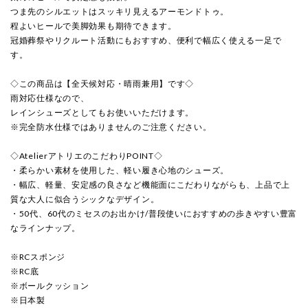
つま先のシルエットはスッキリ見えるアーモンドトゥ。
程よいヒールで美脚効果も期待できます。
冠婚葬祭やリクルート活動にもおすすめ、便利で幅広く使える一足で
す。
◇この商品は【全天候対応・晴雨兼用】です◇
雨対応仕様なので、
レインシューズとしてもお使いいただけます。
※完全防水仕様ではありませんのご注意ください。
◇AtelierアトリエのこだわりPOINT◇
・柔らかい素材を使用した、軽い履き心地のシューズ。
・幅広、軽量、安定感の良さなど機能面にこだわりながらも、上品で上
質な大人に似合うシックなデザイン。
・50代、60代のミセスのお出かけ/普段使いにおすすめの歩きやすい豊富
なラインナップ。
※RCスポンジ
※RC底
※ボールクッション
※日本製