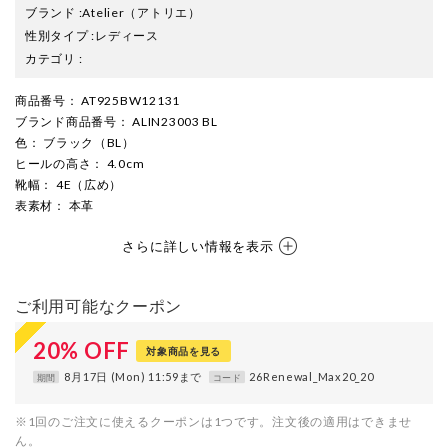
ブランド
:
Atelier
（アトリエ）
性別タイプ
:
レディース
カテゴリ
:
商品番号
： AT925BW12131
ブランド商品番号
： ALIN23003 BL
色
： ブラック（BL）
ヒールの高さ
： 4.0cm
靴幅
： 4E（広め）
表素材
： 本革
さらに詳しい情報を表示
ご利用可能なクーポン
20
%
OFF
対象商品を見る
8月17日 (Mon) 11:59まで
26Renewal_Max20_20
期間
コード
※1回のご注文に使えるクーポンは1つです。注文後の適用はできませ
ん。