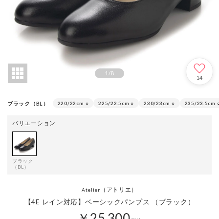
1
/
8
14
ブラック（BL）
220/22cm
○
225/22.5cm
○
230/23cm
○
235/23.5cm
バリエーション
ブラック
（BL）
（アトリエ）
Atelier
【4E レイン対応】ベーシックパンプス （ブラック）
￥25,300