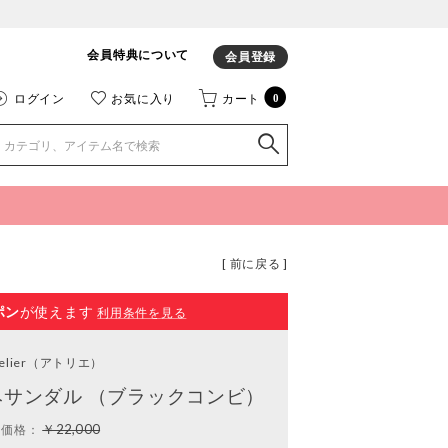
会員特典について
会員登録
ログイン
お気に入り
カート
0
[ 前に戻る ]
ポン
が使えます
利用条件を見る
elier
（アトリエ）
みサンダル （ブラックコンビ）
￥22,000
常価格：