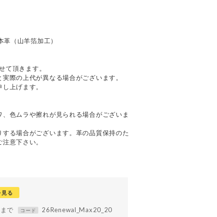
＋本革（山羊箔加工）
させて頂きます。
と実際の上代が異なる場合がございます。
申し上げます。
て
ワ、色ムラや擦れが見られる場合がございま
りする場合がございます。革の品質保持のた
ご注意下さい。
を見る
59まで
26Renewal_Max20_20
コード