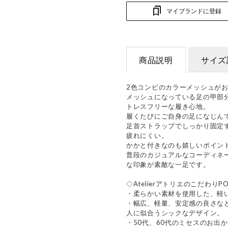
マイブランドに登録
商品説明
サイズ
2色コンビのカラーメッシュが
メッシュになっている足の甲部
トレスフリーな履き心地。
履くたびにご自身の足になじん
足首ストラップでしっかり固定
疲れにくい。
かかと付きなのも嬉しいポイン
普段のカジュアルなコーディネ
な印象が素敵な一足です。
◇AtelierアトリエのこだわりPO
・柔らかい素材を使用した、軽
・幅広、軽量、安定感の良さな
人に似合うシックなデザイン。
・50代、60代のミセスのお出