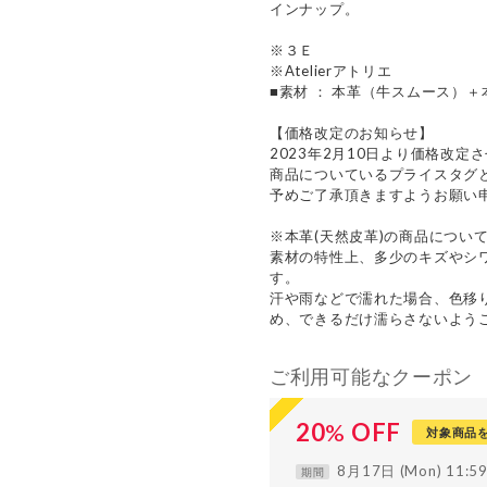
インナップ。
※３Ｅ
※Atelierアトリエ
■素材 ： 本革（牛スムース）
【価格改定のお知らせ】
2023年2月10日より価格改定
商品についているプライスタグ
予めご了承頂きますようお願い
※本革(天然皮革)の商品につい
素材の特性上、多少のキズやシ
す。
汗や雨などで濡れた場合、色移
め、できるだけ濡らさないよう
ご利用可能なクーポン
20
%
OFF
対象商品
8月17日 (Mon) 11:
期間