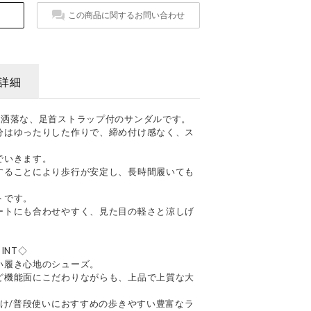
この商品に関するお問い合わせ
詳細
お洒落な、足首ストラップ付のサンダルです。
分はゆったりした作りで、締め付け感なく、ス
でいきます。
することにより歩行が安定し、長時間履いても
トです。
ートにも合わせやすく、見た目の軽さと涼しげ
INT◇
い履き心地のシューズ。
ど機能面にこだわりながらも、上品で上質な大
かけ/普段使いにおすすめの歩きやすい豊富なラ