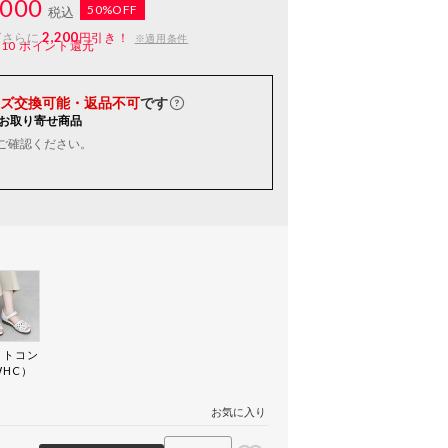
000
50%OFF
税込
2,200
ばさらに
円引き！
※適用条件
110
ポイント還元
ズ交換可能・返品不可
です
お取り寄せ商品
ご確認ください。
イトコン
WHC）
お気に入り