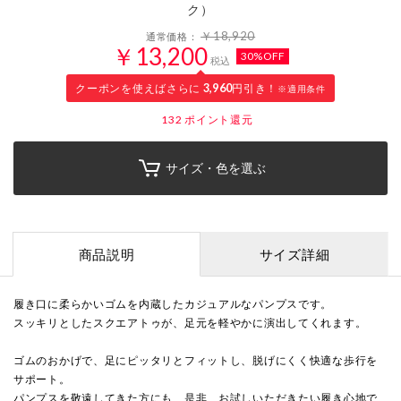
ク）
￥18,920
通常価格：
￥13,200
30%OFF
税込
クーポンを使えばさらに
3,960
円引き！
※適用条件
132
ポイント還元
サイズ・色を選ぶ
商品説明
サイズ詳細
履き口に柔らかいゴムを内蔵したカジュアルなパンプスです。
スッキリとしたスクエアトゥが、足元を軽やかに演出してくれます。
ゴムのおかげで、足にピッタリとフィットし、脱げにくく快適な歩行を
サポート。
パンプスを敬遠してきた方にも、是非、お試しいただきたい履き心地で