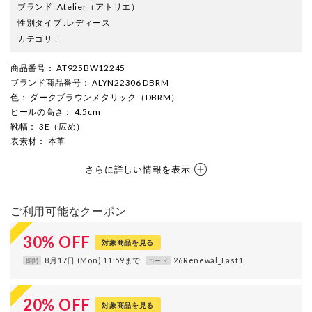
ブランド
:
Atelier
（アトリエ）
性別タイプ
:
レディース
カテゴリ
:
商品番号
： AT925BW12245
ブランド商品番号
： ALYN22306 DBRM
色
： ダークブラウンメタリック（DBRM）
ヒールの高さ
： 4.5cm
靴幅
： 3E（広め）
表素材
： 本革
さらに詳しい情報を表示
ご利用可能なクーポン
30
%
OFF
対象商品を見る
8月17日 (Mon) 11:59まで
26Renewal_Last1
期間
コード
20
%
OFF
対象商品を見る