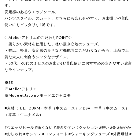
す。
安定感のあるウエッジソール。
パンツスタイル、スカート、どちらにも合わせやすく、お出掛けや普段
使いにもピッタリな1足です。
◇AtelierアトリエのこだわりPOINT◇
・柔らかい素材を使用した、軽い履き心地のシューズ。
・幅広、軽量、安定感の良さなど機能面にこだわりながらも、上品で上
質な大人に似合うシックなデザイン。
・50代、60代のミセスのお出かけ/普段使いにおすすめの歩きやすい豊富
なラインナップ。
※3E
※Atelierアトリエ
※Mode et Jacomo モードエジャコモ
■素材 ： BL、DBRM・本革（牛スムース）／DSV・本革（牛スムース）
＋本革（牛エナメル）
#ウエッジヒール #痛くない #履きやすい #クッション #軽い #楽 #華やか
#おしゃれ #オシャレ #コンフォート #ウォーキングシューズ #外反母趾 #