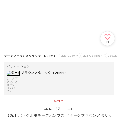
11
ダークブラウンメタリック（DBRM）
220/22cm
×
225/22.5cm
×
230/2
バリエーション
ダークブ
ラウンメ
タリック
（DBR
M）
（アトリエ）
Atelier
【3E】バックルモチーフパンプス （ダークブラウンメタリッ