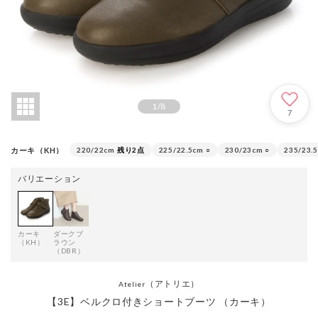
1
/
8
7
カーキ（KH）
220/22cm
残り2点
225/22.5cm
○
230/23cm
○
235/23.
バリエーション
カーキ
ダークブ
（KH）
ラウン
（DBR）
（アトリエ）
Atelier
【3E】ベルクロ付きショートブーツ （カーキ）