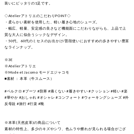
装いにピッタリの1足です。
◇AtelierアトリエのこだわりPOINT◇
・柔らかい素材を使用した、軽い履き心地のシューズ。
・幅広、軽量、安定感の良さなど機能面にこだわりながらも、上品で上
質な大人に似合うシックなデザイン。
・50代、60代のミセスのお出かけ/普段使いにおすすめの歩きやすい豊富
なラインナップ。
※3E
※Atelierアトリエ
※Mode et Jacomo モードエジャコモ
■素材 ： 本革（牛スムース）
#ベルクロ #ブーツ #防寒 #痛くない #履きやすい #クッション #軽い #楽
#華やか #おしゃれ #オシャレ #コンフォート #ウォーキングシューズ #外
反母趾 #旅行 #行楽 #靴
※本革(天然皮革)の商品について
素材の特性上、多少のキズやシワ、色ムラや擦れが見られる場合がござ