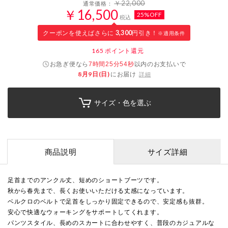
￥22,000
通常価格：
￥16,500
25%OFF
税込
クーポンを使えばさらに
3,300
円引き！
※適用条件
165
ポイント還元
お急ぎ便なら
以内
のお支払いで
7時間25分53秒
8月9日(日)
にお届け
詳細
サイズ・色を選ぶ
商品説明
サイズ詳細
足首までのアンクル丈、短めのショートブーツです。
秋から春先まで、長くお使いいただける丈感になっています。
ベルクロのベルトで足首をしっかり固定できるので、安定感も抜群。
安心で快適なウォーキングをサポートしてくれます。
パンツスタイル、長めのスカートに合わせやすく、普段のカジュアルな