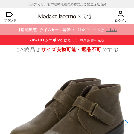
【お知らせ】熊本地域地震の影響による配送遅延
詳細
ブランド
ログイン
【期間限定】タイムセール開催中。
対象アイテムは
こちら
20% OFF
クーポン
が使えます
利用条件を見る
この商品は
サイズ交換可能・返品不可
です