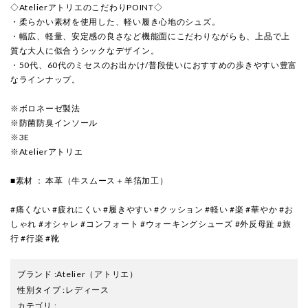
◇AtelierアトリエのこだわりPOINT◇
・柔らかい素材を使用した、軽い履き心地のシュズ。
・幅広、軽量、安定感の良さなど機能面にこだわりながらも、上品で上
質な大人に似合うシックなデザイン。
・50代、60代のミセスのお出かけ/普段使いにおすすめの歩きやすい豊富
なラインナップ。
※ボロネーゼ製法
※防菌防臭インソール
※3E
※Atelierアトリエ
■素材 ： 本革（牛スムース＋羊箔加工）
#痛くない #疲れにくい #履きやすい #クッション #軽い #楽 #華やか #お
しゃれ #オシャレ #コンフォート #ウォーキングシューズ #外反母趾 #旅
行 #行楽 #靴
ブランド
:
Atelier
（アトリエ）
性別タイプ
:
レディース
カテゴリ
: