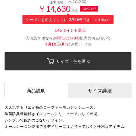
￥20,900
通常価格：
￥14,630
30%OFF
税込
クーポンを使えばさらに
2,926
円引き！
※適用条件
146
ポイント還元
お急ぎ便なら
以内
のお支払いで
2時間15分48秒
8月10日(月)
にお届け
詳細
サイズ・色を選ぶ
商品説明
サイズ詳細
大人気アトリエ定番のローファーモカシンシューズ。
防菌防臭機能付きインソールにリニューアルして登場。
シンプルで飽きのこないデザイン。
オールシーズン使用できデイリーに１足持っておくと便利なアイテム。