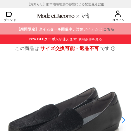
【お知らせ】熊本地域地震の影響による配送遅延
詳細
ブランド
ログイン
【期間限定】タイムセール開催中。
対象アイテムは
こちら
20% OFF
クーポン
が使えます
利用条件を見る
この商品は
サイズ交換可能・返品不可
です