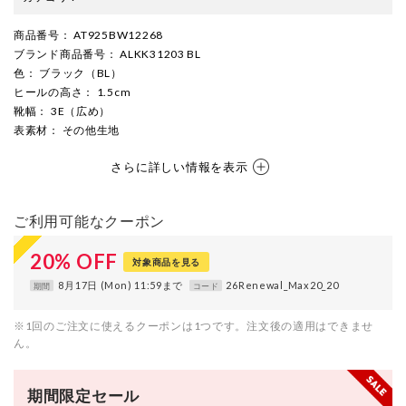
商品番号
： AT925BW12268
ブランド商品番号
： ALKK31203 BL
色
： ブラック（BL）
ヒールの高さ
： 1.5cm
靴幅
： 3E（広め）
表素材
： その他生地
さらに詳しい情報を表示
ご利用可能なクーポン
20
%
OFF
対象商品を見る
8月17日 (Mon) 11:59まで
26Renewal_Max20_20
期間
コード
※1回のご注文に使えるクーポンは1つです。注文後の適用はできませ
ん。
期間限定セール