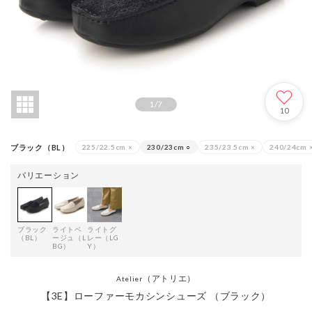
1
/
7
10
ブラック（BL）
225/22.5cm
×
230/23cm
○
235/23.5cm
×
240/24cm
バリエーション
ブラック
ライトベ
ライトグ
（BL）
ージュ（L
レー（LG
BG）
Y）
（アトリエ）
Atelier
【3E】ローファーモカシンシューズ （ブラック）