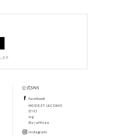
します
公式SNS
facebook
MODE ET JACOMO
D'ICI
ing
Riz raffinee
instagram