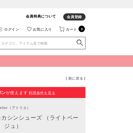
会員特典について
会員登録
ログイン
お気に入り
カート
0
[ 前に戻る ]
ポン
が使えます
利用条件を見る
elier
（アトリエ）
モカシンシューズ （ライトベー
ジュ）