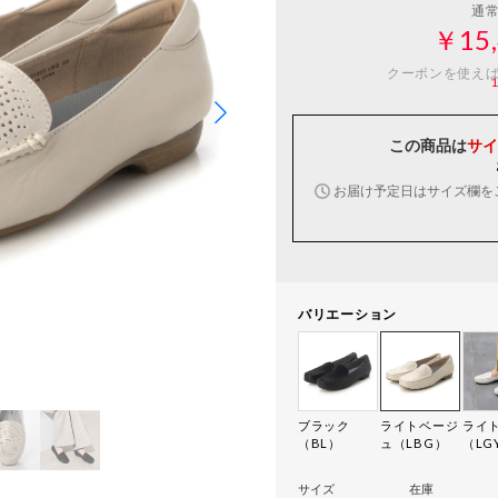
通
￥15,
クーポンを使え
この商品は
サイ
お届け予定日はサイズ欄を
バリエーション
ブラック
ライトベージ
ライ
（BL）
ュ（LBG）
（LG
サイズ
在庫