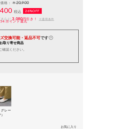
￥20,900
常価格：
400
26%OFF
税込
3,080
ばさらに
円引き！
※適用条件
154
ポイント還元
ズ交換可能・返品不可
です
お取り寄せ商品
ご確認ください。
トグレー
Y）
お気に入り