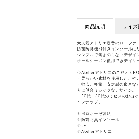
商品説明
サイズ
大人気アトリエ定番のローファ
防菌防臭機能付きインソールに
シンプルで飽きのこないデザイ
オールシーズン使用できデイリ
◇AtelierアトリエのこだわりPO
・柔らかい素材を使用した、軽
・幅広、軽量、安定感の良さな
人に似合うシックなデザイン。
・50代、60代のミセスのお出
インナップ。
※ボロネーゼ製法
※防菌防臭インソール
※3E
※Atelierアトリエ