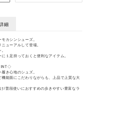
詳細
ーモカシンシューズ。
リニューアルして登場。
ン。
ーに１足持っておくと便利なアイテム。
INT◇
い履き心地のシュズ。
ど機能面にこだわりながらも、上品で上質な大
かけ/普段使いにおすすめの歩きやすい豊富なラ