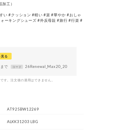
箔加工）
すい #クッション #軽い #楽 #華やか #おしゃ
ウォーキングシューズ #外反母趾 #旅行 #行楽 #
を見る
59まで
26Renewal_Max20_20
コード
つです。注文後の適用はできません。
AT925BW12269
ALKK31203 LBG