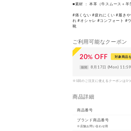
■素材 ： 本革（牛スムース＋羊
#痛くない #疲れにくい #履きや
れ #オシャレ #コンフォート #
靴
ご利用可能なクーポン
20
%
OFF
対象商品
8月17日 (Mon) 11:
期間
※1回のご注文に使えるクーポンは1
商品詳細
商品番号
ブランド商品番号
※店舗お問い合わせ用