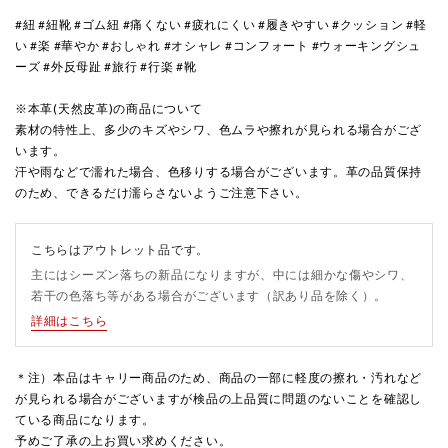
#紐 #紐靴 #ゴム紐 #痛くない #疲れにくい #履きやすい #クッション #軽
い #楽 #華やか #おしゃれ #オシャレ #コンフォート #ウォーキングシュ
ーズ #外反母趾 #旅行 #行楽 #靴
※本革(天然皮革)の商品について
素材の特性上、多少のキズやシワ、色ムラや擦れが見られる場合がござ
います。
汗や雨などで濡れた場合、色移りする場合がございます。革の品質保持
のため、できるだけ濡らさないようご注意下さい。
こちらはアウトレット品です。
主にはシーズン落ちの新品になりますが、中には細かな傷やシワ、
若干の色落ち等がある場合がございます（訳あり品を除く）。
詳細はこちら
＊注）本品はキャリー商品のため、商品の一部に軽度の擦れ・汚れなど
が見られる場合がございますが検品の上品質に問題のないことを確認し
ている商品になります。
予めご了承の上お買い求めください。