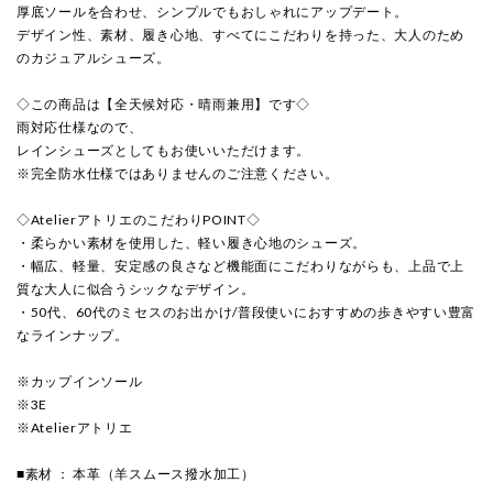
厚底ソールを合わせ、シンプルでもおしゃれにアップデート。
デザイン性、素材、履き心地、すべてにこだわりを持った、大人のため
のカジュアルシューズ。
◇この商品は【全天候対応・晴雨兼用】です◇
雨対応仕様なので、
レインシューズとしてもお使いいただけます。
※完全防水仕様ではありませんのご注意ください。
◇AtelierアトリエのこだわりPOINT◇
・柔らかい素材を使用した、軽い履き心地のシューズ。
・幅広、軽量、安定感の良さなど機能面にこだわりながらも、上品で上
質な大人に似合うシックなデザイン。
・50代、60代のミセスのお出かけ/普段使いにおすすめの歩きやすい豊富
なラインナップ。
※カップインソール
※3E
※Atelierアトリエ
■素材 ： 本革（羊スムース撥水加工）