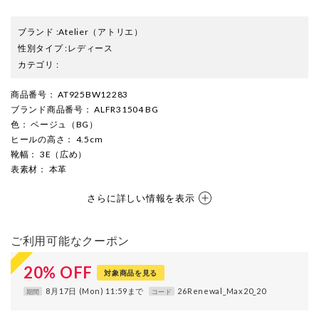
ブランド
:
Atelier
（アトリエ）
性別タイプ
:
レディース
カテゴリ
:
商品番号
： AT925BW12283
ブランド商品番号
： ALFR31504 BG
色
： ベージュ（BG）
ヒールの高さ
： 4.5cm
靴幅
： 3E（広め）
表素材
： 本革
さらに詳しい情報を表示
ご利用可能なクーポン
20
%
OFF
対象商品を見る
8月17日 (Mon) 11:59まで
26Renewal_Max20_20
期間
コード