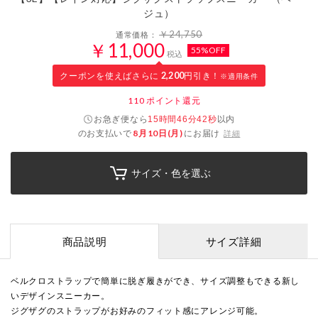
ジュ）
￥24,750
通常価格：
￥11,000
55%OFF
税込
クーポンを使えばさらに
2,200
円引き！
※適用条件
110
ポイント還元
お急ぎ便なら
以内
15時間46分41秒
のお支払いで
8月10日(月)
にお届け
詳細
サイズ・色を選ぶ
商品説明
サイズ詳細
ベルクロストラップで簡単に脱ぎ履きができ、サイズ調整もできる新し
いデザインスニーカー。
ジグザグのストラップがお好みのフィット感にアレンジ可能。