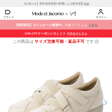
【お知らせ】熊本地域地震の影響による配送遅延
詳細
ブランド
ログイン
【期間限定】タイムセール開催中。
対象アイテムは
こちら
20% OFF
クーポン
が使えます
利用条件を見る
この商品は
サイズ交換可能・返品不可
です