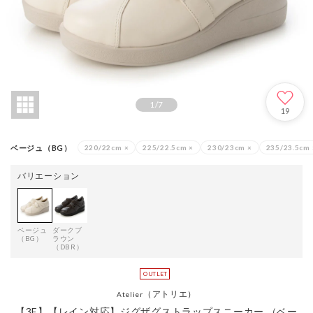
1
/
7
19
ベージュ（BG）
220/22cm
×
225/22.5cm
×
230/23cm
×
235/23.5cm
バリエーション
ベージュ
ダークブ
（BG）
ラウン
（DBR）
（アトリエ）
Atelier
【3E】【レイン対応】ジグザグストラップスニーカー （ベー