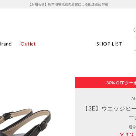
【お知らせ】熊本地域地震の影響による配送遅延
詳細
Brand
Outlet
SHOP LIST
30% OFF
クー
At
【3E】ウエッジヒ
ー
通
￥13,