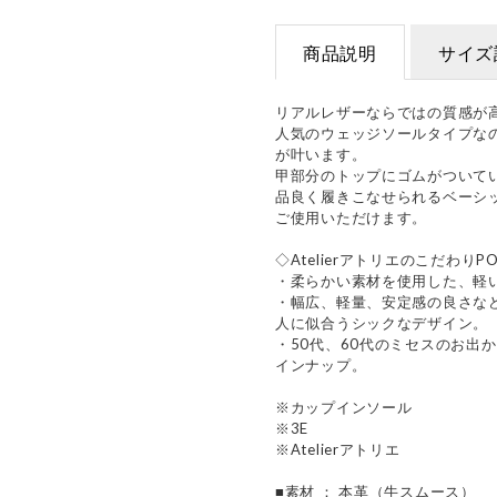
商品説明
サイズ
リアルレザーならではの質感が
人気のウェッジソールタイプな
が叶います。
甲部分のトップにゴムがついて
品良く履きこなせられるベーシ
ご使用いただけます。
◇AtelierアトリエのこだわりPO
・柔らかい素材を使用した、軽
・幅広、軽量、安定感の良さな
人に似合うシックなデザイン。
・50代、60代のミセスのお出
インナップ。
※カップインソール
※3E
※Atelierアトリエ
■素材 ： 本革（牛スムース）