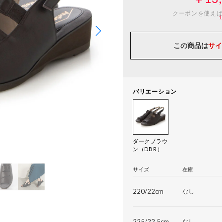
クーポンを使え
この商品は
サイ
バリエーション
ダークブラウ
ン（DBR）
サイズ
在庫
220/22cm
なし
225/22.5cm
なし