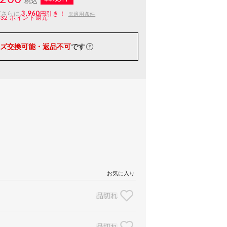
税込
3,960
ばさらに
円引き！
※適用条件
132
ポイント還元
ズ交換可能・返品不可
です
お気に入り
品切れ
品切れ