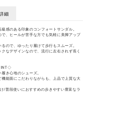
詳細
高級感のある印象のコンフォートサンダル。
ので、ヒールが苦手な方でも気軽に美脚アップ
いるので、ゆったり履けて歩行もスムーズ。
ックなデザインなので、流行に左右されず長く
INT◇
い履き心地のシューズ。
ど機能面にこだわりながらも、上品で上質な大
かけ/普段使いにおすすめの歩きやすい豊富なラ