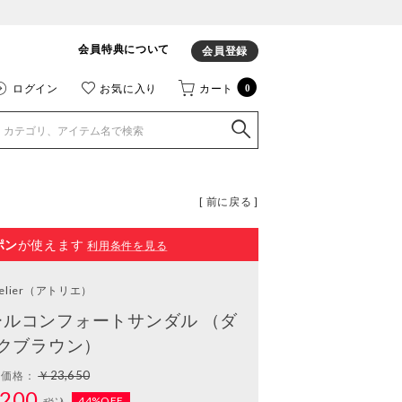
会員特典について
会員登録
ログイン
お気に入り
カート
0
[ 前に戻る ]
ポン
が使えます
利用条件を見る
elier
（アトリエ）
ールコンフォートサンダル （ダ
クブラウン）
￥23,650
常価格：
200
44%OFF