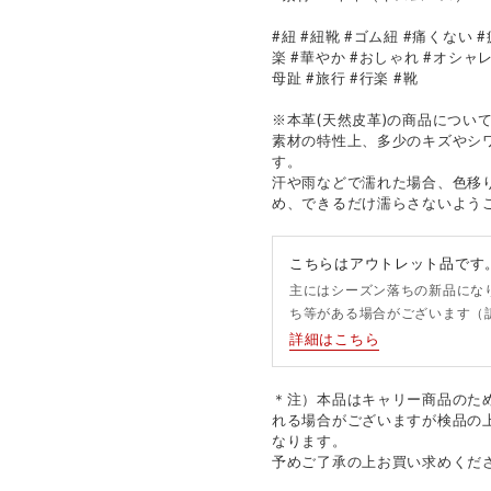
#紐 #紐靴 #ゴム紐 #痛くない 
楽 #華やか #おしゃれ #オシャ
母趾 #旅行 #行楽 #靴
※本革(天然皮革)の商品につい
素材の特性上、多少のキズやシ
す。
汗や雨などで濡れた場合、色移
め、できるだけ濡らさないよう
こちらはアウトレット品です
主にはシーズン落ちの新品にな
ち等がある場合がございます（
詳細はこちら
＊注）本品はキャリー商品のた
れる場合がございますが検品の
なります。
予めご了承の上お買い求めくだ