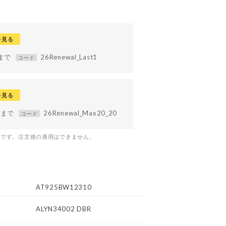
を見る
9まで
26Renewal_Last1
コード
を見る
59まで
26Renewal_Max20_20
コード
つです。注文後の適用はできません。
AT925BW12310
ALYN34002 DBR