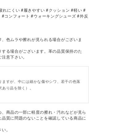
#疲れにくい #履きやすい #クッション #軽い #
レ #コンフォート #ウォーキングシューズ #外反
て
ワ、色ムラや擦れが見られる場合がございま
りする場合がございます。革の品質保持のた
ご注意下さい。
。
りますが、中には細かな傷やシワ、若干の色落
訳あり品を除く）。
め、商品の一部に軽度の擦れ・汚れなどが見ら
上品質に問題のないことを確認している商品に
さい。