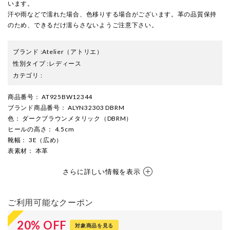
います。
汗や雨などで濡れた場合、色移りする場合がございます。革の品質保持
のため、できるだけ濡らさないようご注意下さい。
ブランド
:
Atelier
（アトリエ）
性別タイプ
:
レディース
カテゴリ
:
商品番号
： AT925BW12344
ブランド商品番号
： ALYN32303 DBRM
色
： ダークブラウンメタリック（DBRM）
ヒールの高さ
： 4.5cm
靴幅
： 3E（広め）
表素材
： 本革
さらに詳しい情報を表示
ご利用可能なクーポン
20
%
OFF
対象商品を見る