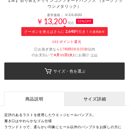
【3E】切り替えデザインコンフォートパンプス （ダークブラ
ウンメタリック）
￥19,800
通常価格：
￥13,200
33%OFF
税込
クーポンを使えばさらに
2,640
円引き！
※適用条件
132
ポイント還元
お急ぎ便なら
以内
17時間08分34秒
のお支払いで
8月11日(火)
にお届け
詳細
サイズ・色を選ぶ
商品説明
サイズ詳細
定評のあるラストを使用したウエッジヒールパンプス。
履き口はやわらかなゴム仕様
ラウンドトゥで、柔らかい印象にヒール以外のパンプスをお探しの方に