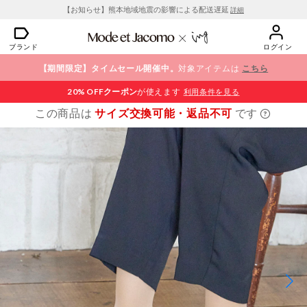
【お知らせ】熊本地域地震の影響による配送遅延
詳細
ブランド
ログイン
【期間限定】タイムセール開催中。
対象アイテムは
こちら
20% OFF
クーポン
が使えます
利用条件を見る
この商品は
サイズ交換可能・返品不可
です