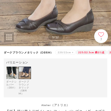
1
/
12
7
ダークブラウンメタリック（DBRM）
220/22cm
×
225/22.5cm
残り1点
バリエーション
ダークシ
ダークブ
ルバー
ラウンメ
（DSV）
タリック
（DBR
M）
（アトリエ）
Atelier