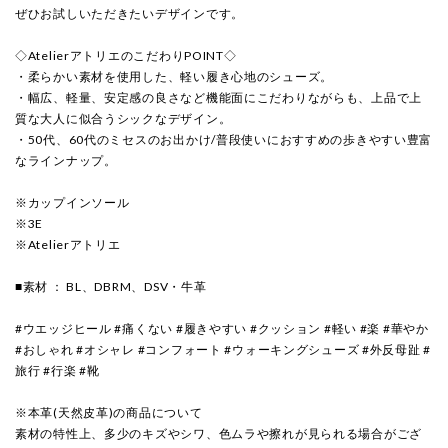
ぜひお試しいただきたいデザインです。
◇AtelierアトリエのこだわりPOINT◇
・柔らかい素材を使用した、軽い履き心地のシューズ。
・幅広、軽量、安定感の良さなど機能面にこだわりながらも、上品で上
質な大人に似合うシックなデザイン。
・50代、60代のミセスのお出かけ/普段使いにおすすめの歩きやすい豊富
なラインナップ。
※カップインソール
※3E
※Atelierアトリエ
■素材 ： BL、DBRM、DSV・牛革
#ウエッジヒール #痛くない #履きやすい #クッション #軽い #楽 #華やか
#おしゃれ #オシャレ #コンフォート #ウォーキングシューズ #外反母趾 #
旅行 #行楽 #靴
※本革(天然皮革)の商品について
素材の特性上、多少のキズやシワ、色ムラや擦れが見られる場合がござ