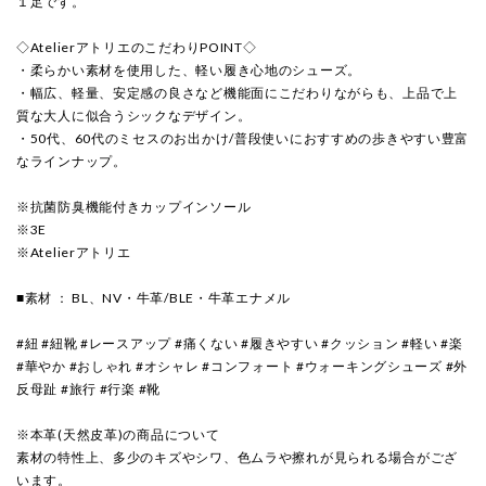
１足です。
◇AtelierアトリエのこだわりPOINT◇
・柔らかい素材を使用した、軽い履き心地のシューズ。
・幅広、軽量、安定感の良さなど機能面にこだわりながらも、上品で上
質な大人に似合うシックなデザイン。
・50代、60代のミセスのお出かけ/普段使いにおすすめの歩きやすい豊富
なラインナップ。
※抗菌防臭機能付きカップインソール
※3E
※Atelierアトリエ
■素材 ： BL、NV・牛革/BLE・牛革エナメル
#紐 #紐靴 #レースアップ #痛くない #履きやすい #クッション #軽い #楽
#華やか #おしゃれ #オシャレ #コンフォート #ウォーキングシューズ #外
反母趾 #旅行 #行楽 #靴
※本革(天然皮革)の商品について
素材の特性上、多少のキズやシワ、色ムラや擦れが見られる場合がござ
います。