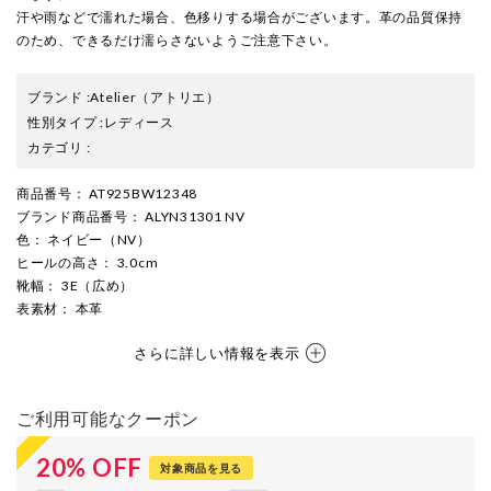
汗や雨などで濡れた場合、色移りする場合がございます。革の品質保持
のため、できるだけ濡らさないようご注意下さい。
ブランド
:
Atelier
（アトリエ）
性別タイプ
:
レディース
カテゴリ
:
商品番号
： AT925BW12348
ブランド商品番号
： ALYN31301 NV
色
： ネイビー（NV）
ヒールの高さ
： 3.0cm
靴幅
： 3E（広め）
表素材
： 本革
さらに詳しい情報を表示
ご利用可能なクーポン
20
%
OFF
対象商品を見る