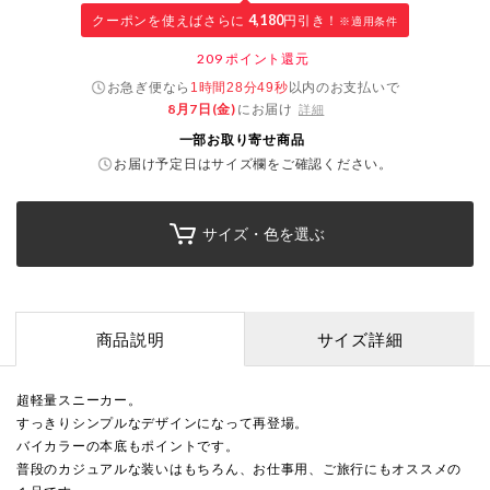
クーポンを使えばさらに
4,180
円引き！
※適用条件
209
ポイント還元
お急ぎ便なら
以内
のお支払いで
1時間28分49秒
8月7日(金)
にお届け
詳細
一部お取り寄せ商品
お届け予定日はサイズ欄をご確認ください。
サイズ・色を選ぶ
商品説明
サイズ詳細
超軽量スニーカー。
すっきりシンプルなデザインになって再登場。
バイカラーの本底もポイントです。
普段のカジュアルな装いはもちろん、お仕事用、ご旅行にもオススメの