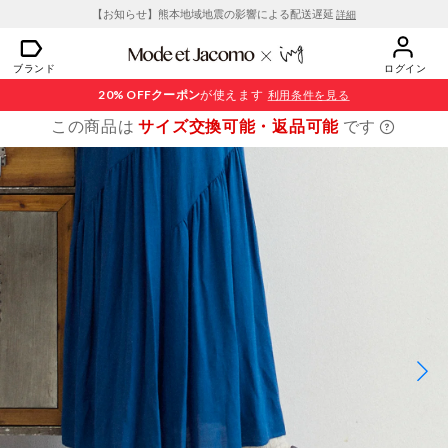
【お知らせ】熊本地域地震の影響による配送遅延
詳細
ブランド
ログイン
20% OFF
クーポン
が使えます
利用条件を見る
この商品は
サイズ交換可能・返品可能
です