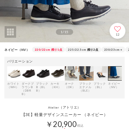
1
/
15
12
ネイビー（NV）
220/22cm
残り1点
225/22.5cm
残り2点
230/23cm
○
バリエーション
ホワイト
ダークブ
ブラック
カーキ
オーク
ブラック
ブラック
ネイビー
シル
（WH）
ラウンB
B（BL
（KH）
（OK）
エナメル
（BL）
（NV）
（S
（DBR
B）
（BLE）
B）
（アトリエ）
Atelier
【3E】軽量デザインスニーカー （ネイビー）
￥20,900
税込