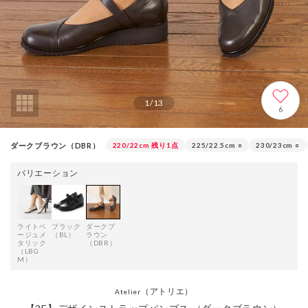
1
/
13
6
ダークブラウン（DBR）
220/22cm
残り1点
225/22.5cm
○
230/23cm
○
バリエーション
ライトベ
ブラック
ダークブ
ージュメ
（BL）
ラウン
タリック
（DBR）
（LBG
M）
（アトリエ）
Atelier