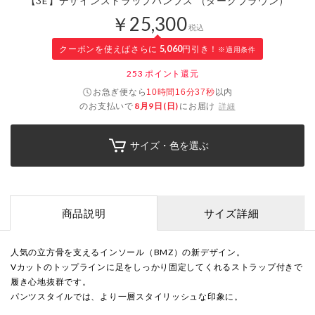
【3E】デザインストラップパンプス （ダークブラウン）
￥25,300
税込
クーポンを使えばさらに
5,060
円引き！
※適用条件
253
ポイント還元
お急ぎ便なら
以内
10時間16分37秒
のお支払いで
8月9日(日)
にお届け
詳細
サイズ・色を選ぶ
商品説明
サイズ詳細
人気の立方骨を支えるインソール（BMZ）の新デザイン。
Vカットのトップラインに足をしっかり固定してくれるストラップ付きで
履き心地抜群です。
パンツスタイルでは、より一層スタイリッシュな印象に。