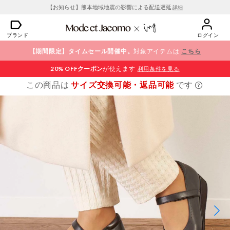
【お知らせ】熊本地域地震の影響による配送遅延
詳細
ブランド
ログイン
【期間限定】タイムセール開催中。
対象アイテムは
こちら
20% OFF
クーポン
が使えます
利用条件を見る
この商品は
サイズ交換可能・返品可能
です