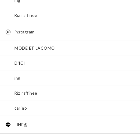
ing
Riz raffinee
instagram
MODE ET JACOMO
D'ICI
ing
Riz raffinee
carino
LINE@