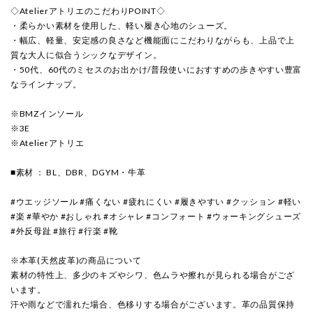
◇AtelierアトリエのこだわりPOINT◇
・柔らかい素材を使用した、軽い履き心地のシューズ。
・幅広、軽量、安定感の良さなど機能面にこだわりながらも、上品で上
質な大人に似合うシックなデザイン。
・50代、60代のミセスのお出かけ/普段使いにおすすめの歩きやすい豊富
なラインナップ。
※BMZインソール
※3E
※Atelierアトリエ
■素材 ： BL、DBR、DGYM・牛革
#ウエッジソール #痛くない #疲れにくい #履きやすい #クッション #軽い
#楽 #華やか #おしゃれ #オシャレ #コンフォート #ウォーキングシューズ
#外反母趾 #旅行 #行楽 #靴
※本革(天然皮革)の商品について
素材の特性上、多少のキズやシワ、色ムラや擦れが見られる場合がござ
います。
汗や雨などで濡れた場合、色移りする場合がございます。革の品質保持