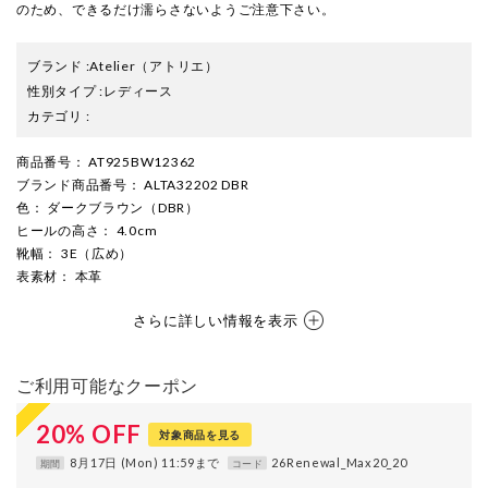
のため、できるだけ濡らさないようご注意下さい。
ブランド
:
Atelier
（アトリエ）
性別タイプ
:
レディース
カテゴリ
:
商品番号
： AT925BW12362
ブランド商品番号
： ALTA32202 DBR
色
： ダークブラウン（DBR）
ヒールの高さ
： 4.0cm
靴幅
： 3E（広め）
表素材
： 本革
さらに詳しい情報を表示
ご利用可能なクーポン
20
%
OFF
対象商品を見る
8月17日 (Mon) 11:59まで
26Renewal_Max20_20
期間
コード