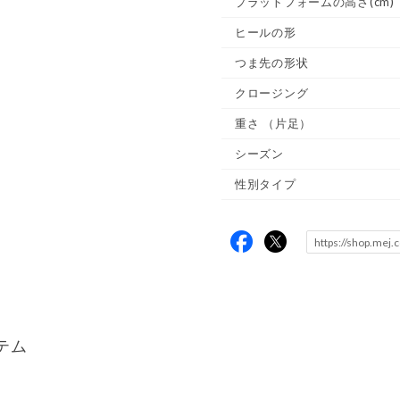
プラットフォームの高さ(cm)
ヒールの形
つま先の形状
クロージング
重さ
（片足）
シーズン
性別タイプ
テム