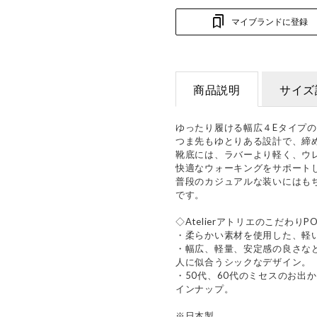
マイブランドに登録
商品説明
サイズ
ゆったり履ける幅広４Eタイプ
つま先もゆとりある設計で、締
靴底には、ラバーより軽く、ウレ
快適なウォーキングをサポート
普段のカジュアルな装いにはも
です。
◇AtelierアトリエのこだわりPO
・柔らかい素材を使用した、軽
・幅広、軽量、安定感の良さな
人に似合うシックなデザイン。
・50代、60代のミセスのお出
インナップ。
※日本製