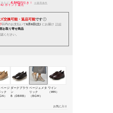
4,840
ばさらに
円引き！
※適用条件
242
ポイント還元
ズ交換可能・返品可能
です
以内
のお支払いで
8月8日(土)
にお届け
詳細
秒
部お取り寄せ商品
確認ください。
クベージ
ダークブラウ
ベージュメタ
ワイン
バック
ン
リック
（WN）
GN）
B（DBRB）
（BGM）
お気に入り