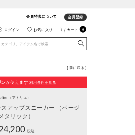
会員特典について
会員登録
ログイン
お気に入り
カート
0
[ 前に戻る ]
ポン
が使えます
利用条件を見る
elier
（アトリエ）
ースアップスニーカー （ベージ
メタリック）
24,200
税込