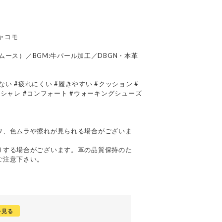
ジャコモ
スムース）／BGM:牛パール加工／DBGN・本革
くない #疲れにくい #履きやすい #クッション #
#オシャレ #コンフォート #ウォーキングシューズ
て
ワ、色ムラや擦れが見られる場合がございま
りする場合がございます。革の品質保持のた
ご注意下さい。
を見る