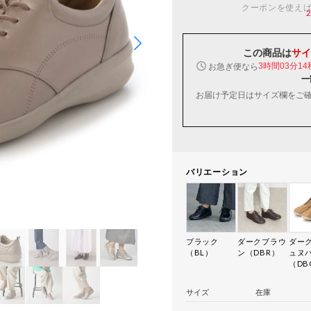
クーポンを使え
この商品は
サイ
お急ぎ便なら
3時間03分13
一
お届け予定日はサイズ欄をご
バリエーション
ブラック
ダークブラウ
ダー
（BL）
ン（DBR）
ュヌ
（DB
サイズ
在庫