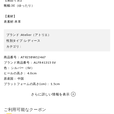
【製品寸法】
靴幅:3E（ゆったり）
【素材】
表素材:本革
ブランド
:
Atelier
（アトリエ）
性別タイプ
:
レディース
カテゴリ
:
商品番号
： AT925BW12467
ブランド商品番号
： ALFR41315 SV
色
： シルバー（SV）
ヒールの高さ
： 4.0cm
原産国
： 中国
プラットフォームの高さ(cm)
： 1.5cm
さらに詳しい情報を表示
ご利用可能なクーポン