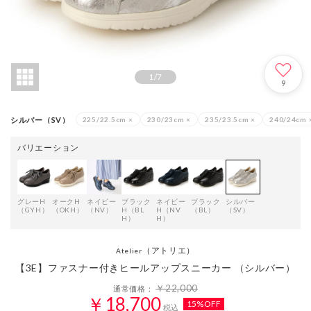
1
/
7
9
シルバー（SV）
225/22.5cm
×
230/23cm
×
235/23.5cm
×
240/24cm
バリエーション
グレーH
オークH
ネイビー
ブラック
ネイビー
ブラック
シルバー
（GYH）
（OKH）
（NV）
H（BL
H（NV
（BL）
（SV）
H）
H）
（アトリエ）
Atelier
【3E】ファスナー付きヒールアップスニーカー （シルバー）
￥22,000
通常価格：
￥18,700
15%OFF
税込