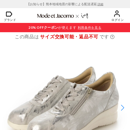
【お知らせ】熊本地域地震の影響による配送遅延
詳細
ブランド
ログイン
20% OFF
クーポン
が使えます
利用条件を見る
この商品は
サイズ交換可能・返品不可
です