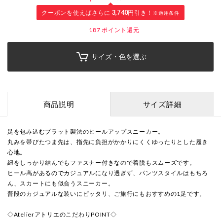
クーポンを使えばさらに
3,740
円引き！
※適用条件
187
ポイント還元
サイズ・色を選ぶ
商品説明
サイズ詳細
足を包み込むプラット製法のヒールアップスニーカー。
丸みを帯びたつま先は、指先に負担がかかりにくくゆったりとした履き
心地。
紐をしっかり結んでもファスナー付きなので着脱もスムーズです。
ヒール高があるのでカジュアルになり過ぎず、パンツスタイルはもちろ
ん、スカートにも似合うスニーカー。
普段のカジュアルな装いにピッタリ、ご旅行にもおすすめの1足です。
◇AtelierアトリエのこだわりPOINT◇