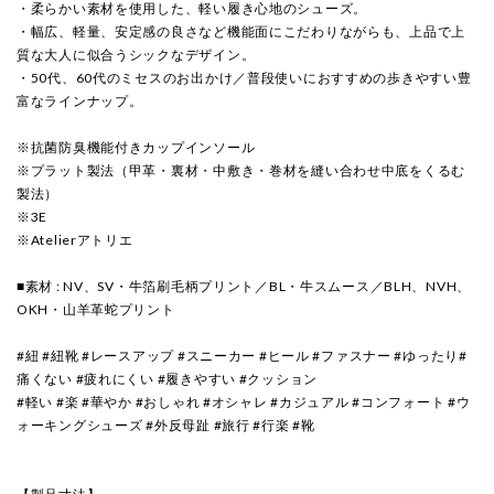
・柔らかい素材を使用した、軽い履き心地のシューズ。
・幅広、軽量、安定感の良さなど機能面にこだわりながらも、上品で上
質な大人に似合うシックなデザイン。
・50代、60代のミセスのお出かけ／普段使いにおすすめの歩きやすい豊
富なラインナップ。
※抗菌防臭機能付きカップインソール
※プラット製法（甲革・裏材・中敷き・巻材を縫い合わせ中底をくるむ
製法）
※3E
※Atelierアトリエ
■素材 : NV、SV・牛箔刷毛柄プリント／BL・牛スムース／BLH、NVH、
OKH・山羊革蛇プリント
#紐 #紐靴 #レースアップ #スニーカー #ヒール #ファスナー #ゆったり#
痛くない #疲れにくい #履きやすい #クッション
#軽い #楽 #華やか #おしゃれ #オシャレ #カジュアル #コンフォート #ウ
ォーキングシューズ #外反母趾 #旅行 #行楽 #靴