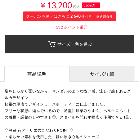
￥13,200
36%OFF
税込
クーポンを使えばさらに
2,640
円引き！
※適用条件
132
ポイント還元
サイズ・色を選ぶ
商品説明
サイズ詳細
足をしっかり覆いながら、サンダルのような抜け感、涼しげ感もあるグ
ルカデザイン。
軽量の厚底でデザインし、スポーティーに仕上げました。
フリーな状態に編んでいるので、足型に馴染みやすく、ベルクロベルト
の着脱・調整のしやすさも◎。スタイルを問わず幅広く使用できる1足。
◇AtelierアトリエのこだわりPOINT◇
・柔らかい素材を使用した、軽い履き心地のシューズ。