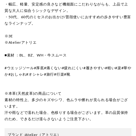
・幅広、軽量、安定感の良さなど機能面にこだわりながらも、上品で上
質な大人に似合うシックなデザイン。
・50代、60代のミセスのお出かけ/普段使いにおすすめの歩きやすい豊富
なラインナップ。
※3E
※Atelierアトリエ
■素材 ：BL、BZ、WH・牛スムース
#ウエッジソール#厚底#痛くない#疲れにくい#履きやすい#軽い#楽#華や
か#おしゃれ#オシャレ#旅行#行楽#靴
※本革(天然皮革)の商品について
素材の特性上、多少のキズやシワ、色ムラや擦れが見られる場合がござ
います。
汗や雨などで濡れた場合、色移りする場合がございます。革の品質保持
のため、できるだけ濡らさないようご注意下さい。
ブランド
:
Atelier
（アトリエ）