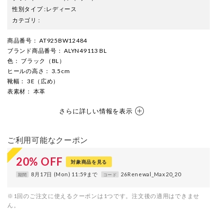
性別タイプ
:
レディース
カテゴリ
:
商品番号
： AT925BW12484
ブランド商品番号
： ALYN49113 BL
色
： ブラック（BL）
ヒールの高さ
： 3.5cm
靴幅
： 3E（広め）
表素材
： 本革
さらに詳しい情報を表示
ご利用可能なクーポン
20
%
OFF
対象商品を見る
8月17日 (Mon) 11:59まで
26Renewal_Max20_20
期間
コード
※1回のご注文に使えるクーポンは1つです。注文後の適用はできませ
ん。