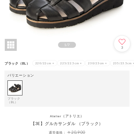
1
/
7
3
ブラック（BL）
220/22cm
×
225/22.5cm
×
230/23cm
×
235/23.5cm
バリエーション
ブラック
（BL）
（アトリエ）
Atelier
【3E】グルカサンダル （ブラック）
￥20,900
通常価格：