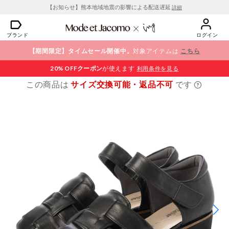
【お知らせ】熊本地域地震の影響による配送遅延
詳細
ブランド
ログイン
【期間限定】タイムセール開催中。
対象アイテムは
こちら
20% OFF
クーポン
が使えます
利用条件を見る
この商品は
サイズ交換可能・返品不可
です