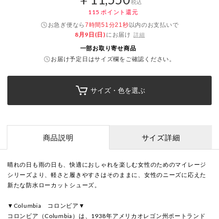
税込
115
ポイント還元
お急ぎ便なら
以内
のお支払いで
7時間51分21秒
8月9日(日)
にお届け
詳細
一部お取り寄せ商品
お届け予定日はサイズ欄をご確認ください。
サイズ・色を選ぶ
商品説明
サイズ詳細
晴れの日も雨の日も、快適におしゃれを楽しむ女性のためのマイレージ
シリーズより、軽さと履きやすさはそのままに、女性のニーズに応えた
新たな防水ローカットシューズ。
▼Columbia コロンビア▼
コロンビア（Columbia）は、1938年アメリカオレゴン州ポートランド