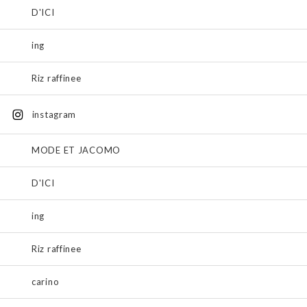
D'ICI
ing
Riz raffinee
instagram
MODE ET JACOMO
D'ICI
ing
Riz raffinee
carino