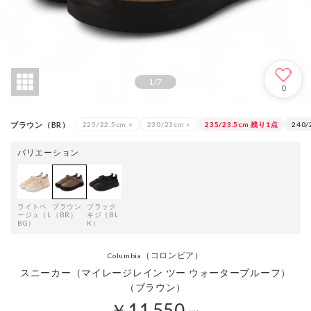
1
/
7
0
ブラウン（BR）
225/22.5cm
×
230/23cm
×
235/23.5cm
残り1点
240/
バリエーション
ライトベ
ブラウン
ブラック
ージュ（L
（BR）
キジ（BL
BG）
K）
（コロンビア）
Columbia
スニーカー（マイレージレイン ツー ウォータープルーフ）
（ブラウン）
￥11,550