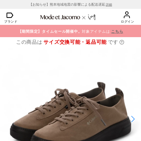
【お知らせ】熊本地域地震の影響による配送遅延
詳細
ブランド
ログイン
【期間限定】タイムセール開催中。
対象アイテムは
こちら
この商品は
サイズ交換可能・返品可能
です