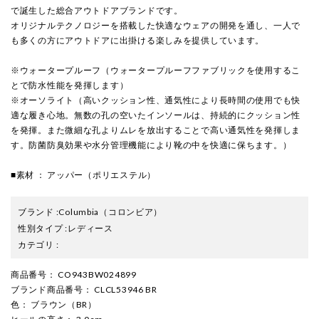
で誕生した総合アウトドアブランドです。
オリジナルテクノロジーを搭載した快適なウェアの開発を通し、一人で
も多くの方にアウトドアに出掛ける楽しみを提供しています。
※ウォータープルーフ（ウォータープルーフファブリックを使用するこ
とで防水性能を発揮します）
※オーソライト（高いクッション性、通気性により長時間の使用でも快
適な履き心地。無数の孔の空いたインソールは、持続的にクッション性
を発揮。また微細な孔よりムレを放出することで高い通気性を発揮しま
す。防菌防臭効果や水分管理機能により靴の中を快適に保ちます。）
■素材 ： アッパー（ポリエステル）
ブランド
:
Columbia
（コロンビア）
性別タイプ
:
レディース
カテゴリ
:
商品番号
： CO943BW024899
ブランド商品番号
： CLCL53946 BR
色
： ブラウン（BR）