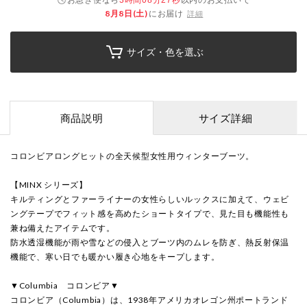
3時間08分26秒
8月8日(土)
にお届け
詳細
サイズ・色を選ぶ
商品説明
サイズ詳細
コロンビアロングヒットの全天候型女性用ウィンターブーツ。
【MINX シリーズ】
キルティングとファーライナーの女性らしいルックスに加えて、ウェビ
ングテープでフィット感を高めたショートタイプで、見た目も機能性も
兼ね備えたアイテムです。
防水透湿機能が雨や雪などの侵入とブーツ内のムレを防ぎ、熱反射保温
機能で、寒い日でも暖かい履き心地をキープします。
▼Columbia コロンビア▼
コロンビア（Columbia）は、1938年アメリカオレゴン州ポートランド