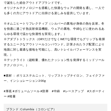
で誕生した総合アウトドアブランドです。
オリジナルテクノロジーを搭載した快適なウェアの開発を通し、一人で
も多くの方にアウトドアに出掛ける楽しみを提供しています。
※オムニヒートリフレクティブ（シルバーの裏地が身体の熱を反射。冬
を快適に過ごす熱反射保温機能。ウェアの裏地、中綿などに使われるあ
らゆる環境で温かな快適性を実現します。）
※アダプトトラックス（DRYだけでなくWETな環境でもグリップを発揮
するユニークなアウトソールコンパウンド。計算されたラグ配置により
地面に対し最適な接地を可能にし、高いトレイルパフォーマンスを実
現。）
※テックライト（超軽量、優れたクッション性を発揮するミッドソール
テクノロジー。）
■素材 ： ポリエステルニット、リップストップナイロン、フェイクファ
ー、インシュレーション200g
#厚底 #ボリュームソール #防寒 #中綿 #レースアップ #スポーティ
ー #軽量
ブランド
:
Columbia
（コロンビア）