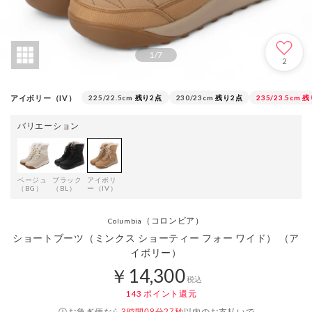
1
/
7
2
アイボリー（IV）
225/22.5cm
残り2点
230/23cm
残り2点
235/23.5cm
残
バリエーション
ベージュ
ブラック
アイボリ
（BG）
（BL）
ー（IV）
（コロンビア）
Columbia
ショートブーツ（ミンクス ショーティー フォー ワイド） （ア
イボリー）
￥14,300
税込
143
ポイント還元
お急ぎ便なら
以内
のお支払いで