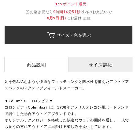
159
ポイント還元
お急ぎ便なら
以内
のお支払いで
9時間14分50秒
8月9日(日)
にお届け
詳細
サイズ・色を選ぶ
商品説明
サイズ詳細
足を包み込むような快適なフィッティングと防水性を備えたアウトドア
スペックのアクティブフィールドスニーカー。
▼Columbia コロンビア▼
コロンビア（Columbia）は、1938年アメリカオレゴン州ポートランド
で誕生した総合アウトドアブランドです。
オリジナルテクノロジーを搭載した快適なウェアの開発を通し、一人で
も多くの方にアウトドアに出掛ける楽しみを提供しています。