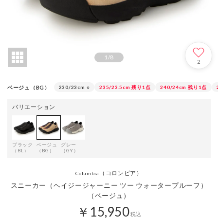
1
/
8
2
ベージュ（BG）
230/23cm
○
235/23.5cm
残り1点
240/24cm
残り1点
バリエーション
ブラック
ベージュ
グレー
（BL）
（BG）
（GY）
（コロンビア）
Columbia
スニーカー（ヘイジージャーニー ツー ウォータープルーフ）
（ベージュ）
￥15,950
税込