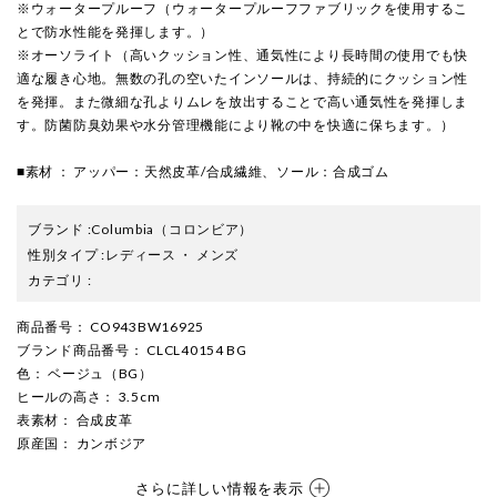
※ウォータープルーフ（ウォータープルーフファブリックを使用するこ
とで防水性能を発揮します。）
※オーソライト（高いクッション性、通気性により長時間の使用でも快
適な履き心地。無数の孔の空いたインソールは、持続的にクッション性
を発揮。また微細な孔よりムレを放出することで高い通気性を発揮しま
す。防菌防臭効果や水分管理機能により靴の中を快適に保ちます。）
■素材 ： アッパー：天然皮革/合成繊維、ソール：合成ゴム
ブランド
:
Columbia
（コロンビア）
性別タイプ
:
レディース
・
メンズ
カテゴリ
:
商品番号
： CO943BW16925
ブランド商品番号
： CLCL40154 BG
色
： ベージュ（BG）
ヒールの高さ
： 3.5cm
表素材
： 合成皮革
原産国
： カンボジア
さらに詳しい情報を表示