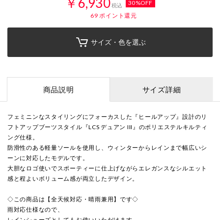
￥6,930
30%OFF
税込
69
ポイント還元
サイズ・色を選ぶ
商品説明
サイズ詳細
フェミニンなスタイリングにフォーカスした『ヒールアップ』設計のリ
フトアップブーツスタイル『LCS デュアン III』のポリエステルキルティ
ング仕様。
防滑性のある軽量ソールを使用し、ウィンターからレインまで幅広いシ
ーンに対応したモデルです。
大胆なロゴ使いでスポーティーに仕上げながらエレガンスなシルエット
感と程よいボリューム感が両立したデザイン。
◇この商品は【全天候対応・晴雨兼用】です◇
雨対応仕様なので、
レインシューズとしてもお使いいただけます。