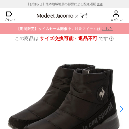
【お知らせ】熊本地域地震の影響による配送遅延
詳細
ブランド
ログイン
【期間限定】タイムセール開催中。
対象アイテムは
こちら
この商品は
サイズ交換可能・返品不可
です