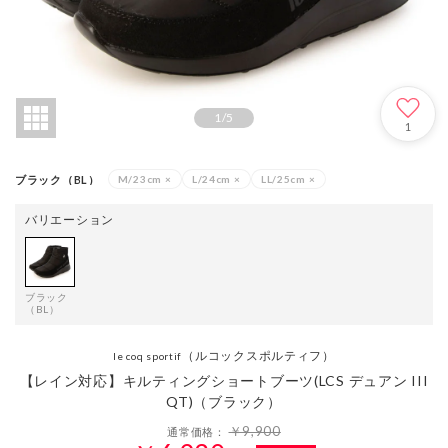
1
/
5
1
ブラック（BL）
M/23cm
×
L/24cm
×
LL/25cm
×
バリエーション
ブラック
（BL）
（ルコックスポルティフ）
le coq sportif
【レイン対応】キルティングショートブーツ(LCS デュアン III
QT)（ブラック）
￥9,900
通常価格：