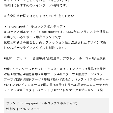
雨の日におすすめのレインブーツ/長靴です。
※完全防水仕様ではありませんのご注意ください
▼ le coq sportif ルコックスポルティフ▼
ルコックスポルティフ (le coq sportif) は、1882年にフランスを全世界に
進出しているスポーツ用品ブランドです。
伝統と斬新さを融合し、高いファッション性と洗練されたデザインで新
しいスポーツライフスタイルを創造します。
■素材 ： アッパー：合成繊維/合成皮革、アウトソール：ゴム底/合成底
#ボリュームソール #アウトドアスタイル #レインブーツ #長靴 #全天候
対応 #雨対応 #晴雨兼用 #雨用ブーツ #冬用ブーツ #雪用ブーツ #スノー
ブーツ #防寒 #防寒ブーツ #厚底 #軽い #柔らかい #ソフト #スポーティー
#レイン #レインシューズ #雨の日 #旅行 #トラベル用 #デニムコーデ #カ
ジュアル #休日スタイル#ニワトリ #ニワトリマーク #プレゼント #靴
ブランド
:
le coq sportif
（ルコックスポルティフ）
性別タイプ
:
レディース