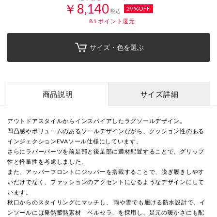
￥8,140
29%OFF
税込
81
ポイント還元
サイズ・色を選ぶ
商品説明
サイズ詳細
アウトドアスタイルからインスパイアしたラグソールデザイン。
凹凸感やボリュームのあるソールデザインながら、クッション性のある
インジェクションEVAソール仕様にしています。
さらにラバーパーツを前足部と後足部に適材配置することで、グリップ
性と軽量性を考慮しました。
また、アッパーフロントにジッパーを搭載することで、脱ぎ履きしやす
いだけでなく、ファッションのアクセントになるようなデザインにして
います。
秋口からのスタイリングにマッチし、 雨や雪でも履ける防水設計で、イ
ンソールには発熱蓄熱素材「ベルセラ」を採用し、足元の暖かさにも配