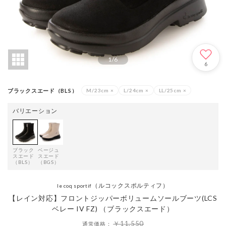
1
/
6
6
ブラックスエード（BLS）
M/23cm
×
L/24cm
×
LL/25cm
×
バリエーション
ブラック
ベージュ
スエード
スエード
（BLS）
（BGS）
（ルコックスポルティフ）
le coq sportif
【レイン対応】フロントジッパーボリュームソールブーツ(LCS
ベレー IV FZ) （ブラックスエード）
￥11,550
通常価格：