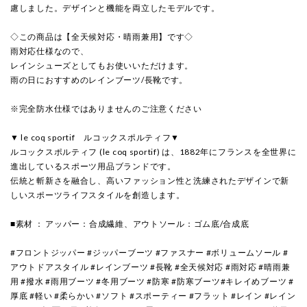
慮しました。デザインと機能を両立したモデルです。
◇この商品は【全天候対応・晴雨兼用】です◇
雨対応仕様なので、
レインシューズとしてもお使いいただけます。
雨の日におすすめのレインブーツ/長靴です。
※完全防水仕様ではありませんのご注意ください
▼ le coq sportif ルコックスポルティフ▼
ルコックスポルティフ (le coq sportif) は、1882年にフランスを全世界に
進出しているスポーツ用品ブランドです。
伝統と斬新さを融合し、高いファッション性と洗練されたデザインで新
しいスポーツライフスタイルを創造します。
■素材 ： アッパー：合成繊維、アウトソール：ゴム底/合成底
#フロントジッパー #ジッパーブーツ #ファスナー #ボリュームソール #
アウトドアスタイル #レインブーツ #長靴 #全天候対応 #雨対応 #晴雨兼
用 #撥水 #雨用ブーツ #冬用ブーツ #防寒 #防寒ブーツ#キレイめブーツ #
厚底 #軽い #柔らかい #ソフト #スポーティー #フラット #レイン #レイン