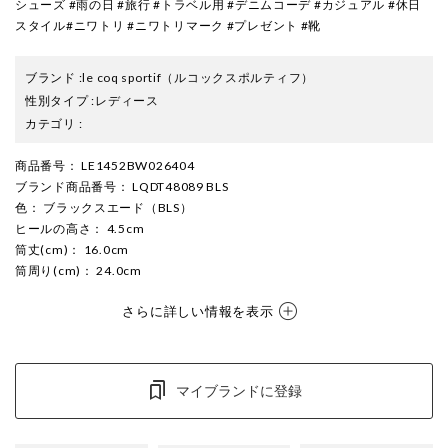
シューズ #雨の日 #旅行 #トラベル用 #デニムコーデ #カジュアル #休日
スタイル#ニワトリ #ニワトリマーク #プレゼント #靴
ブランド
:
le coq sportif
（ルコックスポルティフ）
性別タイプ
:
レディース
カテゴリ
:
商品番号
： LE1452BW026404
ブランド商品番号
： LQDT48089 BLS
色
： ブラックスエード（BLS）
ヒールの高さ
： 4.5cm
筒丈(cm)
： 16.0cm
筒周り(cm)
： 24.0cm
さらに詳しい情報を表示
マイブランドに登録