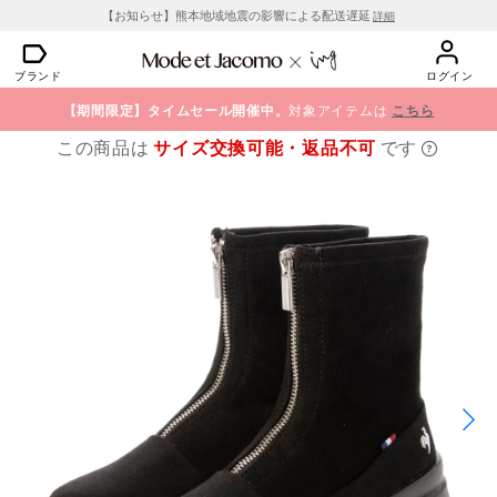
【お知らせ】熊本地域地震の影響による配送遅延
詳細
ブランド
ログイン
【期間限定】タイムセール開催中。
対象アイテムは
こちら
この商品は
サイズ交換可能・返品不可
です