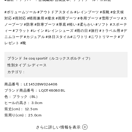
#ボリュームソール #アウトドアスタイル #レインブーツ #長靴 #全天候
対応 #雨対応 #晴雨兼用 #撥水 #雨用ブーツ #冬用ブーツ #雪用ブーツ #ス
ノーブーツ #防寒 #防寒ブーツ #厚底 #軽い #柔らかい #ソフト #スポーテ
ィー #フラット #レイン #レインシューズ #雨の日 #旅行 #トラベル用 #デ
ニムコーデ #カジュアル #休日スタイル#ニワトリ #ニワトリマーク #プ
レゼント #靴
ブランド
:
le coq sportif
（ルコックスポルティフ）
性別タイプ
:
レディース
カテゴリ
:
商品番号
： LE1452BW026408
ブランド商品番号
： LQDT48080 BL
色
： ブラック（BL）
ヒールの高さ
： 3.0cm
筒丈(cm)
： 12.5cm
筒周り(cm)
： 25.0cm
さらに詳しい情報を表示