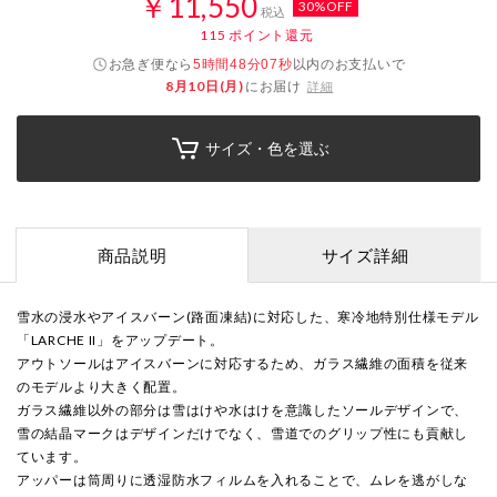
￥11,550
30%OFF
税込
115
ポイント還元
お急ぎ便なら
以内
のお支払いで
5時間48分07秒
8月10日(月)
にお届け
詳細
サイズ・色を選ぶ
商品説明
サイズ詳細
雪水の浸水やアイスバーン(路面凍結)に対応した、寒冷地特別仕様モデル
「LARCHE II」をアップデート。
アウトソールはアイスバーンに対応するため、ガラス繊維の面積を従来
のモデルより大きく配置。
ガラス繊維以外の部分は雪はけや水はけを意識したソールデザインで、
雪の結晶マークはデザインだけでなく、雪道でのグリップ性にも貢献し
ています。
アッパーは筒周りに透湿防水フィルムを入れることで、ムレを逃がしな