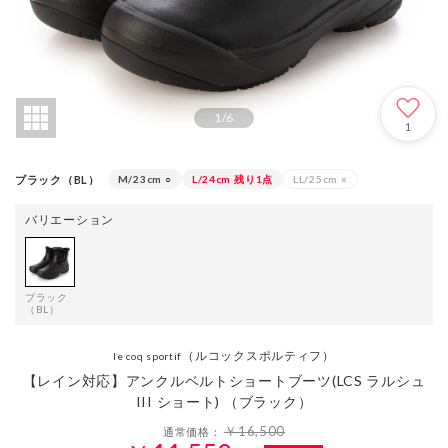
1
/
6
1
ブラック（BL）
M/23cm
○
L/24cm
残り1点
LL/25cm
×
バリエーション
ブラック
（BL）
（ルコックスポルティフ）
le coq sportif
【レイン対応】アンクルベルトショートブーツ(LCS ラルシュ
III ショート) （ブラック）
￥16,500
通常価格：