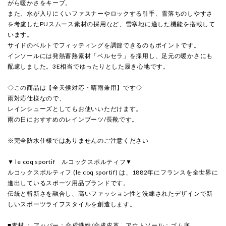
がら暖かさをキープ。
また、水が入りにくいファスナーやロックする引手、雪落ちのしやすさ
を考慮したPUスムース素材の採用など、雪寒地に適した機能を搭載して
います。
サイドのベルトでフィッティングを調節できるのもポイントです。
インソールには発熱蓄熱素材「ベルセラ」を採用し、足元の暖かさにも
配慮しました。3E相当でゆったりとした履き心地です。
◇この商品は【全天候対応・晴雨兼用】です◇
雨対応仕様なので、
レインシューズとしてもお使いいただけます。
雨の日におすすめのレインブーツ/長靴です。
※完全防水仕様ではありませんのご注意ください
▼ le coq sportif ルコックスポルティフ▼
ルコックスポルティフ (le coq sportif) は、1882年にフランスを全世界に
進出しているスポーツ用品ブランドです。
伝統と斬新さを融合し、高いファッション性と洗練されたデザインで新
しいスポーツライフスタイルを創造します。
■素材 ： アッパー：合成繊維/合成皮革、アウトソール：ゴム底