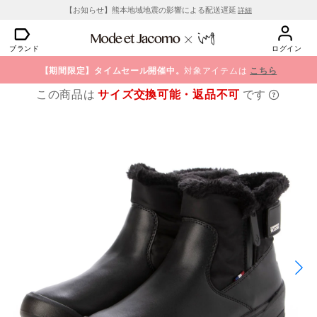
【お知らせ】熊本地域地震の影響による配送遅延
詳細
ブランド
ログイン
【期間限定】タイムセール開催中。
対象アイテムは
こちら
この商品は
サイズ交換可能・返品不可
です