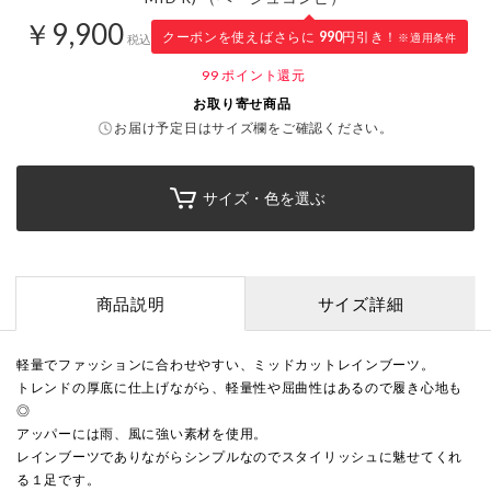
￥9,900
クーポンを使えばさらに
990
円引き！
※適用条件
税込
99
ポイント還元
お取り寄せ商品
お届け予定日はサイズ欄をご確認ください。
サイズ・色を選ぶ
商品説明
サイズ詳細
軽量でファッションに合わせやすい、ミッドカットレインブーツ。
トレンドの厚底に仕上げながら、軽量性や屈曲性はあるので履き心地も
◎
アッパーには雨、風に強い素材を使用。
レインブーツでありながらシンプルなのでスタイリッシュに魅せてくれ
る１足です。