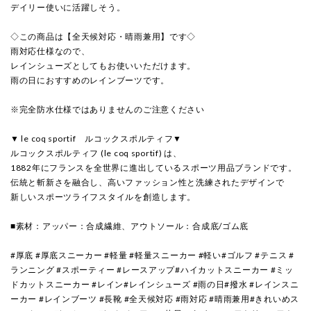
デイリー使いに活躍しそう。
◇この商品は【全天候対応・晴雨兼用】です◇
雨対応仕様なので、
レインシューズとしてもお使いいただけます。
雨の日におすすめのレインブーツです。
※完全防水仕様ではありませんのご注意ください
▼ le coq sportif ルコックスポルティフ▼
ルコックスポルティフ (le coq sportif) は、
1882年にフランスを全世界に進出しているスポーツ用品ブランドです。
伝統と斬新さを融合し、高いファッション性と洗練されたデザインで
新しいスポーツライフスタイルを創造します。
■素材：アッパー：合成繊維、アウトソール：合成底/ゴム底
#厚底 #厚底スニーカー #軽量 #軽量スニーカー #軽い#ゴルフ #テニス #
ランニング #スポーティー #レースアップ#ハイカットスニーカー #ミッ
ドカットスニーカー #レイン#レインシューズ #雨の日#撥水 #レインスニ
ーカー #レインブーツ #長靴 #全天候対応 #雨対応 #晴雨兼用#きれいめス