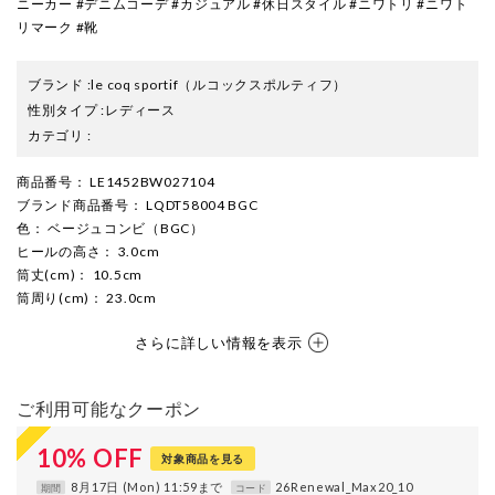
ニーカー #デニムコーデ #カジュアル #休日スタイル #ニワトリ #ニワト
リマーク #靴
ブランド
:
le coq sportif
（ルコックスポルティフ）
性別タイプ
:
レディース
カテゴリ
:
商品番号
： LE1452BW027104
ブランド商品番号
： LQDT58004 BGC
色
： ベージュコンビ（BGC）
ヒールの高さ
： 3.0cm
筒丈(cm)
： 10.5cm
筒周り(cm)
： 23.0cm
さらに詳しい情報を表示
ご利用可能なクーポン
10
%
OFF
対象商品を見る
8月17日 (Mon) 11:59まで
26Renewal_Max20_10
期間
コード