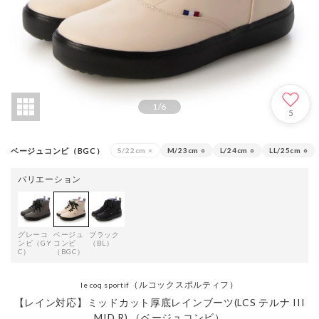
1
/
6
5
ベージュコンビ（BGC）
S/22cm
×
M/23cm
○
L/24cm
○
LL/25cm
○
バリエーション
グレーコ
ベージュ
ブラック
ンビ（GY
コンビ
（BL）
C）
（BGC）
（ルコックスポルティフ）
le coq sportif
【レイン対応】ミッドカット厚底レインブーツ(LCS テルナ III
MID R) （ベージュコンビ）