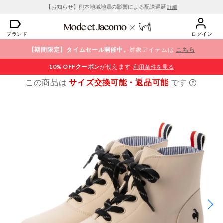
【お知らせ】熊本地域地震の影響による配送遅延
詳細
ブランド
ログイン
【期間限定】タイムセール開催中。
対象アイテムは
こちら
10% OFF
クーポン
が使えます
利用条件を見る
この商品は
サイズ交換可能・返品可能
です