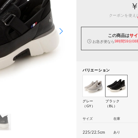
￥
クーポンを使え
この商品は
サイ
お急ぎ便なら
9時間59分07
バリエーション
グレー
ブラック
（GY）
（BL）
サイズ
在庫
225/22.5cm
あり