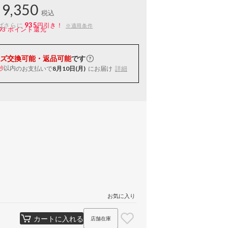
9,350
税込
935
ばさらに
円引き！
※適用条件
93
ポイント還元
ズ交換可能・返品可能
です
以内
のお支払いで
8月10日(月)
にお届け
詳細
秒
お気に入り
カートに入れる
店舗在庫