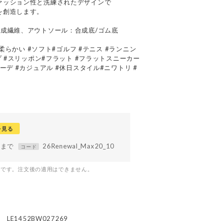
ァッション性と洗練されたデザインで
を創造します。
成繊維、アウトソール：合成底/ゴム底
#柔らかい #ソフト#ゴルフ #テニス #ランニン
プ #スリッポン#フラット #フラットスニーカー
ーデ #カジュアル #休日スタイル#ニワトリ #
を見る
59まで
26Renewal_Max20_10
コード
つです。注文後の適用はできません。
LE1452BW027269