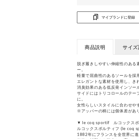
マイブランドに登録
商品説明
サイズ
脱ぎ履きしやすい伸縮性のある
ー。
軽量で屈曲性のあるソールを採
エレガントな素材を使用し、き
消臭効果のある低反発インソー
サイドにはトリコロールのテー
に。
女性らしいスタイルに合わせや
※アッパーの柄には個体差があ
▼ le coq sportif ルコッ
ルコックスポルティフ (le coq spo
1882年にフランスを全世界に