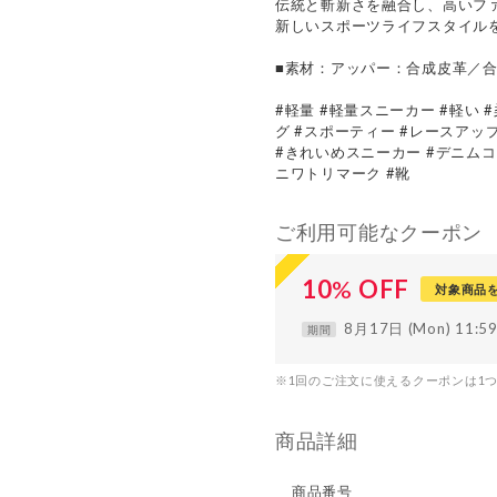
伝統と斬新さを融合し、高いフ
新しいスポーツライフスタイル
■素材：アッパー：合成皮革／合
#軽量 #軽量スニーカー #軽い 
グ #スポーティー #レースアッ
#きれいめスニーカー #デニムコ
ニワトリマーク #靴
ご利用可能なクーポン
10
%
OFF
対象商品
8月17日 (Mon) 11:
期間
※1回のご注文に使えるクーポンは1
商品詳細
商品番号