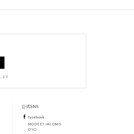
します
公式SNS
facebook
MODE ET JACOMO
D'ICI