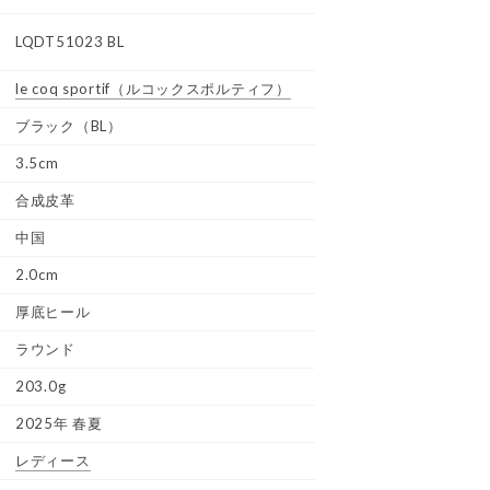
LQDT51023 BL
le coq sportif
（ルコックスポルティフ）
ブラック（BL）
3.5cm
合成皮革
中国
2.0cm
厚底ヒール
ラウンド
203.0g
2025年 春夏
レディース