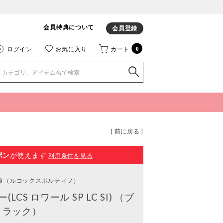
会員特典について
会員登録
ログイン
お気に入り
カート
0
[ 前に戻る ]
ポン
が使えます
利用条件を見る
if
（ルコックスポルティフ）
CS ロワール SP LC SI) （ブ
ラック）