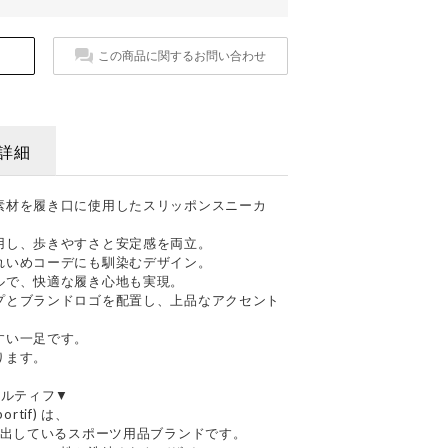
この商品に関するお問い合わせ
詳細
素材を履き口に使用したスリッポンスニーカ
用し、歩きやすさと安定感を両立。
れいめコーデにも馴染むデザイン。
ルで、快適な履き心地も実現。
プとブランドロゴを配置し、上品なアクセント
すい一足です。
ります。
クスポルティフ▼
rtif) は、
進出しているスポーツ用品ブランドです。