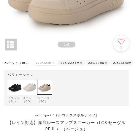
1
/
6
5
ベージュ（BG）
220/22cm
×
225/22.5cm
○
230/23cm
○
235/23.5cm
バリエーション
ブラック
ゴールド
ベージュ
（BL）
（GD）
（BG）
（ルコックスポルティフ）
le coq sportif
【レイン対応】厚底レースアップスニーカー（LCS セーヴル
PF II ） （ベージュ）