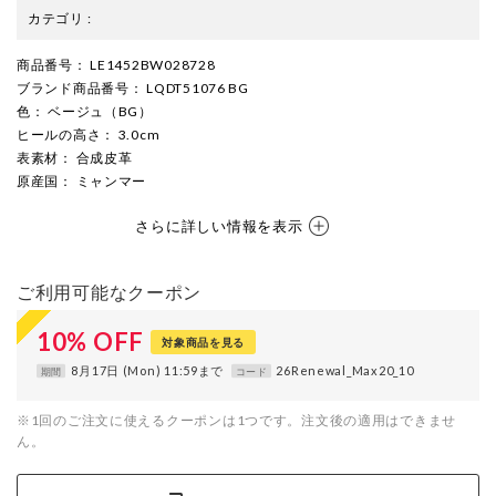
カテゴリ
:
商品番号
： LE1452BW028728
ブランド商品番号
： LQDT51076 BG
色
： ベージュ（BG）
ヒールの高さ
： 3.0cm
表素材
： 合成皮革
原産国
： ミャンマー
さらに詳しい情報を表示
ご利用可能なクーポン
10
%
OFF
対象商品を見る
8月17日 (Mon) 11:59まで
26Renewal_Max20_10
期間
コード
※1回のご注文に使えるクーポンは1つです。注文後の適用はできませ
ん。