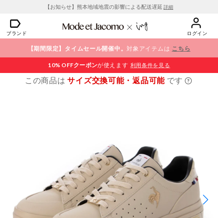
【お知らせ】熊本地域地震の影響による配送遅延
詳細
ブランド
ログイン
【期間限定】タイムセール開催中。
対象アイテムは
こちら
10% OFF
クーポン
が使えます
利用条件を見る
この商品は
サイズ交換可能・返品可能
です