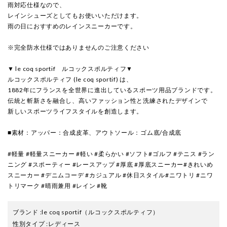
雨対応仕様なので、
レインシューズとしてもお使いいただけます。
雨の日におすすめのレインスニーカーです。
※完全防水仕様ではありませんのご注意ください
▼ le coq sportif ルコックスポルティフ▼
ルコックスポルティフ (le coq sportif) は、
1882年にフランスを全世界に進出しているスポーツ用品ブランドです。
伝統と斬新さを融合し、高いファッション性と洗練されたデザインで
新しいスポーツライフスタイルを創造します。
■素材：アッパー：合成皮革、アウトソール：ゴム底/合成底
#軽量 #軽量スニーカー #軽い #柔らかい #ソフト#ゴルフ #テニス #ラン
ニング #スポーティー #レースアップ #厚底 #厚底スニーカー#きれいめ
スニーカー #デニムコーデ #カジュアル #休日スタイル#ニワトリ #ニワ
トリマーク #晴雨兼用 #レイン #靴
ブランド
:
le coq sportif
（ルコックスポルティフ）
性別タイプ
:
レディース