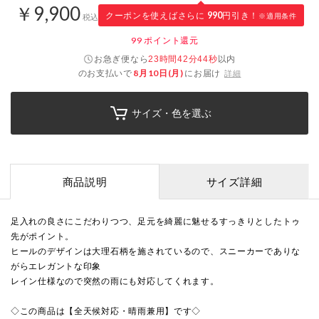
￥9,900
クーポンを使えばさらに
990
円引き！
※適用条件
税込
99
ポイント還元
お急ぎ便なら
以内
23時間42分44秒
のお支払いで
8月10日(月)
にお届け
詳細
サイズ・色を選ぶ
商品説明
サイズ詳細
足入れの良さにこだわりつつ、足元を綺麗に魅せるすっきりとしたトゥ
先がポイント。
ヒールのデザインは大理石柄を施されているので、スニーカーでありな
がらエレガントな印象
レイン仕様なので突然の雨にも対応してくれます。
◇この商品は【全天候対応・晴雨兼用】です◇