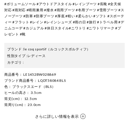
#ボリュームソール #アウトドアスタイル #レインブーツ #長靴 #全天候
対応 #雨対応 #晴雨兼用 #撥水 #雨用ブーツ #冬用ブーツ #雪用ブーツ #ス
ノーブーツ #防寒 #防寒ブーツ #厚底 #軽い #柔らかい #ソフト #スポーテ
ィー #フラット #レイン #レインシューズ #雨の日 #旅行 #トラベル用 #デ
ニムコーデ #カジュアル #休日スタイル#ニワトリ #ニワトリマーク #プ
レゼント #靴
ブランド
:
le coq sportif
（ルコックスポルティフ）
性別タイプ
:
レディース
カテゴリ
:
商品番号
： LE1452BW028869
ブランド商品番号
： LQDT58084 BLS
色
： ブラックスエード（BLS）
ヒールの高さ
： 3.5cm
筒丈(cm)
： 12.5cm
筒周り(cm)
： 23.0cm
さらに詳しい情報を表示