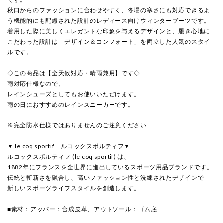
秋口からのファッションに合わせやすく、冬場の寒さにも対応できるよ
う機能的にも配慮された設計のレディース向けウィンターブーツです。
着用した際に美しくエレガントな印象を与えるデザインと、履き心地に
こだわった設計は「デザイン＆コンフォート」を両立した人気のスタイ
ルです。
◇この商品は【全天候対応・晴雨兼用】です◇
雨対応仕様なので、
レインシューズとしてもお使いいただけます。
雨の日におすすめのレインスニーカーです。
※完全防水仕様ではありませんのご注意ください
▼ le coq sportif ルコックスポルティフ▼
ルコックスポルティフ (le coq sportif) は、
1882年にフランスを全世界に進出しているスポーツ用品ブランドです。
伝統と斬新さを融合し、高いファッション性と洗練されたデザインで
新しいスポーツライフスタイルを創造します。
■素材：アッパー：合成皮革、アウトソール：ゴム底