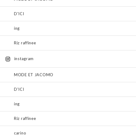
D'ICI
ing
Riz raffinee
instagram
MODE ET JACOMO
D'ICI
ing
Riz raffinee
carino