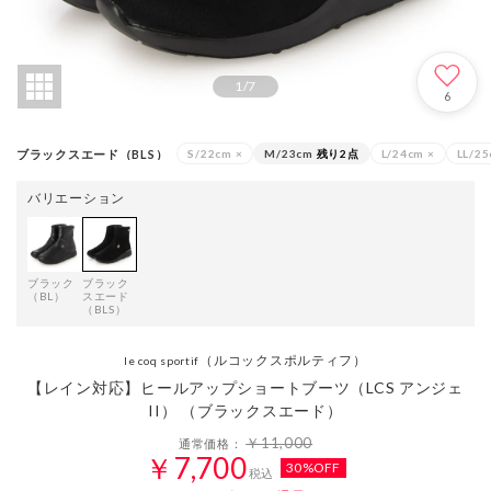
1
/
7
6
ブラックスエード（BLS）
S/22cm
×
M/23cm
残り2点
L/24cm
×
LL/2
バリエーション
ブラック
ブラック
（BL）
スエード
（BLS）
（ルコックスポルティフ）
le coq sportif
【レイン対応】ヒールアップショートブーツ（LCS アンジェ
II） （ブラックスエード）
￥11,000
通常価格：
￥7,700
30%OFF
税込