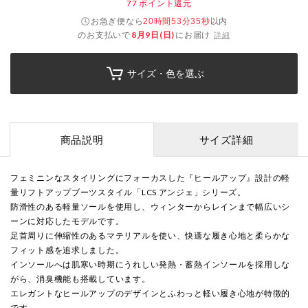
77
ポイント還元
お急ぎ便なら
以内
20時間53分34秒
のお支払いで
8月9日(日)
にお届け
詳細
サイズ・色を選ぶ
商品説明
サイズ詳細
フェミニンなスタイリングにフォーカスした『ヒールアップ』設計の軽
量リフトアップブーツスタイル「LCS アンジェ」シリーズ。
防滑性のある軽量ソールを使用し、ウィンターからレインまで幅広いシ
ーンに対応したモデルです。
足首周りに伸縮性のあるマテリアルを使い、快適な履き心地と柔らかな
フィット感を追求しました。
インソールへは肌寒い時期にうれしい発熱・蓄熱インソールを採用しな
がら、消臭機能も搭載しています。
エレガントなヒールアップのデザインとふわっと軽い履き心地が特徴的
です。