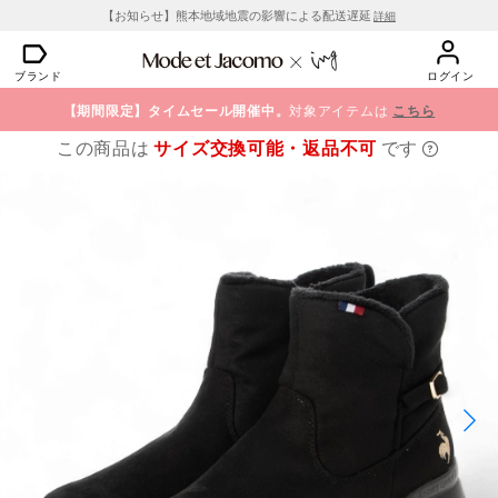
【お知らせ】熊本地域地震の影響による配送遅延
詳細
ブランド
ログイン
【期間限定】タイムセール開催中。
対象アイテムは
こちら
この商品は
サイズ交換可能・返品不可
です