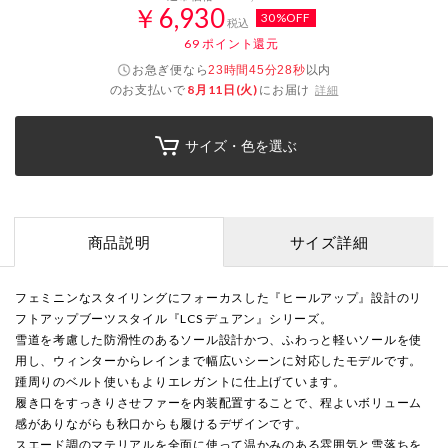
￥6,930
30%OFF
税込
69
ポイント還元
お急ぎ便なら
以内
23時間45分27秒
のお支払いで
8月11日(火)
にお届け
詳細
サイズ・色を選ぶ
商品説明
サイズ詳細
フェミニンなスタイリングにフォーカスした『ヒールアップ』設計のリ
フトアップブーツスタイル『LCS デュアン』シリーズ。
雪道を考慮した防滑性のあるソール設計かつ、ふわっと軽いソールを使
用し、ウィンターからレインまで幅広いシーンに対応したモデルです。
踵周りのベルト使いもよりエレガントに仕上げています。
履き口をすっきりさせファーを内装配置することで、程よいボリューム
感がありながらも秋口からも履けるデザインです。
スエード調のマテリアルを全面に使って温かみのある雰囲気と雪落ちを