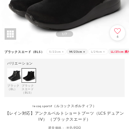
1
/
7
6
ブラックスエード（BLS）
S/22cm
×
M/23cm
○
L/24cm
×
LL/25cm
残
バリエーション
ブラック
ブラック
（BL）
スエード
（BLS）
（ルコックスポルティフ）
le coq sportif
【レイン対応】アンクルベルトショートブーツ（LCS デュアン
IV） （ブラックスエード）
￥9,900
通常価格：