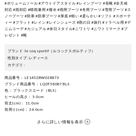
#ボリュームソール #アウトドアスタイル #レインブーツ #長靴 #全天候
対応 #雨対応 #晴雨兼用 #撥水 #雨用ブーツ #冬用ブーツ #雪用ブーツ #ス
ノーブーツ #防寒 #防寒ブーツ #厚底 #軽い #柔らかい #ソフト #スポーテ
ィー #フラット #レイン #レインシューズ #雨の日 #旅行 #トラベル用 #デ
ニムコーデ #カジュアル #休日スタイル#ニワトリ #ニワトリマーク #プ
レゼント #靴
ブランド
:
le coq sportif
（ルコックスポルティフ）
性別タイプ
:
レディース
カテゴリ
:
商品番号
： LE1452BW028873
ブランド商品番号
： LQDT58087 BLS
色
： ブラックスエード（BLS）
ヒールの高さ
： 5.0cm
筒丈(cm)
： 11.0cm
筒周り(cm)
： 24.0cm
さらに詳しい情報を表示