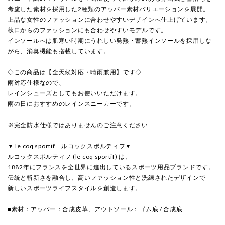
考慮した素材を採用した2種類のアッパー素材バリエーションを展開。
上品な女性のファッションに合わせやすいデザインへ仕上げています。
秋口からのファッションにも合わせやすいモデルです。
インソールへは肌寒い時期にうれしい発熱・蓄熱インソールを採用しな
がら、消臭機能も搭載しています。
◇この商品は【全天候対応・晴雨兼用】です◇
雨対応仕様なので、
レインシューズとしてもお使いいただけます。
雨の日におすすめのレインスニーカーです。
※完全防水仕様ではありませんのご注意ください
▼ le coq sportif ルコックスポルティフ▼
ルコックスポルティフ (le coq sportif) は、
1882年にフランスを全世界に進出しているスポーツ用品ブランドです。
伝統と斬新さを融合し、高いファッション性と洗練されたデザインで
新しいスポーツライフスタイルを創造します。
■素材：アッパー：合成皮革、アウトソール：ゴム底 / 合成底