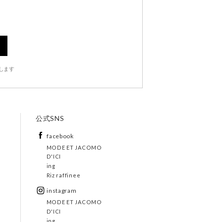
します
公式SNS
facebook
MODE ET JACOMO
D'ICI
ing
Riz raffinee
instagram
MODE ET JACOMO
D'ICI
ing