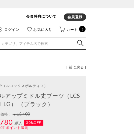
会員特典について
会員登録
ログイン
お気に入り
カート
0
[ 前に戻る ]
if
（ルコックスポルティフ）
ルアップミドル丈ブーツ（LCS
I LG） （ブラック）
￥15,400
常価格：
780
30%OFF
税込
107
ポイント還元