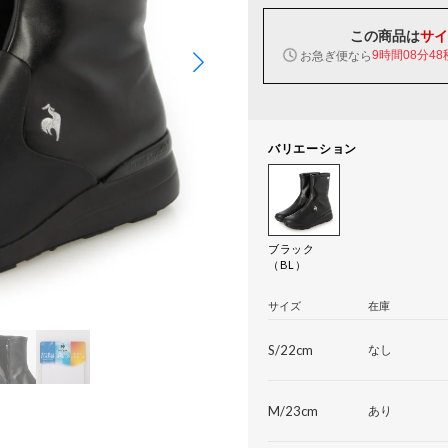
この商品は
サイ
お急ぎ便なら
9時間08分48
バリエーション
ブラック
（BL）
サイズ
在庫
S/22cm
なし
M/23cm
あり