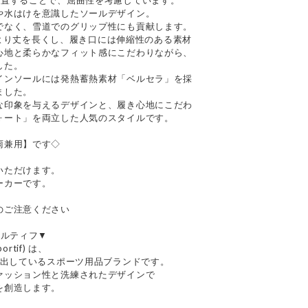
配置することで、屈曲性を考慮しています。
や水はけを意識したソールデザイン。
でなく、雪道でのグリップ性にも貢献します。
I」より丈を長くし、履き口には伸縮性のある素材
心地と柔らかなフィット感にこだわりながら、
した。
インソールには発熱蓄熱素材「ベルセラ」を採
ました。
な印象を与えるデザインと、履き心地にこだわ
ォート」を両立した人気のスタイルです。
雨兼用】です◇
いただけます。
ーカーです。
のご注意ください
クスポルティフ▼
rtif) は、
進出しているスポーツ用品ブランドです。
ァッション性と洗練されたデザインで
を創造します。