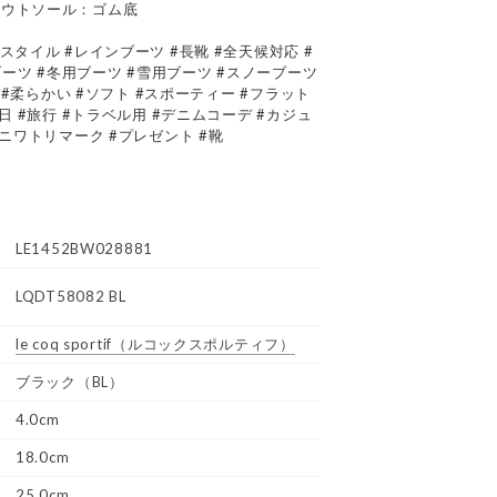
アウトソール：ゴム底
スタイル #レインブーツ #長靴 #全天候対応 #
ブーツ #冬用ブーツ #雪用ブーツ #スノーブーツ
い #柔らかい #ソフト #スポーティー #フラット
日 #旅行 #トラベル用 #デニムコーデ #カジュ
#ニワトリマーク #プレゼント #靴
LE1452BW028881
LQDT58082 BL
le coq sportif
（ルコックスポルティフ）
ブラック（BL）
4.0cm
18.0cm
25.0cm