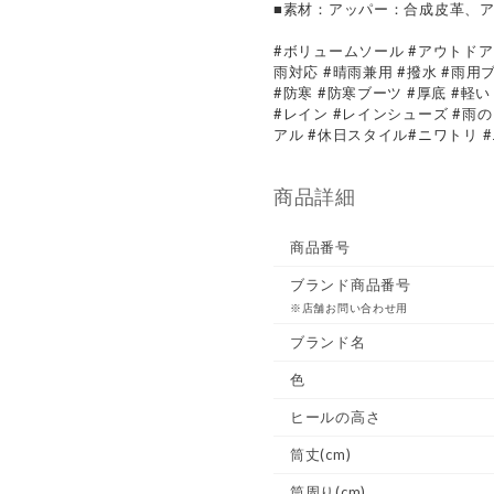
■素材：アッパー：合成皮革、
#ボリュームソール #アウトドア
雨対応 #晴雨兼用 #撥水 #雨用
#防寒 #防寒ブーツ #厚底 #軽
#レイン #レインシューズ #雨の
アル #休日スタイル#ニワトリ 
商品詳細
商品番号
ブランド商品番号
※店舗お問い合わせ用
ブランド名
色
ヒールの高さ
筒丈(cm)
筒周り(cm)