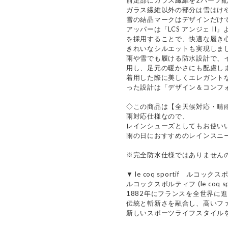
前足部にガラス繊維を2パーツ
ガラス繊維以外の部分は雪はけ
雪の結晶マークはデザインだけ
アッパーは「LCS アンジェ I
を採用することで、快適な履き
きれいなシルエットも実現しま
雨や雪でも履ける防水設計で、
用し、足元の暖かさにも配慮し
着用した際に美しくエレガント
った設計は「デザイン＆コンフ
◇この商品は【全天候対応・晴
雨対応仕様なので、
レインシューズとしてもお使い
雨の日におすすめのレインスニ
※完全防水仕様ではありません
▼ le coq sportif ルコッ
ルコックスポルティフ (le coq spo
1882年にフランスを全世界に
伝統と斬新さを融合し、高いフ
新しいスポーツライフスタイル