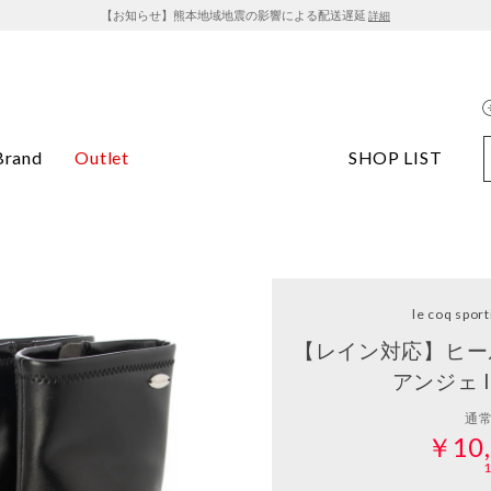
【お知らせ】熊本地域地震の影響による配送遅延
詳細
Brand
Outlet
SHOP LIST
le coq sport
【レイン対応】ヒー
アンジェ I
通
￥10,