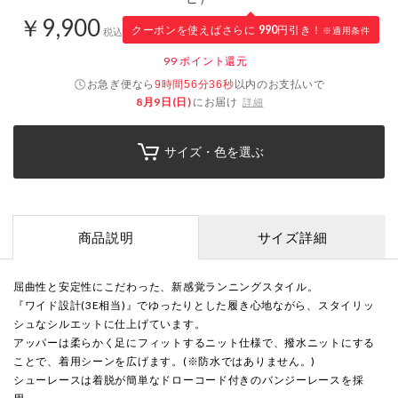
￥9,900
クーポンを使えばさらに
990
円引き！
※適用条件
税込
99
ポイント還元
お急ぎ便なら
以内
のお支払いで
9時間56分35秒
8月9日(日)
にお届け
詳細
サイズ・色を選ぶ
商品説明
サイズ詳細
屈曲性と安定性にこだわった、新感覚ランニングスタイル。
『ワイド設計(3E相当)』でゆったりとした履き心地ながら、スタイリッ
シュなシルエットに仕上げています。
アッパーは柔らかく足にフィットするニット仕様で、撥水ニットにする
ことで、着用シーンを広げます。(※防水ではありません。)
シューレースは着脱が簡単なドローコード付きのバンジーレースを採