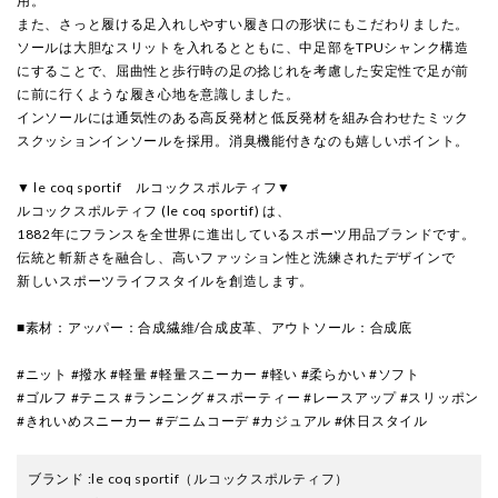
用。
また、さっと履ける足入れしやすい履き口の形状にもこだわりました。
ソールは大胆なスリットを入れるとともに、中足部をTPUシャンク構造
にすることで、屈曲性と歩行時の足の捻じれを考慮した安定性で足が前
に前に行くような履き心地を意識しました。
インソールには通気性のある高反発材と低反発材を組み合わせたミック
スクッションインソールを採用。消臭機能付きなのも嬉しいポイント。
▼ le coq sportif ルコックスポルティフ▼
ルコックスポルティフ (le coq sportif) は、
1882年にフランスを全世界に進出しているスポーツ用品ブランドです。
伝統と斬新さを融合し、高いファッション性と洗練されたデザインで
新しいスポーツライフスタイルを創造します。
■素材：アッパー：合成繊維/合成皮革、アウトソール：合成底
#ニット #撥水 #軽量 #軽量スニーカー #軽い #柔らかい #ソフト
#ゴルフ #テニス #ランニング #スポーティー #レースアップ #スリッポン
#きれいめスニーカー #デニムコーデ #カジュアル #休日スタイル
ブランド
:
le coq sportif
（ルコックスポルティフ）