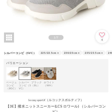
1
/
7
4
シルバーコンビ（SVC）
225/22.5cm
○
230/23cm
○
235/23.5cm
○
24
バリエーション
ベージュ
シルバー
ブラック
ホワイト
コンビ
コンビ（S
（BL）
（WH）
（BGC）
VC）
（ルコックスポルティフ）
le coq sportif
【3E】撥水ニットスニーカー(LCS ロワール) （シルバーコン
ビ）