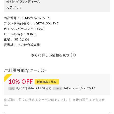
性別タイプ
:
レディース
カテゴリ
:
商品番号
： LE1452BW029706
ブランド商品番号
： LQDT41301 SVC
色
： シルバーコンビ（SVC）
ヒールの高さ
： 3.0cm
靴幅
： 3E（広め）
表素材
： その他合成繊維
さらに詳しい情報を表示
ご利用可能なクーポン
10
%
OFF
対象商品を見る
8月17日 (Mon) 11:59まで
26Renewal_Max20_10
期間
コード
※1回のご注文に使えるクーポンは1つです。注文後の適用はできませ
ん。