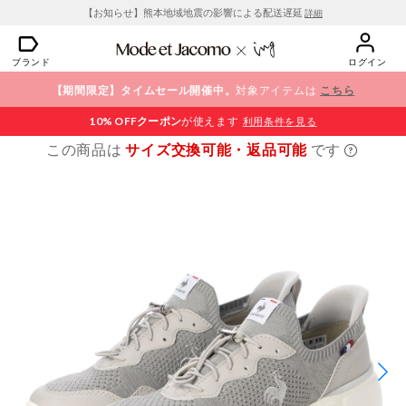
【お知らせ】熊本地域地震の影響による配送遅延
詳細
ブランド
ログイン
【期間限定】タイムセール開催中。
対象アイテムは
こちら
10% OFF
クーポン
が使えます
利用条件を見る
この商品は
サイズ交換可能・返品可能
です