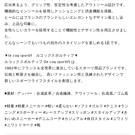
応出来るよう、グリップ性、安定性を考慮したアウトソール設計です。
機能的なインソールを採用しクッショニングと消臭機能を搭載。
ヒールにはフランスのブランドらしいエレガントなデザイン落とし込
み、上品な印象に。
女性らしいカラーを採用することで機能性とデザイン性を両立させまし
た。
どんなシーンでもいつもの自分のスタイリングを楽しめる1足です。
▼le coq sportif ルコックスポルティフ▼
ルコックスポルティフ (le coq sportif) は、
1882年にフランスを全世界に進出しているスポーツ用品ブランドです。
伝統と斬新さを融合し、高いファッション性と洗練されたデザインで
新しいスポーツライフスタイルを創造します。
■素材 : アッパー：合成皮革／合成繊維、アウトソール：合成底／ゴム底
#軽量 #軽量スニーカー #軽い #柔らかい #ソフト #ゴルフ #テニス #ラン
ニング #スポーティー #レースアップ #スリッポン #スタイルアップ #き
れいめスニーカー #デニムコーデ #カジュアル #休日スタイル #ニワトリ
#ニワトリマーク #靴