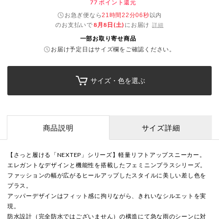
77
ポイント還元
お急ぎ便なら
以内
21時間22分06秒
のお支払いで
8月8日(土)
にお届け
詳細
一部お取り寄せ商品
お届け予定日はサイズ欄をご確認ください。
サイズ・色を選ぶ
商品説明
サイズ詳細
【さっと履ける「NEXTEP」シリーズ】軽量リフトアップスニーカー。
エレガントなデザインと機能性を搭載したフェミニンプラスシリーズ。
ファッションの幅が広がるヒールアップしたスタイルに美しい差し色を
プラス。
アッパーデザインはフィット感に拘りながら、きれいなシルエットを実
現。
防水設計（完全防水ではございません）の構造にて急な雨のシーンに対