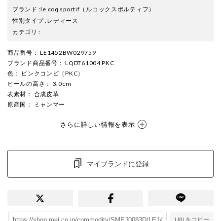
ブランド
:
le coq sportif
（ルコックスポルティフ）
性別タイプ
:
レディース
カテゴリ
:
商品番号
： LE1452BW029759
ブランド商品番号
： LQDT61004 PKC
色
： ピンクコンビ（PKC）
ヒールの高さ
： 3.0cm
表素材
： 合成皮革
原産国
： ミャンマー
さらに詳しい情報を表示
マイブランドに登録
URLをコピー