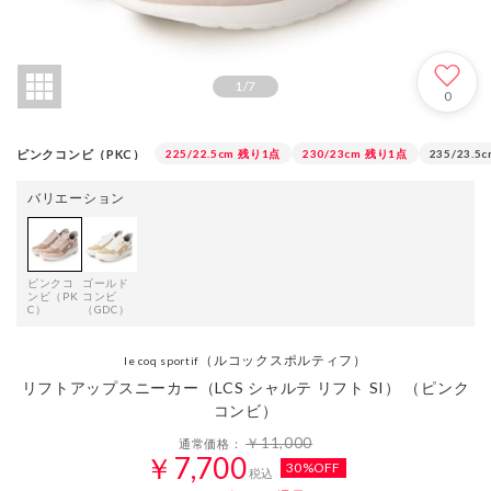
1
/
7
0
ピンクコンビ（PKC）
225/22.5cm
残り1点
230/23cm
残り1点
235/23.5
バリエーション
ピンクコ
ゴールド
ンビ（PK
コンビ
C）
（GDC）
（ルコックスポルティフ）
le coq sportif
リフトアップスニーカー（LCS シャルテ リフト SI） （ピンク
コンビ）
￥11,000
通常価格：
￥7,700
30%OFF
税込