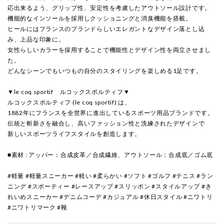
応出来るよう、グリップ性、安定性を考慮したアウトソール設計です。
機能的なインソールを採用しクッショニングと消臭機能を搭載。
ヒールにはフランスのブランドらしいエレガントなデザイン落とし込
み、上品な印象に。
女性らしいカラーを採用することで機能性とデザイン性を両立させまし
た。
どんなシーンでもいつもの自分のスタイリングを楽しめる1足です。
▼le coq sportif ルコックスポルティフ▼
ルコックスポルティフ (le coq sportif) は、
1882年にフランスを全世界に進出しているスポーツ用品ブランドです。
伝統と斬新さを融合し、高いファッション性と洗練されたデザインで
新しいスポーツライフスタイルを創造します。
■素材 : アッパー：合成皮革／合成繊維、アウトソール：合成底／ゴム底
#軽量 #軽量スニーカー #軽い #柔らかい #ソフト #ゴルフ #テニス #ラン
ニング #スポーティー #レースアップ #スリッポン #スタイルアップ #き
れいめスニーカー #デニムコーデ #カジュアル #休日スタイル #ニワトリ
#ニワトリマーク #靴