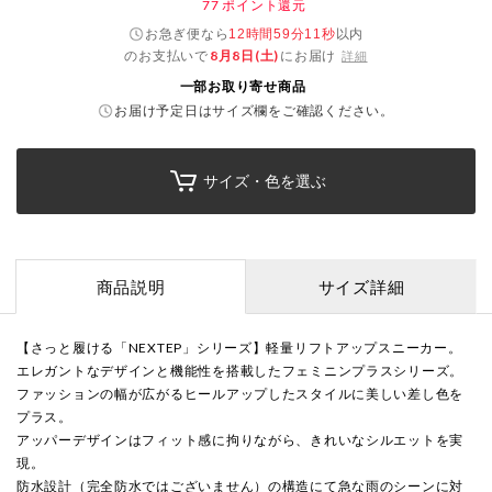
77
ポイント還元
お急ぎ便なら
以内
12時間59分11秒
のお支払いで
8月8日(土)
にお届け
詳細
一部お取り寄せ商品
お届け予定日はサイズ欄をご確認ください。
サイズ・色を選ぶ
商品説明
サイズ詳細
【さっと履ける「NEXTEP」シリーズ】軽量リフトアップスニーカー。
エレガントなデザインと機能性を搭載したフェミニンプラスシリーズ。
ファッションの幅が広がるヒールアップしたスタイルに美しい差し色を
プラス。
アッパーデザインはフィット感に拘りながら、きれいなシルエットを実
現。
防水設計（完全防水ではございません）の構造にて急な雨のシーンに対