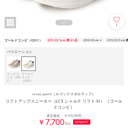
1
/
7
1
ゴールドコンビ（GDC）
225/22.5cm
残り1点
230/23cm
○
235/23.5cm
バリエーション
ピンクコ
ゴールド
ンビ（PK
コンビ
C）
（GDC）
（ルコックスポルティフ）
le coq sportif
リフトアップスニーカー（LCS シャルテ リフト SI） （ゴール
ドコンビ）
￥11,000
通常価格：
￥7,700
30%OFF
税込