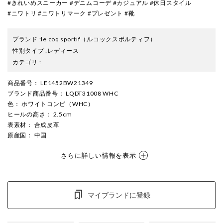
#きれいめスニーカー #デニムコーデ #カジュアル #休日スタイル
#ニワトリ #ニワトリマーク #プレゼント #靴
ブランド
:
le coq sportif
（ルコックスポルティフ）
性別タイプ
:
レディース
カテゴリ
:
商品番号
： LE1452BW21349
ブランド商品番号
： LQDT31008 WHC
色
： ホワイトコンビ（WHC）
ヒールの高さ
： 2.5cm
表素材
： 合成皮革
原産国
： 中国
さらに詳しい情報を表示
マイブランドに登録