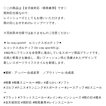
◇この商品は【全天候対応・晴雨兼用】です◇
雨対応仕様なので、
レインシューズとしてもお使いいただけます。
雨の日におすすめのレインブーツです。
※完全防水仕様ではありませんのご注意ください
▼ le coq sportif ルコックスポルティフ▼
ルコックスポルティフ (le coq sportif) は、
1882年にフランスを全世界に進出しているスポーツ用品ブランドです。
伝統と斬新さを融合し、高いファッション性と洗練されたデザインで
新しいスポーツライフスタイルを創造します。
■素材：アッパー:合成皮革 ／アウトソール:合成底
#軽量 #軽量スニーカー #軽い #柔らかい #ソフト
#ゴルフ #テニス #ランニング #スポーティー #レースアップ #白スニーカ
ー
#フラット #フラットスニーカー #レイン#レインシューズ #雨の日 #撥水
#全天候対応 #雨対応 #晴雨兼用 #レインスニーカー