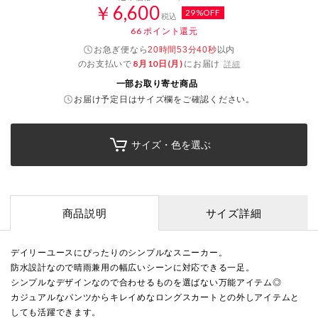
￥6,600
29%OFF
税込
66
ポイント還元
お急ぎ便なら
以内
20時間53分40秒
のお支払いで
8月10日(月)
にお届け
詳細
一部お取り寄せ商品
お届け予定日はサイズ欄をご確認ください。
サイズ・色を選ぶ
商品説明
サイズ詳細
デイリーユースにぴったりのシンプルなスニーカー。
防水設計なので晴雨兼用の幅広いシーンに対応できる一足。
シンプルなデザインなので合わせるものを選ばない万能アイテム◎
カジュアルなパンツからキレイめなロングスカートとの外しアイテムと
しても活躍できます。