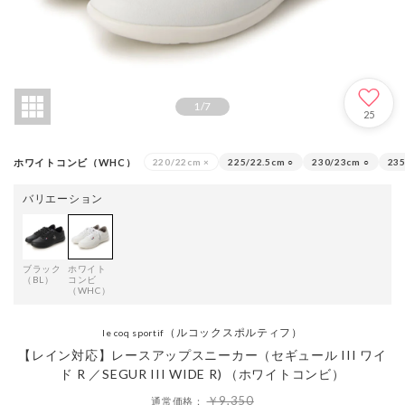
1
/
7
25
ホワイトコンビ（WHC）
220/22cm
×
225/22.5cm
○
230/23cm
○
235
バリエーション
ブラック
ホワイト
（BL）
コンビ
（WHC）
（ルコックスポルティフ）
le coq sportif
【レイン対応】レースアップスニーカー（セギュール III ワイ
ド R ／SEGUR III WIDE R) （ホワイトコンビ）
￥9,350
通常価格：