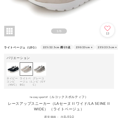
1
/
8
13
ライトベージュ（LBG）
225/22.5cm
残り3点
230/23cm
○
235/23.5cm
○
バリエーション
ネイビー
ライトベ
グレーコ
コンビ
ージュ（L
ンビ（GY
（NVC）
BG）
C）
（ルコックスポルティフ）
le coq sportif
レースアップスニーカー（LAセーヌ II ワイド/LA SEINE II
WIDE） （ライトベージュ）
￥8,910
通常価格：