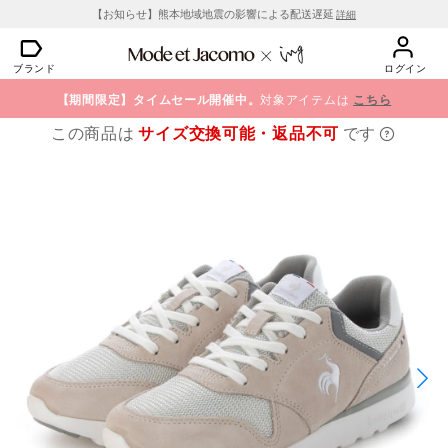
【お知らせ】熊本地域地震の影響による配送遅延
詳細
ブランド
ログイン
【期間限定】タイムセール開催中。
対象アイテムは
こちら
この商品は
サイズ交換可能・返品不可
です