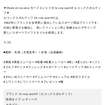
▼Mode et Jacomo モードエジャコモ le coq sportif ルコックスポルティ
フ▼
ルコックスポルティフ (le coq sportif) は、
1882年にフランスを全世界に進出しているスポーツ用品ブランドです。
伝統と斬新さを融合し、高いファッション性と洗練されたデザインで
新しいスポーツライフスタイルを創造します。
※３E
■素材：生地（天然皮革）＋生地（合成繊維）
#厚底 #厚底スニーカー #軽量 #軽量スニーカー #軽い #柔らかい #ソフト
#ゴルフ #テニス #ランニング #スポーティー #レースアップ #白スニーカ
ー
#きれいめスニーカー #デニムコーデ #カジュアル #休日スタイル
#ニワトリ #ニワトリマーク #プレゼント #靴
ブランド
:
le coq sportif
（ルコックスポルティフ）
性別タイプ
:
レディース
カテゴリ
: