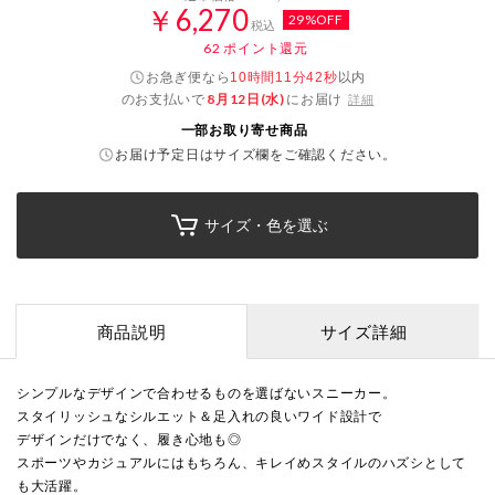
￥6,270
29%OFF
税込
62
ポイント還元
お急ぎ便なら
以内
10時間11分41秒
のお支払いで
8月12日(水)
にお届け
詳細
一部お取り寄せ商品
お届け予定日はサイズ欄をご確認ください。
サイズ・色を選ぶ
商品説明
サイズ詳細
シンプルなデザインで合わせるものを選ばないスニーカー。
スタイリッシュなシルエット＆足入れの良いワイド設計で
デザインだけでなく、履き心地も◎
スポーツやカジュアルにはもちろん、キレイめスタイルのハズシとして
も大活躍。