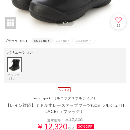
1
/
9
12
ブラック（BL）
M/23cm
○
L/24cm
×
LL/25cm
×
バリエーション
ブラック
（BL）
（ルコックスポルティフ）
le coq sportif
【レイン対応】ミドル丈レースアップブーツ(LCS ラルシュ III
LACE) （ブラック）
￥17,600
通常価格：
￥12,320
30%OFF
税込