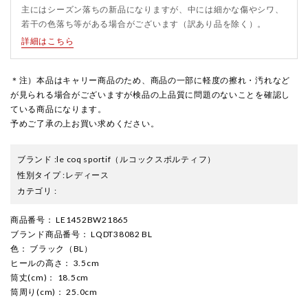
主にはシーズン落ちの新品になりますが、中には細かな傷やシワ、
若干の色落ち等がある場合がございます（訳あり品を除く）。
詳細はこちら
＊注）本品はキャリー商品のため、商品の一部に軽度の擦れ・汚れなど
が見られる場合がございますが検品の上品質に問題のないことを確認し
ている商品になります。
予めご了承の上お買い求めください。
ブランド
:
le coq sportif
（ルコックスポルティフ）
性別タイプ
:
レディース
カテゴリ
:
商品番号
： LE1452BW21865
ブランド商品番号
： LQDT38082 BL
色
： ブラック（BL）
ヒールの高さ
： 3.5cm
筒丈(cm)
： 18.5cm
筒周り(cm)
： 25.0cm