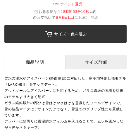
123
ポイント還元
お急ぎ便なら
以内
18時間53分10秒
のお支払いで
8月8日(土)
にお届け
詳細
サイズ・色を選ぶ
商品説明
サイズ詳細
雪水の浸水やアイスバーン(路面凍結)に対応した、寒冷地特別仕様モデル
「LARCHE II」をアップデート。
アウトソールはアイスバーンに対応するため、ガラス繊維の面積を従来
のモデルより大きく配置。
ガラス繊維以外の部分は雪はけや水はけを意識したソールデザインで、
雪の結晶マークはデザインだけでなく、雪道でのグリップ性にも貢献し
ています。
アッパーは筒周りに透湿防水フィルムを入れることで、ムレを逃がしな
がら暖かさをキープ。