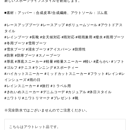
新しいスポーツライフスタイルを創造します。
■素材：アッパー：合成皮革/合成繊維、アウトソール：ゴム底
#レースアップブーツ #レースアップ #ボリュームソール #アウトドアス
タイル
#レインブーツ #長靴 #全天候対応 #雨対応 #晴雨兼用 #撥水 #雨用ブーツ
#冬用ブーツ #雪用ブーツ
#雪水ブーツ #浸水ブーツ #アイスバーン #防滑性
#防寒 #防寒ブーツ #スノーブーツ
#厚底 #厚底スニーカー #軽量 #軽量スニーカー #軽い #柔らかい #ソフト
#ゴルフ #テニス #ランニング #スポーティー
#ハイカットスニーカー #ミッドカットスニーカー #フラット #レイン#レ
インシューズ #雨の日
#レインスニーカー # #旅行 #トラベル用
#きれいめスニーカー #デニムコーデ #カジュアル #休日スタイル
#ニワトリ #ニワトリマーク #プレゼント #靴
※完全防水ではございませんのでご注意ください。
こちらはアウトレット品です。