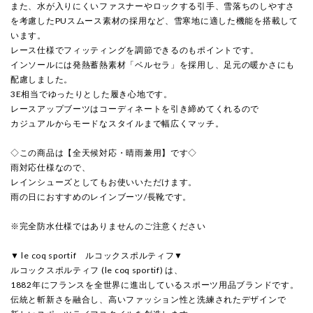
また、水が入りにくいファスナーやロックする引手、雪落ちのしやすさ
を考慮したPUスムース素材の採用など、雪寒地に適した機能を搭載して
います。
レース仕様でフィッティングを調節できるのもポイントです。
インソールには発熱蓄熱素材「ベルセラ」を採用し、足元の暖かさにも
配慮しました。
3E相当でゆったりとした履き心地です。
レースアップブーツはコーディネートを引き締めてくれるので
カジュアルからモードなスタイルまで幅広くマッチ。
◇この商品は【全天候対応・晴雨兼用】です◇
雨対応仕様なので、
レインシューズとしてもお使いいただけます。
雨の日におすすめのレインブーツ/長靴です。
※完全防水仕様ではありませんのご注意ください
▼ le coq sportif ルコックスポルティフ▼
ルコックスポルティフ (le coq sportif) は、
1882年にフランスを全世界に進出しているスポーツ用品ブランドです。
伝統と斬新さを融合し、高いファッション性と洗練されたデザインで