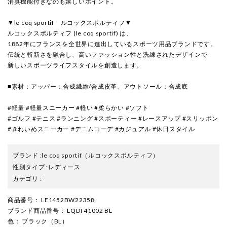
消臭機能付きなのも嬉しいポイント。
▼le coq sportif ルコックスポルティフ▼
ルコックスポルティフ (le coq sportif) は、
1882年にフランスを全世界に進出しているスポーツ用品ブランドです。
伝統と斬新さを融合し、高いファッション性と洗練されたデザインで
新しいスポーツライフスタイルを創造します。
■素材：アッパー：合成繊維/合成皮革、アウトソール：合成底
#軽量 #軽量スニーカー #軽い #柔らかい #ソフト
#ゴルフ #テニス #ランニング #スポーティー #レースアップ #スリッポン
#きれいめスニーカー #デニムコーデ #カジュアル #休日スタイル
ブランド
:
le coq sportif
（ルコックスポルティフ）
性別タイプ
:
レディース
カテゴリ
:
商品番号
： LE1452BW22358
ブランド商品番号
： LQDT41002 BL
色
： ブラック（BL）