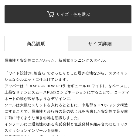
サイズ・色を選ぶ
商品説明
サイズ詳細
屈曲性と安定性にこだわった、新感覚ランニングスタイル。
『ワイド設計(3E相当)』でゆったりとした履き心地ながら、スタイリッ
シュなシルエットに仕上げています。
アッパーは「LA SEGUR III WIDE(ラ セギュール III ワイド)」をベースに、
上品なサテンとスムースPUのコンビネーションにすることで、コーディ
ネートの幅が広がるようなデザインに。
ソールは大胆なスリットを入れるとともに、中足部をTPUシャンク構造
にすることで、屈曲性と歩行時の足の捻じれを考慮した安定性で足が前
に前に行くような履き心地を意識しました。
インソールには通気性のある高反発材と低反発材を組み合わせたミック
スクッションインソールを採用。