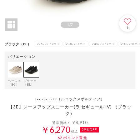
1
/
7
6
ブラック（BL）
225/22.5cm
×
230/23cm
×
235/23.5cm
×
240/24cm
バリエーション
ベージュ
ブラック
（BG）
（BL）
（ルコックスポルティフ）
le coq sportif
【3E】レースアップスニーカー(ラ セギュール IV) （ブラッ
ク）
￥8,910
通常価格：
￥6,270
29%OFF
税込
62
ポイント還元