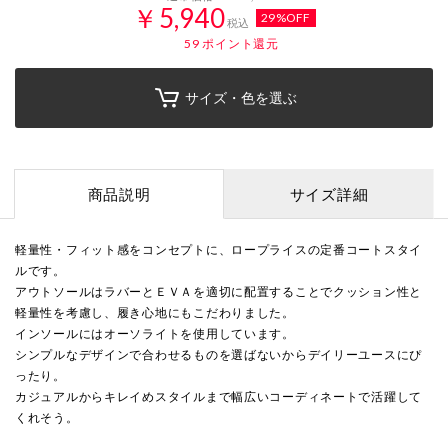
￥5,940
29%OFF
税込
59
ポイント還元
サイズ・色を選ぶ
商品説明
サイズ詳細
軽量性・フィット感をコンセプトに、ロープライスの定番コートスタイ
ルです。
アウトソールはラバーとＥＶＡを適切に配置することでクッション性と
軽量性を考慮し、履き心地にもこだわりました。
インソールにはオーソライトを使用しています。
シンプルなデザインで合わせるものを選ばないからデイリーユースにぴ
ったり。
カジュアルからキレイめスタイルまで幅広いコーディネートで活躍して
くれそう。