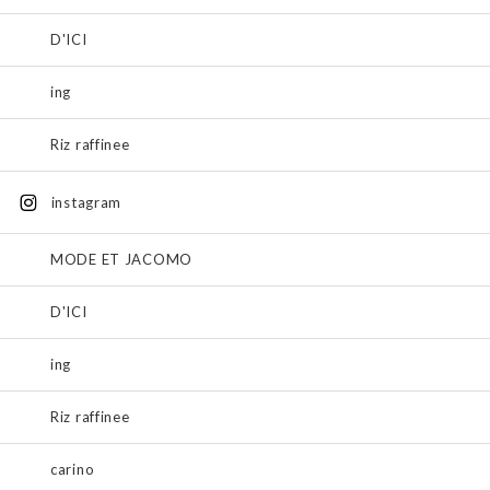
D'ICI
ing
Riz raffinee
instagram
MODE ET JACOMO
D'ICI
ing
Riz raffinee
carino