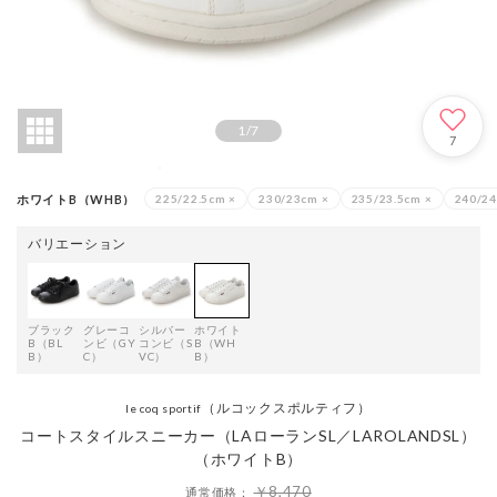
1
/
7
7
ホワイトB（WHB）
225/22.5cm
×
230/23cm
×
235/23.5cm
×
240/2
バリエーション
ブラック
グレーコ
シルバー
ホワイト
B（BL
ンビ（GY
コンビ（S
B（WH
B）
C）
VC）
B）
（ルコックスポルティフ）
le coq sportif
コートスタイルスニーカー（LAローランSL／LAROLANDSL）
（ホワイトB）
￥8,470
通常価格：