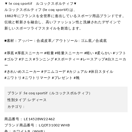
▼ le coq sportif ルコックスポルティフ▼
ルコックスポルティフ (le coq sportif) は、
1882年にフランスを全世界に進出しているスポーツ用品ブランドです。
伝統と斬新さを融合し、高いファッション性と洗練されたデザインで
新しいスポーツライフスタイルを創造します。
■素材：アッパー：合成皮革／アウトソール : ゴム底／合成底
#厚底 #厚底スニーカー #軽量 #軽量スニーカー #軽い #柔らかい #ソフト
#ゴルフ #テニス #ランニング #スポーティー #レースアップ#白スニーカ
ー
#きれいめスニーカー #デニムコーデ #カジュアル #休日スタイル
#ニワトリ #ニワトリマーク #プレゼント #靴
ブランド
:
le coq sportif
（ルコックスポルティフ）
性別タイプ
:
レディース
カテゴリ
:
商品番号
： LE1452BW22462
ブランド商品番号
： LQDT31002 WHB
色
： ホワイトB（WHB）