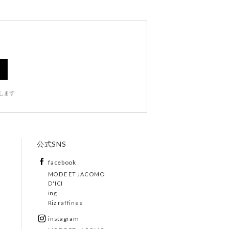
します
公式SNS
facebook
MODE ET JACOMO
D'ICI
ing
Riz raffinee
instagram