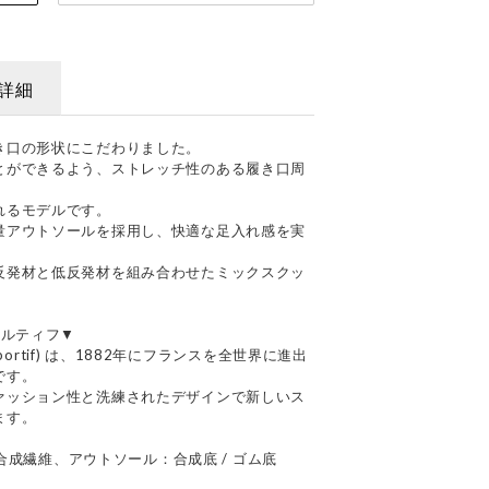
詳細
き口の形状にこだわりました。
とができるよう、ストレッチ性のある履き口周
れるモデルです。
量アウトソールを採用し、快適な足入れ感を実
反発材と低反発材を組み合わせたミックスクッ
クスポルティフ▼
sportif) は、1882年にフランスを全世界に進出
です。
ァッション性と洗練されたデザインで新しいス
ます。
 合成繊維、アウトソール：合成底 / ゴム底