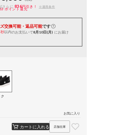
836
ばさらに
円引き！
※適用条件
83
ポイント還元
ズ交換可能・返品可能
です
以内
のお支払いで
8月10日(月)
にお届け
3秒
ック
）
お気に入り
カートに入れる
店舗在庫