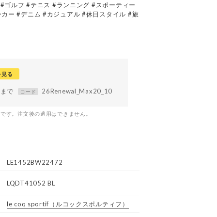
ト #ゴルフ #テニス #ランニング #スポーティー
カー #デニム #カジュアル #休日スタイル #旅
を見る
59まで
26Renewal_Max20_10
コード
つです。注文後の適用はできません。
LE1452BW22472
LQDT41052 BL
le coq sportif
（ルコックスポルティフ）