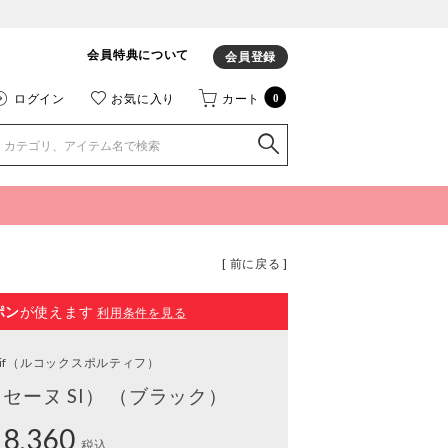
会員特典について
会員登録
ログイン
お気に入り
カート
0
[ 前に戻る ]
ポン
が使えます
利用条件を見る
if
（ルコックスポルティフ）
セーヌ SI） （ブラック）
8,360
税込