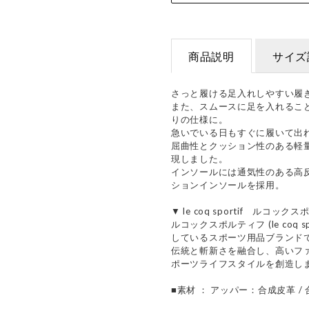
商品説明
サイズ
さっと履ける足入れしやすい履
また、スムースに足を入れるこ
りの仕様に。
急いでいる日もすぐに履いて出
屈曲性とクッション性のある軽
現しました。
インソールには通気性のある高
ションインソールを採用。
▼ le coq sportif ルコッ
ルコックスポルティフ (le coq 
しているスポーツ用品ブランド
伝統と斬新さを融合し、高いフ
ポーツライフスタイルを創造し
■素材 ： アッパー：合成皮革 /