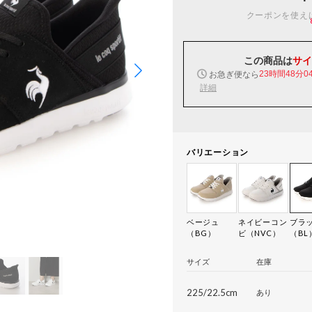
クーポンを使え
この商品は
サイ
お急ぎ便なら
23時間48分0
詳細
バリエーション
ベージュ
ネイビーコン
ブラ
（BG）
ビ（NVC）
（BL
サイズ
在庫
225/22.5cm
あり