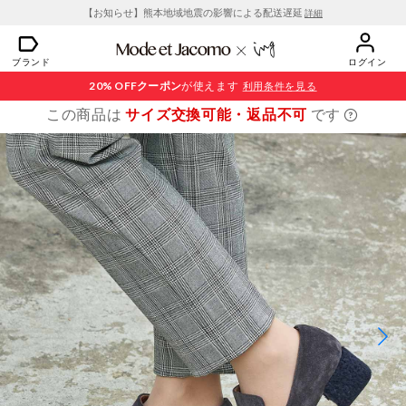
【お知らせ】熊本地域地震の影響による配送遅延
詳細
ブランド
ログイン
20% OFF
クーポン
が使えます
利用条件を見る
この商品は
サイズ交換可能・返品不可
です