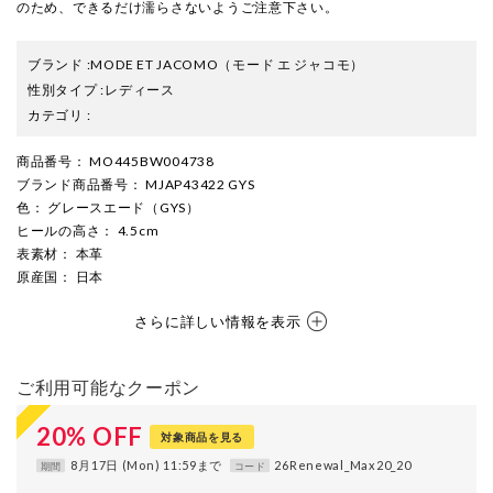
のため、できるだけ濡らさないようご注意下さい。
ブランド
:
MODE ET JACOMO
（モード エ ジャコモ）
性別タイプ
:
レディース
カテゴリ
:
商品番号
： MO445BW004738
ブランド商品番号
： MJAP43422 GYS
色
： グレースエード（GYS）
ヒールの高さ
： 4.5cm
表素材
： 本革
原産国
： 日本
さらに詳しい情報を表示
ご利用可能なクーポン
20
%
OFF
対象商品を見る
8月17日 (Mon) 11:59まで
26Renewal_Max20_20
期間
コード