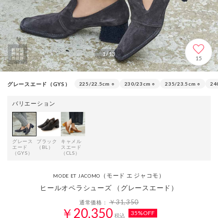
1
/
13
15
グレースエード（GYS）
225/22.5cm
○
230/23cm
○
235/23.5cm
○
24
バリエーション
グレース
ブラック
キャメル
エード
（BL）
スエード
（GYS）
（CLS）
（モード エ ジャコモ）
MODE ET JACOMO
ヒールオペラシューズ （グレースエード）
￥31,350
通常価格：
￥20,350
35%OFF
税込