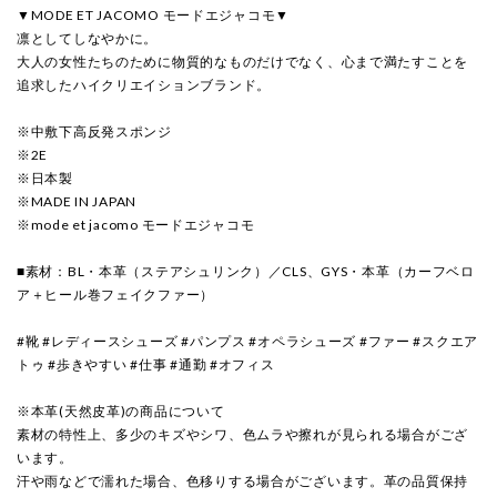
▼MODE ET JACOMO モードエジャコモ▼
凛としてしなやかに。
大人の女性たちのために物質的なものだけでなく、心まで満たすことを
追求したハイクリエイションブランド。
※中敷下高反発スポンジ
※2E
※日本製
※MADE IN JAPAN
※mode et jacomo モードエジャコモ
■素材：BL・本革（ステアシュリンク）／CLS、GYS・本革（カーフベロ
ア＋ヒール巻フェイクファー）
#靴 #レディースシューズ #パンプス #オペラシューズ #ファー #スクエア
トゥ #歩きやすい #仕事 #通勤 #オフィス
※本革(天然皮革)の商品について
素材の特性上、多少のキズやシワ、色ムラや擦れが見られる場合がござ
います。
汗や雨などで濡れた場合、色移りする場合がございます。革の品質保持