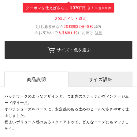
クーポンを使えばさらに
4,070
円引き！
※適用条件
203
ポイント還元
お急ぎ便なら
以内
20時間32分47秒
のお支払いで
8月8日(土)
にお届け
詳細
サイズ・色を選ぶ
商品説明
サイズ詳細
パッチワークのようなデザインと、つま先のステッチがヴィンテージム
ード漂う一足。
オペラシューズをベースに、安定感のある太めのヒールで歩きやすく仕
上げました。
程よいボリューム感のあるスクエアトゥで、どんなコーデにもマッチし
そう。