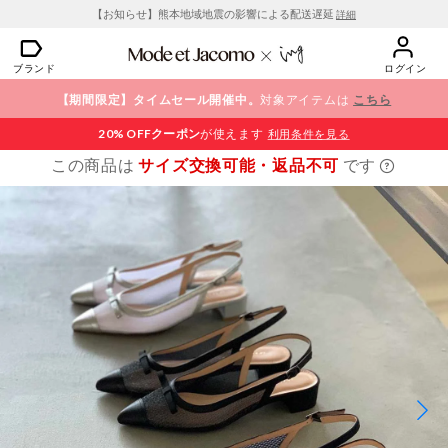
【お知らせ】熊本地域地震の影響による配送遅延
詳細
ブランド
ログイン
【期間限定】タイムセール開催中。
対象アイテムは
こちら
20% OFF
クーポン
が使えます
利用条件を見る
この商品は
サイズ交換可能・返品不可
です