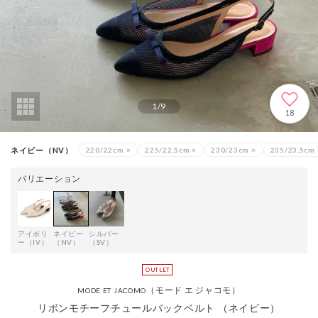
1
/
9
18
ネイビー（NV）
220/22cm
×
225/22.5cm
×
230/23cm
×
235/23.5cm
バリエーション
アイボリ
ネイビー
シルバー
ー（IV）
（NV）
（SV）
（モード エ ジャコモ）
MODE ET JACOMO
リボンモチーフチュールバックベルト （ネイビー）