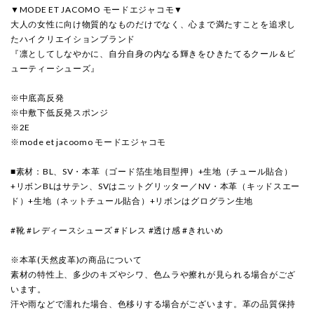
▼MODE ET JACOMO モードエジャコモ▼
大人の女性に向け物質的なものだけでなく、心まで満たすことを追求し
たハイクリエイションブランド
『凛としてしなやかに、自分自身の内なる輝きをひきたてるクール＆ビ
ューティーシューズ』
※中底高反発
※中敷下低反発スポンジ
※2E
※mode et jacoomo モードエジャコモ
■素材：BL、SV・本革（ゴード箔生地目型押）+生地（チュール貼合）
+リボンBLはサテン、SVはニットグリッター／NV・本革（キッドスエー
ド）+生地（ネットチュール貼合）+リボンはグログラン生地
#靴 #レディースシューズ #ドレス #透け感 #きれいめ
※本革(天然皮革)の商品について
素材の特性上、多少のキズやシワ、色ムラや擦れが見られる場合がござ
います。
汗や雨などで濡れた場合、色移りする場合がございます。革の品質保持