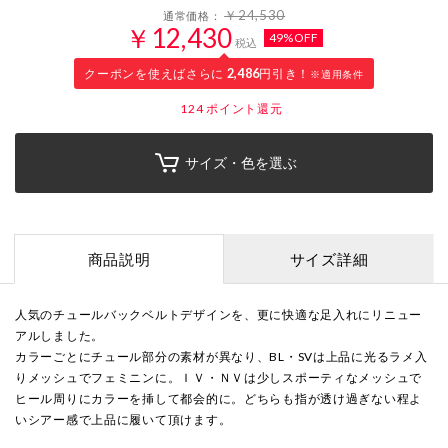
￥24,530
通常価格：
￥12,430
49%OFF
税込
クーポンを使えばさらに
2,486
円引き！
※適用条件
124
ポイント還元
サイズ・色を選ぶ
商品説明
サイズ詳細
人気のチュールバックベルトデザインを、更に快適な足入れにリニュー
アルしました。
カラーごとにチュール部分の素材が異なり、BL・SVは上品に光るラメ入
りメッシュでフェミニンに。ＩＶ・ＮＶは少しスポーティなメッシュで
ヒール周りにカラーを挿して都会的に。どちらも指が透け過ぎない程よ
いシアー感で上品に履いて頂けます。