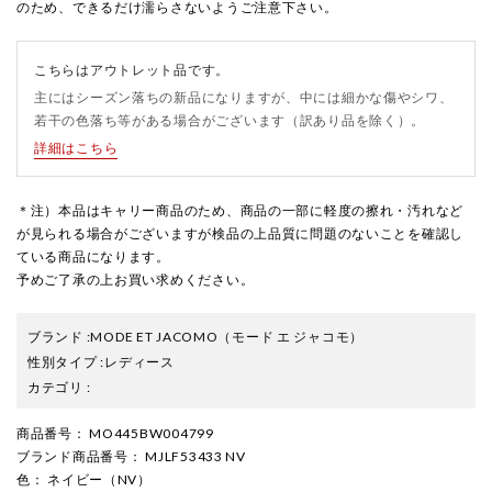
のため、できるだけ濡らさないようご注意下さい。
こちらはアウトレット品です。
主にはシーズン落ちの新品になりますが、中には細かな傷やシワ、
若干の色落ち等がある場合がございます（訳あり品を除く）。
詳細はこちら
＊注）本品はキャリー商品のため、商品の一部に軽度の擦れ・汚れなど
が見られる場合がございますが検品の上品質に問題のないことを確認し
ている商品になります。
予めご了承の上お買い求めください。
ブランド
:
MODE ET JACOMO
（モード エ ジャコモ）
性別タイプ
:
レディース
カテゴリ
:
商品番号
： MO445BW004799
ブランド商品番号
： MJLF53433 NV
色
： ネイビー（NV）