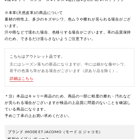
※本革(天然皮革)の商品について
素材の特性上、多少のキズやシワ、色ムラや擦れが見られる場合がござ
います。
汗や雨などで濡れた場合、色移りする場合がございます。革の品質保持
のため、できるだけ濡らさないようご注意下さい。
こちらはアウトレット品です。
主にはシーズン落ちの新品になりますが、中には細かな傷やシワ、
若干の色落ち等がある場合がございます（訳あり品を除く）。
詳細はこちら
＊注）本品はキャリー商品のため、商品の一部に軽度の擦れ・汚れなど
が見られる場合がございますが検品の上品質に問題のないことを確認し
ている商品になります。
予めご了承の上お買い求めください。
ブランド
:
MODE ET JACOMO
（モード エ ジャコモ）
性別タイプ
:
レディース