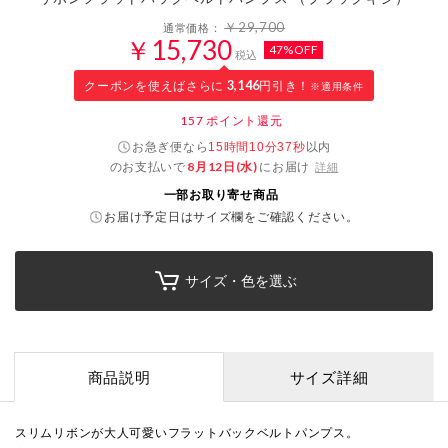
￥29,700
通常価格：
￥15,730
47%OFF
税込
クーポンを使えばさらに
3,146
円引き！
※適用条件
157
ポイント還元
お急ぎ便なら
以内
15時間10分36秒
のお支払いで
8月12日(水)
にお届け
詳細
一部お取り寄せ商品
お届け予定日はサイズ欄をご確認ください。
サイズ・色を選ぶ
商品説明
サイズ詳細
スリムリボンが大人可愛いフラットバックベルトパンプス。