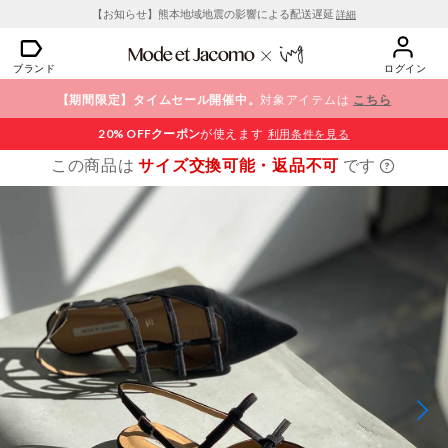
【お知らせ】熊本地域地震の影響による配送遅延
詳細
ブランド
ログイン
【期間限定】タイムセール開催中。
対象アイテムは
こちら
20% OFF
クーポン
が使えます
利用条件を見る
この商品は
サイズ交換可能・返品不可
です