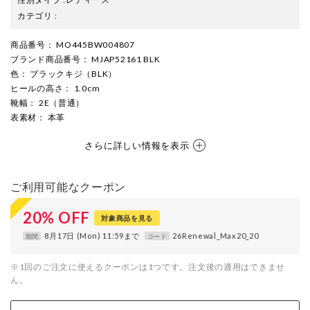
カテゴリ
:
商品番号
： MO445BW004807
ブランド商品番号
： MJAP52161 BLK
色
： ブラックキジ（BLK）
ヒールの高さ
： 1.0cm
靴幅
： 2E（普通）
表素材
： 本革
さらに詳しい情報を表示
ご利用可能なクーポン
20
%
OFF
対象商品を見る
8月17日 (Mon) 11:59まで
26Renewal_Max20_20
期間
コード
※1回のご注文に使えるクーポンは1つです。注文後の適用はできませ
ん。