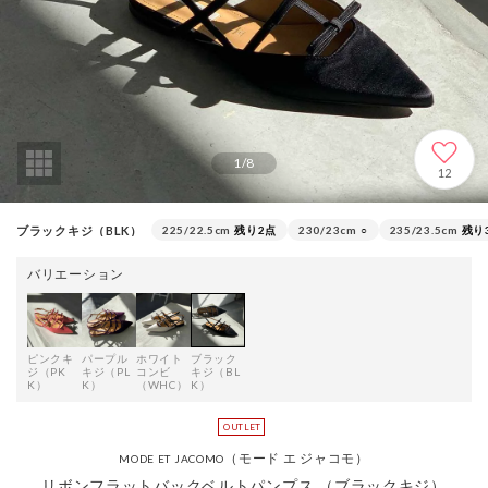
1
/
8
12
ブラックキジ（BLK）
225/22.5cm
残り2点
230/23cm
○
235/23.5cm
残り
バリエーション
ピンクキ
パープル
ホワイト
ブラック
ジ（PK
キジ（PL
コンビ
キジ（BL
K）
K）
（WHC）
K）
（モード エ ジャコモ）
MODE ET JACOMO
リボンフラットバックベルトパンプス （ブラックキジ）