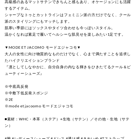
高級感のあるマットサテンできちんと感もあり、オケージョンにも活躍
するアイテム。
シャープなトゥとカットラインはフェミニン派の方だけでなく、クール
派のスタイリングにもマッチします。
肌寒い季節にはソックスやタイツ合わせも今っぽいスタイル。
温かくなれば素足で履いてヘルシーな肌見せを楽しみたい1足です。
▼MODE ET JACOMO モードエジャコモ▼
大人の女性に向け物質的なものだけでなく、心まで満たすことを追求し
たハイクリエイションブランド
『凛としてしなやかに、自分自身の内なる輝きをひきたてるクール＆ビ
ューティーシューズ』
※中底高反発
※中敷下低反発スポンジ
※2E
※mode et jacoomo モードエジャコモ
■素材：WHC・本革（ステア）+生地（サテン）／その他・生地（サテ
ン）
#靴 #レディースシューズ #ドレス #透け感 #きれいめ #Tストラップ