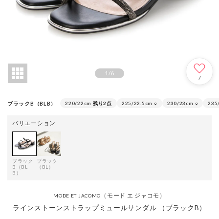
1
/
6
7
ブラックB（BLB）
220/22cm
残り2点
225/22.5cm
○
230/23cm
○
235
バリエーション
ブラック
ブラック
B（BL
（BL）
B）
（モード エ ジャコモ）
MODE ET JACOMO
ラインストーンストラップミュールサンダル （ブラックB）