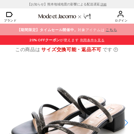
【お知らせ】熊本地域地震の影響による配送遅延
詳細
ブランド
ログイン
【期間限定】タイムセール開催中。
対象アイテムは
こちら
20% OFF
クーポン
が使えます
利用条件を見る
この商品は
サイズ交換可能・返品不可
です