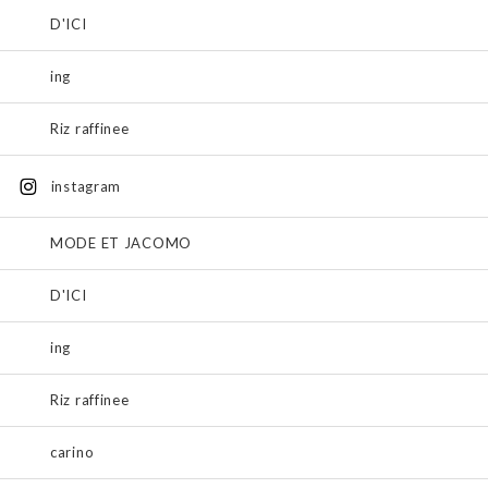
D'ICI
ing
Riz raffinee
instagram
MODE ET JACOMO
D'ICI
ing
Riz raffinee
carino