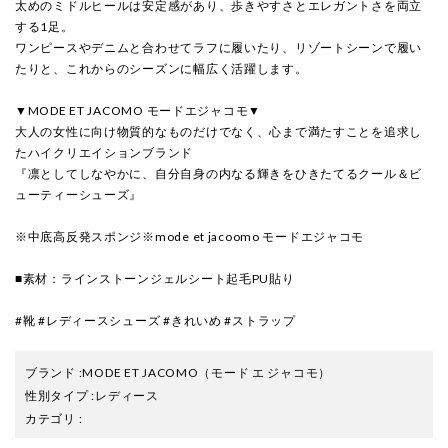
太めのミドルヒールは安定感があり、歩きやすさとエレガントさを両立
する1足。
ワンピースやデニムと合わせてラフに履いたり、リゾートシーンで履い
たりと、これからのシーズンに幅広く活躍します。
▼MODE ET JACOMO モードエジャコモ▼
大人の女性に向け物質的なものだけでなく、心まで満たすことを追求し
たハイクリエイションブランド
『凛としてしなやかに、自分自身の内なる輝きをひきたてるクール＆ビ
ューティーシューズ』
※中底高反発スポンジ
※mode et jacoomo モードエジャコモ
■素材：ラインストーンジェルシート起毛PU貼り
#靴 #レディースシューズ #きれいめ #ストラップ
ブランド
:
MODE ET JACOMO
（モード エ ジャコモ）
性別タイプ
:
レディース
カテゴリ
: