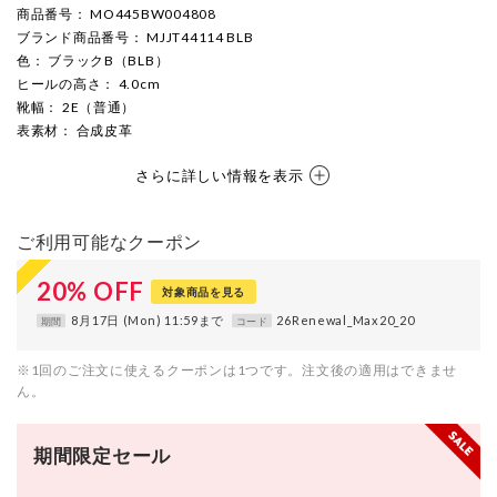
商品番号
： MO445BW004808
ブランド商品番号
： MJJT44114 BLB
色
： ブラックB（BLB）
ヒールの高さ
： 4.0cm
靴幅
： 2E（普通）
表素材
： 合成皮革
さらに詳しい情報を表示
ご利用可能なクーポン
20
%
OFF
対象商品を見る
8月17日 (Mon) 11:59まで
26Renewal_Max20_20
期間
コード
※1回のご注文に使えるクーポンは1つです。注文後の適用はできませ
ん。
期間限定セール