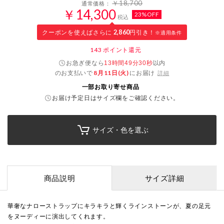
￥18,700
通常価格：
￥14,300
23%OFF
税込
クーポンを使えばさらに
2,860
円引き！
※適用条件
143
ポイント還元
お急ぎ便なら
以内
13時間49分29秒
のお支払いで
8月11日(火)
にお届け
詳細
一部お取り寄せ商品
お届け予定日はサイズ欄をご確認ください。
サイズ・色を選ぶ
商品説明
サイズ詳細
華奢なナローストラップにキラキラと輝くラインストーンが、夏の足元
をヌーディーに演出してくれます。