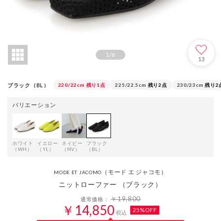
1
/
6
13
ブラック（BL）
220/22cm
残り1点
225/22.5cm
残り2点
230/23cm
残り2
バリエーション
ホワイト
イエロー
ネイビー
ブラック
（WH）
（YL）
（NV）
（BL）
（モード エ ジャコモ）
MODE ET JACOMO
ニットローファー （ブラック）
￥19,800
通常価格：
￥14,850
25%OFF
税込