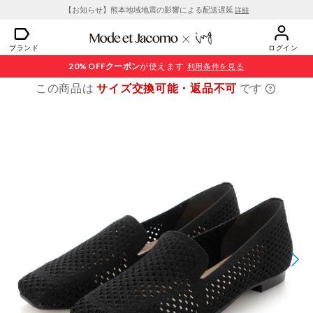
【お知らせ】熊本地域地震の影響による配送遅延
詳細
ブランド
ログイン
20% OFF
クーポン
が使えます
利用条件を見る
この商品は
サイズ交換可能・返品不可
です