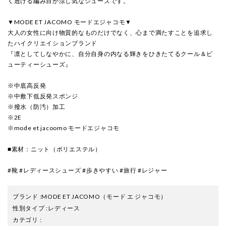
く透ける編み目が涼し気なシューズです。
▼MODE ET JACOMO モードエジャコモ▼
大人の女性に向け物質的なものだけでなく、心まで満たすことを追求し
たハイクリエイションブランド
『凛としてしなやかに、自分自身の内なる輝きをひきたてるクール＆ビ
ューティーシューズ』
※中底高反発
※中敷下低反発スポンジ
※撥水（防汚）加工
※2E
※mode et jacoomo モードエジャコモ
■素材：ニット（ポリエステル）
#靴 #レディースシューズ #歩きやすい #旅行 #レジャー
ブランド
:
MODE ET JACOMO
（モード エ ジャコモ）
性別タイプ
:
レディース
カテゴリ
: