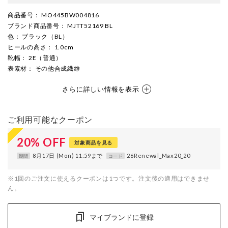
商品番号
： MO445BW004816
ブランド商品番号
： MJTT52169 BL
色
： ブラック（BL）
ヒールの高さ
： 1.0cm
靴幅
： 2E（普通）
表素材
： その他合成繊維
さらに詳しい情報を表示
ご利用可能なクーポン
20
%
OFF
対象商品を見る
8月17日 (Mon) 11:59まで
26Renewal_Max20_20
期間
コード
※1回のご注文に使えるクーポンは1つです。注文後の適用はできませ
ん。
マイブランドに登録