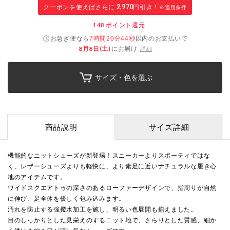
クーポンを使えばさらに
2,970
円引き！
※適用条件
148
ポイント還元
お急ぎ便なら
以内
のお支払いで
7時間20分43秒
8月8日(土)
にお届け
詳細
サイズ・色を選ぶ
商品説明
サイズ詳細
機能的なニットシューズが新登場！スニーカーよりスポーティではな
く、レザーシューズよりも軽快に、より素足に近いナチュラルな履き心
地のアイテムです。
ワイドスクエアトゥの深さのあるローファーデザインで、指周りが自然
に伸び、足全体を優しく包み込みます。
汚れを防止する強撥水加工を施し、明るい色展開も揃えました。
目のしっかりとした見栄えのするニット地で、さらりとした質感、細か