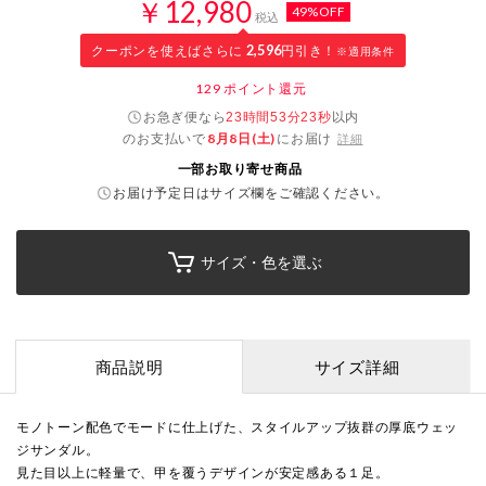
￥12,980
49%OFF
税込
クーポンを使えばさらに
2,596
円引き！
※適用条件
129
ポイント還元
お急ぎ便なら
以内
23時間53分22秒
のお支払いで
8月8日(土)
にお届け
詳細
一部お取り寄せ商品
お届け予定日はサイズ欄をご確認ください。
サイズ・色を選ぶ
商品説明
サイズ詳細
モノトーン配色でモードに仕上げた、スタイルアップ抜群の厚底ウェッ
ジサンダル。
見た目以上に軽量で、甲を覆うデザインが安定感ある１足。