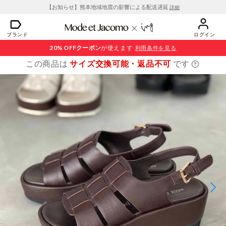
【お知らせ】熊本地域地震の影響による配送遅延
詳細
ブランド
ログイン
20% OFF
クーポン
が使えます
利用条件を見る
この商品は
サイズ交換可能・返品不可
です