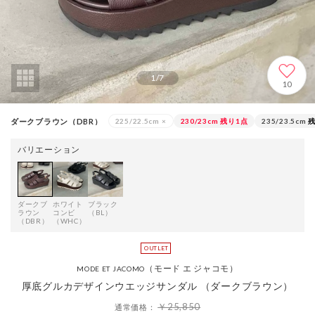
1
/
7
10
ダークブラウン（DBR）
225/22.5cm
×
230/23cm
残り1点
235/23.5cm
バリエーション
ダークブ
ホワイト
ブラック
ラウン
コンビ
（BL）
（DBR）
（WHC）
（モード エ ジャコモ）
MODE ET JACOMO
厚底グルカデザインウエッジサンダル （ダークブラウン）
￥25,850
通常価格：