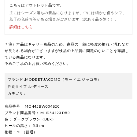
こちらはアウトレット品です。
主にはシーズン落ちの新品になりますが、中には細かな傷やシワ、
若干の色落ち等がある場合がございます（訳あり品を除く）。
詳細はこちら
＊注）本品はキャリー商品のため、商品の一部に軽度の擦れ・汚れなど
が見られる場合がございますが検品の上品質に問題のないことを確認し
ている商品になります。
予めご了承の上お買い求めください。
ブランド
:
MODE ET JACOMO
（モード エ ジャコモ）
性別タイプ
:
レディース
カテゴリ
:
商品番号
： MO445BW004820
ブランド商品番号
： MJID54123 DBR
色
： ダークブラウン（DBR）
ヒールの高さ
： 5.5cm
靴幅
： 2E（普通）