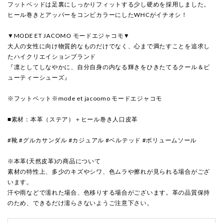
フットベッドは足裏にしっかりフィットする少し硬めを採用しました。
ヒール巻きとアッパーをコンビカラーにしたWHCがイチオシ！
▼MODE ET JACOMO モードエジャコモ▼
大人の女性に向け物質的なものだけでなく、心まで満たすことを追求し
たハイクリエイションブランド
『凛としてしなやかに、自分自身の内なる輝きをひきたてるクール＆ビ
ューティーシューズ』
※フットベット
※mode et jacoomo モードエジャコモ
■素材：本革（ステア）＋ヒール巻き人口皮革
#靴 #グルカサンダル #カジュアル #ベルテッド #ボリュームソール
※本革(天然皮革)の商品について
素材の特性上、多少のキズやシワ、色ムラや擦れが見られる場合がござ
います。
汗や雨などで濡れた場合、色移りする場合がございます。革の品質保持
のため、できるだけ濡らさないようご注意下さい。